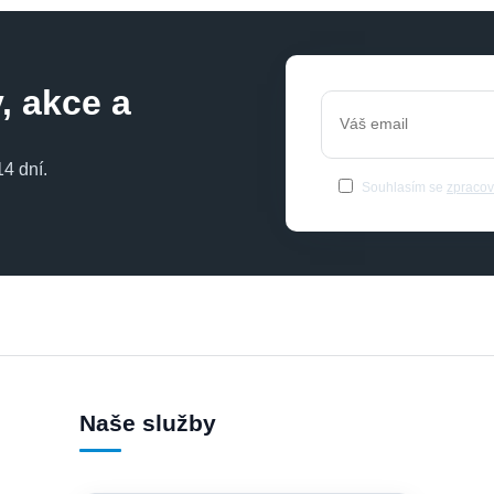
, akce a
4 dní.
Souhlasím se
zpracov
Naše služby