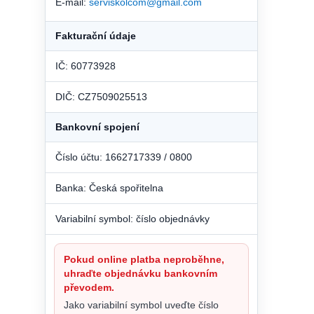
E-mail:
serviskolcom@gmail.com
Fakturační údaje
IČ: 60773928
DIČ: CZ7509025513
Bankovní spojení
Číslo účtu: 1662717339 / 0800
Banka: Česká spořitelna
Variabilní symbol: číslo objednávky
Pokud online platba neproběhne,
uhraďte objednávku bankovním
převodem.
Jako variabilní symbol uveďte číslo