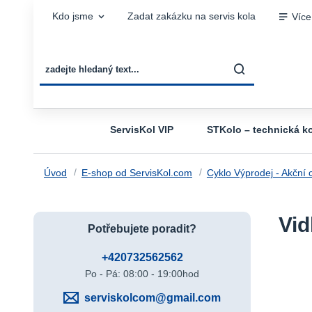
Kdo jsme
Zadat zakázku na servis kola
Více
ServisKol VIP
STKolo – technická ko
Úvod
E-shop od ServisKol.com
Cyklo Výprodej - Akční 
Vid
Potřebujete poradit?
+420732562562
Po - Pá: 08:00 - 19:00hod
serviskolcom@gmail.com