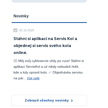
Novinky
02.10.2025
Stáhni si aplikaci na Servis Kol a
objednej si servis svého kola
online.
🚴‍♂️ Měj svůj cykloservis vždy po ruce! Stáhni si
aplikaci ServisKol a už nikdy nebudeš řešit,
kde a kdy opravit kolo. ✅ Objednávka servisu
na pár...
číst celé
Zobrazit všechny novinky