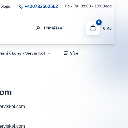
+420732562562
Po - Pá: 08:00 - 19:00hod
olejte.
0
Přihlášení
0 Kč
visní úkony - Servis Kol
Více
com
erviskol.com
erviskol.com