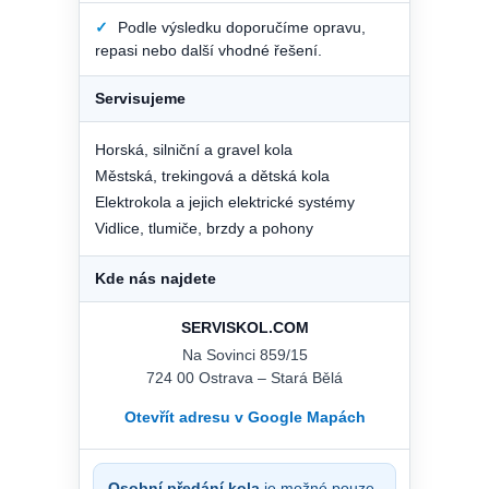
✓
Podle výsledku doporučíme opravu,
repasi nebo další vhodné řešení.
Servisujeme
Horská, silniční a gravel kola
Městská, trekingová a dětská kola
Elektrokola a jejich elektrické systémy
Vidlice, tlumiče, brzdy a pohony
Kde nás najdete
SERVISKOL.COM
Na Sovinci 859/15
724 00 Ostrava – Stará Bělá
Otevřít adresu v Google Mapách
Osobní předání kola
je možné pouze