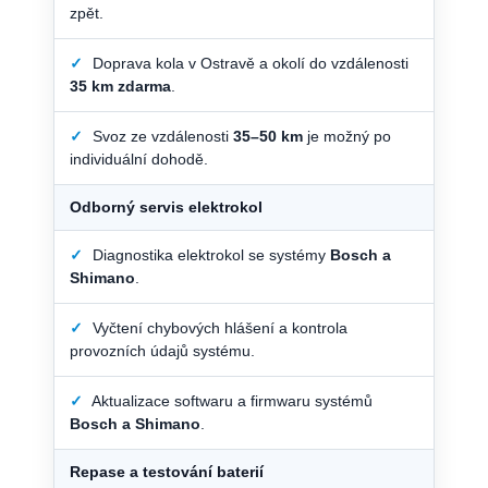
zpět.
✓
Doprava kola v Ostravě a okolí do vzdálenosti
35 km zdarma
.
✓
Svoz ze vzdálenosti
35–50 km
je možný po
individuální dohodě.
Odborný servis elektrokol
✓
Diagnostika elektrokol se systémy
Bosch a
Shimano
.
✓
Vyčtení chybových hlášení a kontrola
provozních údajů systému.
✓
Aktualizace softwaru a firmwaru systémů
Bosch a Shimano
.
Repase a testování baterií