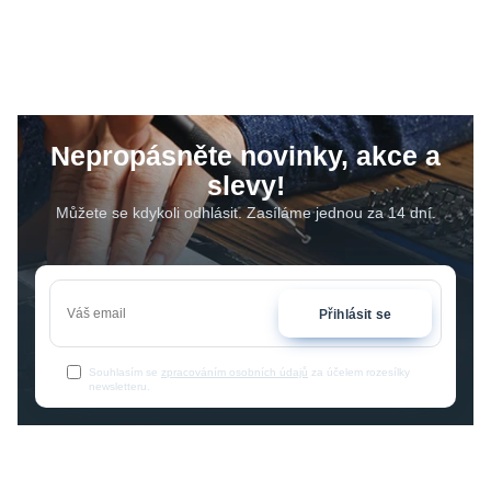
Nepropásněte novinky, akce a
slevy!
Můžete se kdykoli odhlásit. Zasíláme jednou za 14 dní.
Přihlásit se
Souhlasím se
zpracováním osobních údajů
za účelem rozesílky
newsletteru.