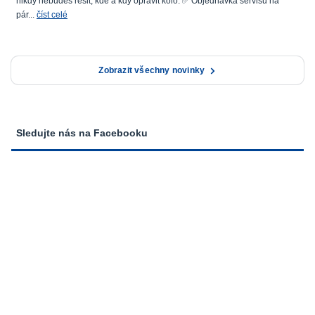
nikdy nebudeš řešit, kde a kdy opravit kolo. ✅ Objednávka servisu na
pár...
číst celé
Zobrazit všechny novinky
Sledujte nás na Facebooku