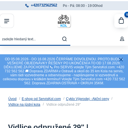
+420732562562
Po - Pá: 08:00 - 19:00hod
0
OD 05.08.2026 - DO 16.08.2026 ČERPÁME DOVOLENOU. PROTO BUDOU
VEŠKERÉ OBJEDNÁVKY ŘEŠENY PO UKONČENÍ A TO OD 17.08.2026.
DĚKUJEME ZA POCHOPENÍ 📞 Pro SERVIS volejte Tým ServisKol.com: +420
732 562 562 🚚 Doprava ZDARMA v Ostravě a okolí do 35 km Kola na servis,
vám rádi vyzvedneme a odservisujeme - naplánujeme si vyzvednutí a
celkovou dopravu v krátkém termínu!! Volejte Tým ServisKol.com +420 732 562
562. Doprava ZDARMA OSTRAVA + OKRUH 35KM.
Úvod
E-shop od ServisKol.com
Cyklo Výprodej - Akční ceny
Vidlice na jízdní kola
Vidlice odpružené 29"
Vidlice odpružené 29" |