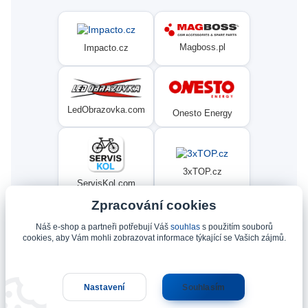
Magboss.pl
Impacto.cz
LedObrazovka.com
Onesto Energy
3xTOP.cz
ServisKol.com
Zpracování cookies
Náš e-shop a partneři potřebují Váš
souhlas
s použitím souborů
Condat
Ninex.cz
cookies, aby Vám mohli zobrazovat informace týkající se Vašich zájmů.
Nastavení
Souhlasím