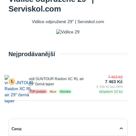
Serviskol.com
Vidlice odpružené 29" | Serviskol.com
Nejprodávanější
7 463 Kč
vidl.SUNTOUR Raidon XC RL air
1.
7 463 Kč
29" černá taper
6 168 Kč bez DPH
skladem 10 ks
TOP produkt
Akce
Novinka
Cena: