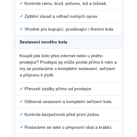
✓
Kontrola rámu, brzd, pohonu, kol a ložisek.
✓
Zjištění závad a odhad nutných oprav.
✓
Vhodné pro kupující, prodávající i firemní kola.
Sestavení nového kola
Koupili jste kolo přes internet nebo u jiného
prodejce? Prodejce jej může poslat přímo k nám a
my se postaráme o kompletní sestavení, seřízení
a přípravu k jízdě.
✓
Převzetí zásilky přímo od prodejce.
✓
Odborné sestavení a kompletní seřízení kola.
✓
Kontrola bezpečnosti před první jízdou.
✓
Postaráme se také o přepravní obal a krabici.