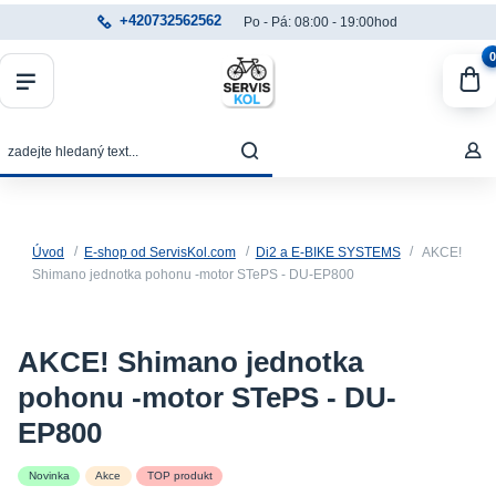
+420732562562
Po - Pá: 08:00 - 19:00hod
0
Úvod
E-shop od ServisKol.com
Di2 a E-BIKE SYSTEMS
AKCE!
Shimano jednotka pohonu -motor STePS - DU-EP800
AKCE! Shimano jednotka
pohonu -motor STePS - DU-
EP800
Novinka
Akce
TOP produkt