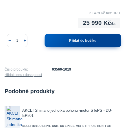
21 479 Kč
bez DPH
25 990 Kč
/
ks
Přidat do košíku
Číslo produktu:
03560-1019
Hlídat cenu / dostupnost
Podobné produkty
AKCE! Shimano jednotka pohonu -motor STePS - DU-
EP801
KDUEP801EU DRIVE UNIT, DU-EP801, MID SHIP POSITION, FOR