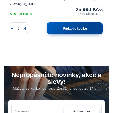
25km/h(EU), BULK
25 990 Kč
/
ks
Skladem 108 ks
21 479 Kč
bez DPH
Přidat do košíku
Nepropásněte novinky, akce a
slevy!
Můžete se kdykoli odhlásit. Zasíláme jednou za 14 dní.
Přihlásit se