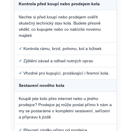
Kontrola před koupí nebo prodejem kola
Nechte si před koupí nebo prodejem ověřit
skutečný technický stav kola. Budete přesně
vědět, co kupujete nebo co nabízíte novému
majiteli.
✓
Kontrola rámu, brzd, pohonu, kol a ložisek.
✓
Zjištění závad a odhad nutných oprav.
✓
Vhodné pro kupující, prodávající i firemní kola.
Sestavení nového kola
Koupili jste kolo přes internet nebo u jiného
prodejce? Prodejce jej může poslat přímo k nám a
my se postaráme o kompletní sestavení, seřízení
a přípravu k jízdě.
✓
Převzetí zásilky přímo od prodejce.