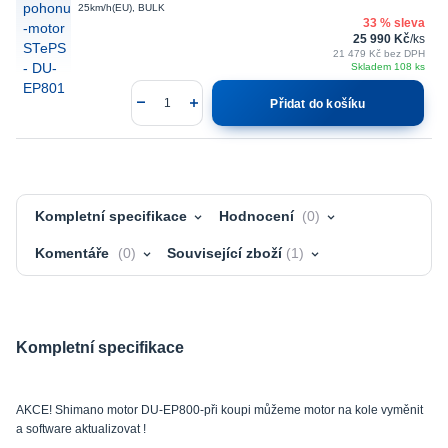
25km/h(EU), BULK
33 % sleva
25 990 Kč
/
ks
21 479 Kč
bez DPH
Skladem 108 ks
Přidat do košíku
Kompletní specifikace
Hodnocení
0
Komentáře
0
Související zboží
1
Kompletní specifikace
AKCE! Shimano motor DU-EP800-při koupi můžeme motor na kole vyměnit
a software aktualizovat !