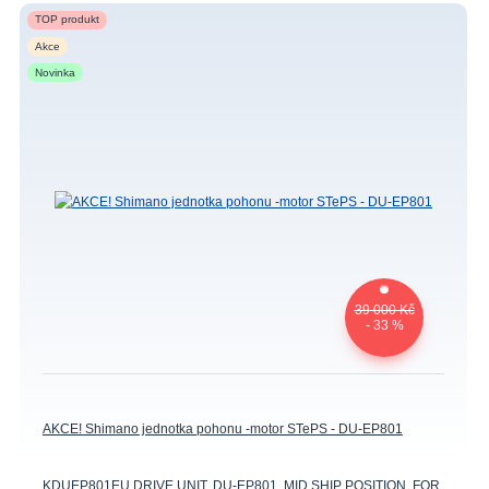
TOP produkt
Akce
Novinka
39 000 Kč
- 33 %
AKCE! Shimano jednotka pohonu -motor STePS - DU-EP801
KDUEP801EU DRIVE UNIT, DU-EP801, MID SHIP POSITION, FOR