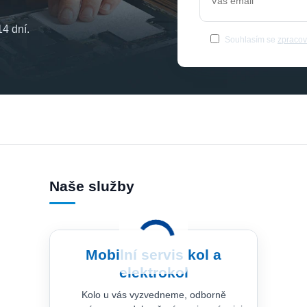
4 dní.
Souhlasím se
zpracov
Naše služby
Mobilní servis kol a
elektrokol
Kolo u vás vyzvedneme, odborně