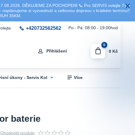
8.2026. DĚKUJEME ZA POCHOPENÍ 📞 Pro SERVIS volejte Tým
 naplánujeme si vyzvednutí a celkovou dopravu v krátkém termínu!!
KRUH 35KM.
+420732562562
Po - Pá: 08:00 - 19:00hod
olejte.
0
Přihlášení
0 Kč
visní úkony - Servis Kol
Více
or baterie
Ohodnotit produkt