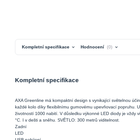
Kompletní specifikace
Hodnocení
0
Kompletní specifikace
AXA Greenline má kompaktní design s vynikající světelnou účin
každé kolo díky flexibilnímu gumovému upevňovací popruhu. USB
životností 1000 nabití. V důsledku výkonné LED diody je vždy vi
°C. I v dešti a sněhu. SVĚTLO: 300 metrů viditelnost.
Zadní
LED
USB nabíjení