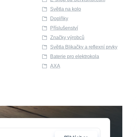
Světla na kolo
Doplňky
Příslušenství
Značky výrobců
Světla Blikačky a reflexní prvky
Baterie pro elektrokola
AXA