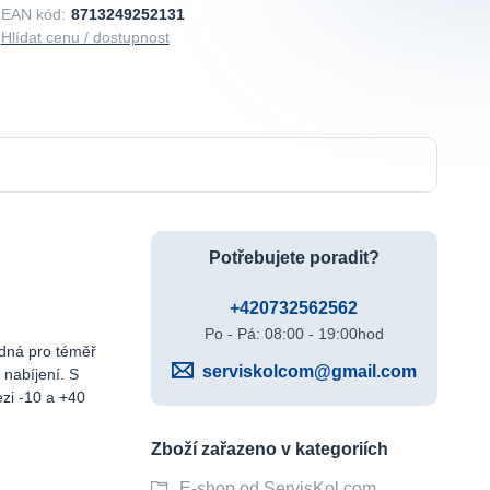
EAN kód:
8713249252131
Hlídat cenu / dostupnost
Potřebujete poradit?
+420732562562
Po - Pá: 08:00 - 19:00hod
odná pro téměř
serviskolcom@gmail.com
 nabíjení. S
ezi -10 a +40
Zboží zařazeno v kategoriích
E-shop od ServisKol.com