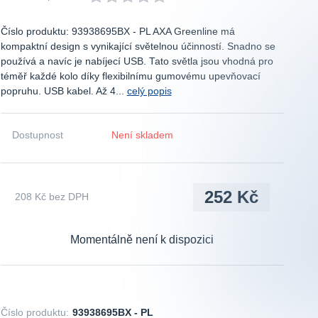
Číslo produktu: 93938695BX - PL AXA Greenline má
kompaktní design s vynikající světelnou účinností. Snadno se
používá a navíc je nabíjecí USB. Tato světla jsou vhodná pro
téměř každé kolo díky flexibilnímu gumovému upevňovací
popruhu. USB kabel. Až 4...
celý popis
Dostupnost
Není skladem
252 Kč
208 Kč
bez DPH
Momentálně není k dispozici
Číslo produktu:
93938695BX - PL