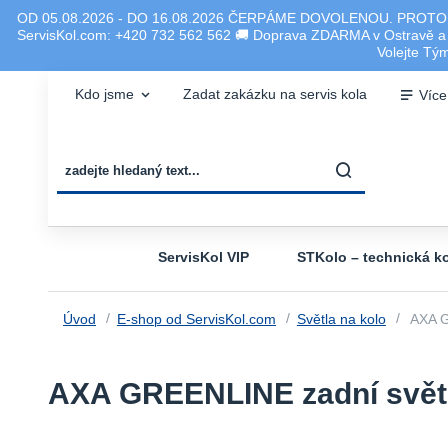
OD 05.08.2026 - DO 16.08.2026 ČERPÁME DOVOLENOU. PROTO
ServisKol.com: +420 732 562 562 🚚 Doprava ZDARMA v Ostravě a ok
Volejte T
Kdo jsme
Zadat zakázku na servis kola
Více
ServisKol VIP
STKolo – technická ko
Úvod
E-shop od ServisKol.com
Světla na kolo
AXA GR
AXA GREENLINE zadní světlo 