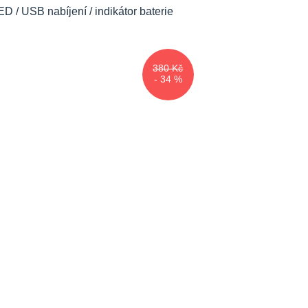
380 Kč
- 34 %