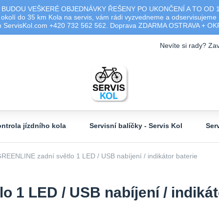
 BUDOU VEŠKERÉ OBJEDNÁVKY ŘEŠENY PO UKONČENÍ A TO OD 17.0
olí do 35 km Kola na servis, vám rádi vyzvedneme a odservisujeme -
ým ServisKol.com +420 732 562 562. Doprava ZDARMA OSTRAVA + O
Nevíte si rady? Zav
ntrola jízdního kola
Servisní balíčky - Servis Kol
Ser
EENLINE zadní světlo 1 LED / USB nabíjení / indikátor baterie
1 LED / USB nabíjení / indikát