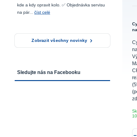
kde a kdy opravit kolo. ✅ Objednávka servisu
na pár...
číst celé
Cy
na
Zobrazit všechny novinky
Cy
n
V
Ma
C
Sledujte nás na Facebooku
re
(5
(p
zd
Sk
10