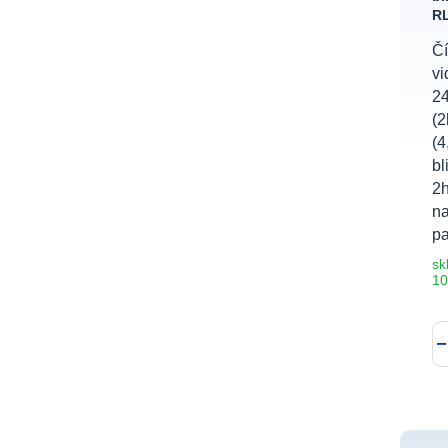
RL
Čí
vi
24
(2
(4
bl
2
na
pa
sk
10