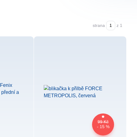
strana
z 1
99 Kč
- 15 %