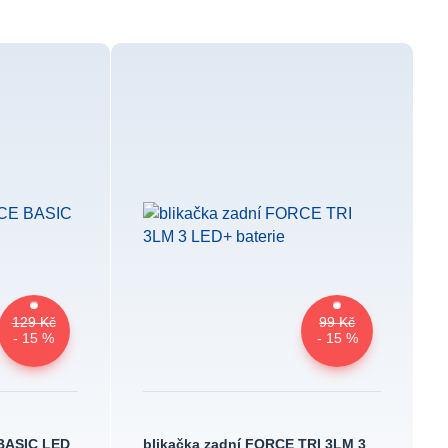
129 Kč
99 Kč
- 15 %
- 15 %
 BASIC LED
blikačka zadní FORCE TRI 3LM 3