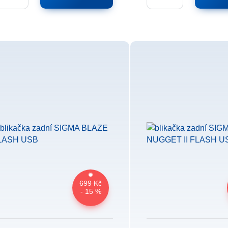
699 Kč
- 15 %