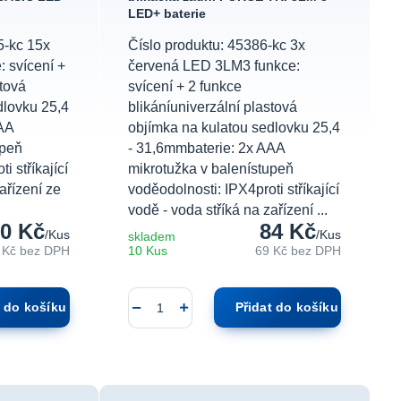
LED+ baterie
5-kc 15x
Číslo produktu: 45386-kc 3x
 svícení +
červená LED 3LM3 funkce:
stová
svícení + 2 funkce
dlovku 25,4
blikáníuniverzální plastová
AA
objímka na kulatou sedlovku 25,4
upeň
- 31,6mmbaterie: 2x AAA
i stříkající
mikrotužka v balenístupeň
ařízení ze
voděodolnosti: IPX4proti stříkající
vodě - voda stříká na zařízení ...
0 Kč
84 Kč
/
Kus
/
Kus
skladem
 Kč
bez DPH
10 Kus
69 Kč
bez DPH
t do košíku
Přidat do košíku