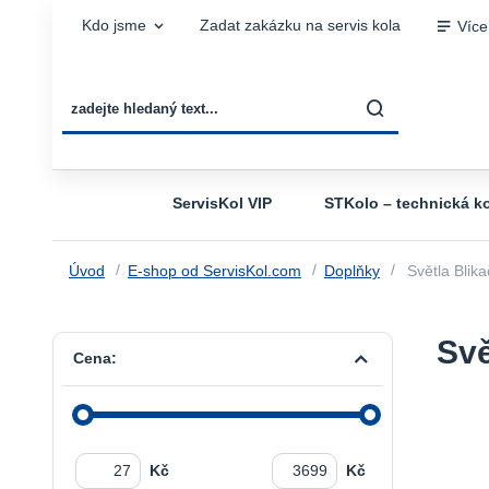
Kdo jsme
Zadat zakázku na servis kola
Více
ServisKol VIP
STKolo – technická ko
Úvod
E-shop od ServisKol.com
Doplňky
Světla Blika
Svě
Cena:
Kč
Kč