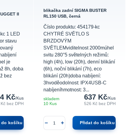
blikačka zadní SIGMA BUSTER
NUGGET II
RL150 USB, černá
Číslo produktu: 454179-kc
-kc 1 LED
CHYTRÉ SVĚTLO S
or stavu
BRZDOVÝM
rovaný
SVĚTLEMviditelnost 2000múhel
nabíjení
svitu 280°5 světelných režimů:
el je
high (4h), low (20h), denní blikání
až 8h, doba
(6h), noční blikání (7h), eco
áž bez
blikání (20h)doba nabíjení:
3hvoděodolnost: IPX4USB-C
nabíjeníhmotnost: 3...
4 Kč
637 Kč
/
Kus
/
Kus
skladem
 Kč
bez DPH
10 Kus
526 Kč
bez DPH
t do košíku
Přidat do košíku