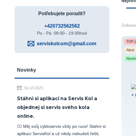
Nejnov
Potřebujete poradit?
Zobrazu
+420732562562
Po - Pá: 08:00 - 19:00hod
TOP p
serviskolcom@gmail.com
Akce
Novi
Novinky
02.10.2025
Stáhni si aplikaci na Servis Kol a
objednej si servis svého kola
online.
🚴‍♂️ Měj svůj cykloservis vždy po ruce! Stáhni si
aplikaci ServisKol a už nikdy nebudeš řešit,