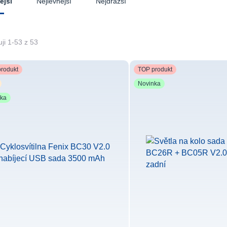
Nejlevnější
Nejdražší
ější
ji 1-53 z 53
rodukt
TOP produkt
Novinka
nka