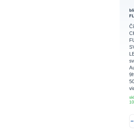
bl
F
Čí
C
F
S
LE
sv
Au
9h
50
vi
sk
10