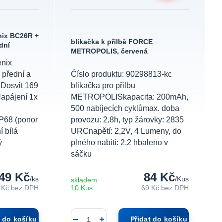
nix BC26R +
blikačka k přilbě FORCE
dní
METROPOLIS, červená
enix
přední a
Číslo produktu: 90298813-kc
Dosvit 169
blikačka pro přilbu
apájení 1x
METROPOLISkapacita: 200mAh,
500 nabíjecích cyklůmax. doba
P68 (ponor
provozu: 2,8h, typ žárovky: 2835
 bílá
URCnapětí: 2,2V, 4 Lumeny, do
ý
plného nabití: 2,2 hbaleno v
sáčku
49 Kč
84 Kč
/
ks
/
Kus
skladem
 Kč
bez DPH
10 Kus
69 Kč
bez DPH
t do košíku
Přidat do košíku