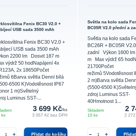
Světla na kolo sada Fe
klosvítilna Fenix BC30 V2.0 +
BC05R V2.0 přední a za
bíjecí USB sada 3500 mAh
Světla na kolo sada F
klosvítilna Fenix BC30 V2.0 +
BC26R + BC05R V2.0 
abíjecí USB sada 3500 mAh
zadní Výkon 1600 lm 
ýkon 2200 lm Dosvit 187 m
m Max výdrž 65 hodN
x výdrž 50 hodNapájení 4x
21700Počet
R123A, 2x 18650Počet
režimů 5Vodotěsnost I
žimů 6Barva světla Denní bílá
2 m)Barva světla Denní
500-6500 K)Vodotěsnost IP67
(5500-6500 K)Světeln
onor 1 m)Světelný
zdroj Luminus SST-
roj Luminus SST-...
40Hmotnost 1...
3 699 Kč
2 7
/
ks
ladem
Skladem
 ks
3 057 Kč
bez DPH
10 ks
2 272
Přidat do košíku
Přida