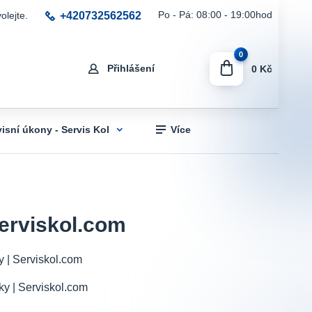
+420732562562
Po - Pá: 08:00 - 19:00hod
olejte.
0
Přihlášení
0 Kč
visní úkony - Servis Kol
Více
Serviskol.com
ky | Serviskol.com