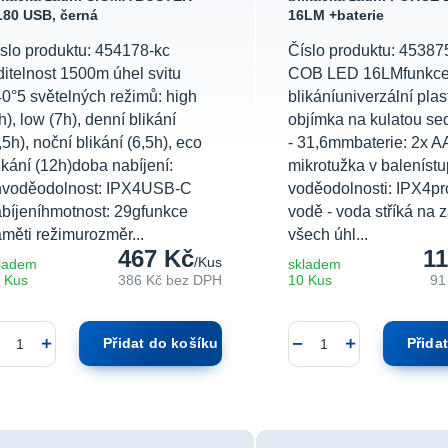
80 USB, černá
16LM +baterie
slo produktu: 454178-kc
Číslo produktu: 45387
ditelnost 1500m úhel svitu
COB LED 16LMfunkce:
0°5 světelných režimů: high
blikáníuniverzální pla
h), low (7h), denní blikání
objímka na kulatou se
,5h), noční blikání (6,5h), eco
- 31,6mmbaterie: 2x A
ikání (12h)doba nabíjení:
mikrotužka v baleníst
hvoděodolnost: IPX4USB-C
voděodolnosti: IPX4prot
bíjeníhmotnost: 29gfunkce
vodě - voda stříká na z
měti režimurozměr...
všech úhl...
467 Kč
11
/
Kus
ladem
skladem
 Kus
386 Kč
bez DPH
10 Kus
91
Přidat do košíku
Přida