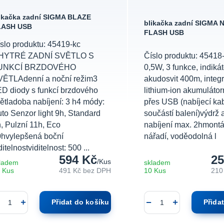
ikačka zadní SIGMA BLAZE
blikačka zadní SIGMA 
LASH USB
FLASH USB
slo produktu: 45419-kc
HYTRÉ ZADNÍ SVĚTLO S
Číslo produktu: 45418
UNKCÍ BRZDOVÉHO
0,5W, 3 funkce, indikát
VĚTLAdenní a noční režim3
akudosvit 400m, integ
D diody s funkcí brzdového
lithium-ion akumulátor
ětladoba nabíjení: 3 h4 módy:
přes USB (nabíjecí kab
to Senzor light 9h, Standard
součástí balení)výdrž 
, Pulzní 11h, Eco
nabíjení max. 2hmont
hvylepšená boční
nářadí, voděodolná l
ditelnostviditelnost: 500 ...
594 Kč
25
/
Kus
ladem
skladem
 Kus
491 Kč
bez DPH
10 Kus
210
Přidat do košíku
Přida