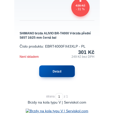
436 Kč
- 31 %
SHIMANO brzda ALIVIO BR-T4000 V-brzda přední
S65T 16/25 mm černá bal
Číslo produktu: EBRT4000FX43XLP - PL
301 Kč
Není skladem
249 Kč
bez DPH
Detail
strana
z 1
Brzdy na kola typu V | Serviskol.com