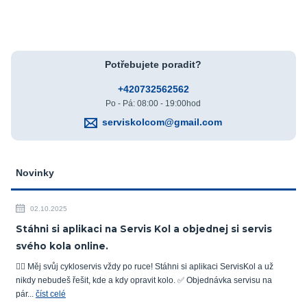
Potřebujete poradit?
+420732562562
Po - Pá: 08:00 - 19:00hod
serviskolcom@gmail.com
Novinky
02.10.2025
Stáhni si aplikaci na Servis Kol a objednej si servis
svého kola online.
🚴‍♂️ Měj svůj cykloservis vždy po ruce! Stáhni si aplikaci ServisKol a už
nikdy nebudeš řešit, kde a kdy opravit kolo. ✅ Objednávka servisu na
pár...
číst celé