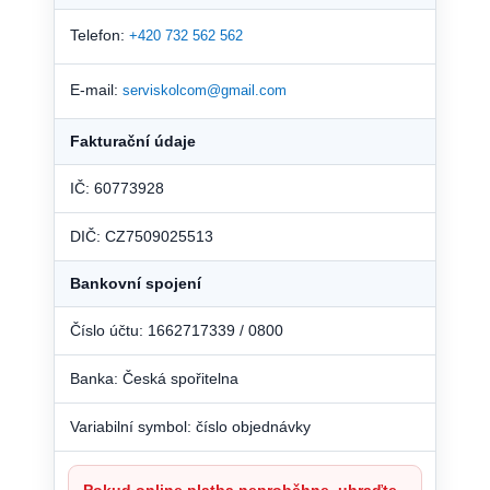
Telefon:
+420 732 562 562
E-mail:
serviskolcom@gmail.com
Fakturační údaje
IČ: 60773928
DIČ: CZ7509025513
Bankovní spojení
Číslo účtu: 1662717339 / 0800
Banka: Česká spořitelna
Variabilní symbol: číslo objednávky
Pokud online platba neproběhne, uhraďte