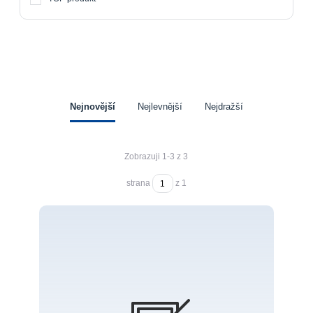
Nejnovější
Nejlevnější
Nejdražší
Zobrazuji 1-3 z 3
strana
z 1