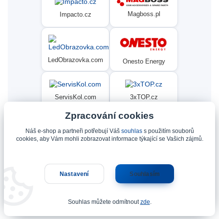
Magboss.pl
Impacto.cz
LedObrazovka.com
Onesto Energy
ServisKol.com
3xTOP.cz
Zpracování cookies
Náš e-shop a partneři potřebují Váš
souhlas
s použitím souborů
Condat
Ninex.cz
cookies, aby Vám mohli zobrazovat informace týkající se Vašich zájmů.
Nastavení
Souhlasím
Upravit sběr cookies.
Souhlas můžete odmítnout
zde
.