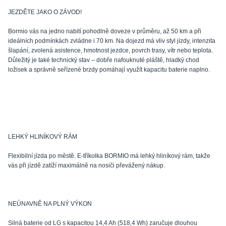
JEZDĚTE JAKO O ZÁVOD!
Bormio vás na jedno nabití pohodlně doveze v průměru, až 50 km a při
ideálních podmínkách zvládne i 70 km. Na dojezd má vliv styl jízdy, intenzita
šlapání, zvolená asistence, hmotnost jezdce, povrch trasy, vítr nebo teplota.
Důležitý je také technický stav – dobře nafouknuté pláště, hladký chod
ložisek a správně seřízené brzdy pomáhají využít kapacitu baterie naplno.
LEHKÝ HLINÍKOVÝ RÁM
Flexibilní jízda po městě. E-tříkolka BORMIO má lehký hliníkový rám, takže
vás při jízdě zatíží maximálně na nosiči převážený nákup.
NEÚNAVNĚ NA PLNÝ VÝKON
Silná baterie od LG s kapacitou 14,4 Ah (518,4 Wh) zaručuje dlouhou