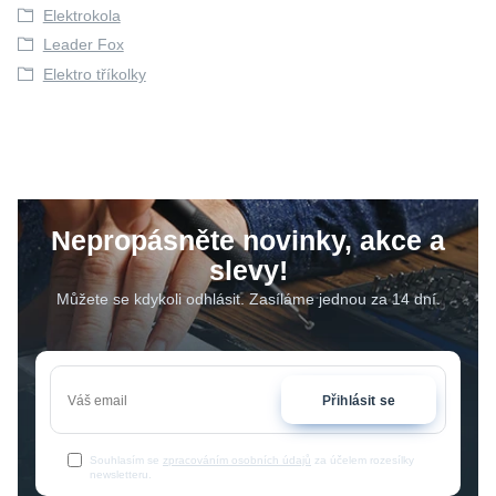
Elektrokola
Leader Fox
Elektro tříkolky
Nepropásněte novinky, akce a
slevy!
Můžete se kdykoli odhlásit. Zasíláme jednou za 14 dní.
Přihlásit se
Souhlasím se
zpracováním osobních údajů
za účelem rozesílky
newsletteru.