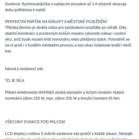
životnost. Rychlonabíječka s nabíjecím proudem až 3 A výrazně zkracuje
dobu potřebnou k nabití.
PERFEKTNÍ PARŤÁK NA NÁKUPY A MĚSTSKÉ POJEŽDĚNÍ
Tříkolka Bormio je skvělá volba pro každodenní projížďky po městě. Díky
stabilní konstrukci a prostorným košům snadno odvezete nákup i osobní
věci, aniž byste museli řešit rovnováhu nebo přetížený batoh. Pohodlně se
na ní jezdí i v hustším městském provozu a bez obav zvládnete kratší i delší
tras
Návod k sestavení zde
TO JE SÍLA
Přední elektromotor BAFANG vyniká plynulým a tichým chodem. Nabízí
nominální výkon 250 W, max. výkon 350 W a kroutící moment 45 Nm.
VŠECHNY FUNKCE POD PALCEM
LCD displej s volbou 5 režimů asistence vás podrží v každé situaci. Sledujte