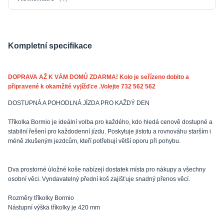
Kompletní specifikace
DOPRAVA AŽ K VÁM DOMŮ ZDARMA! Kolo je seřízeno dobito a
připravené k okamžité vyjížďce .Volejte 732 562 562
DOSTUPNÁ A POHODLNÁ JÍZDA PRO KAŽDÝ DEN
Tříkolka Bormio je ideální volba pro každého, kdo hledá cenově dostupné a
stabilní řešení pro každodenní jízdu. Poskytuje jistotu a rovnováhu starším i
méně zkušeným jezdcům, kteří potřebují větší oporu při pohybu.
Dva prostorné úložné koše nabízejí dostatek místa pro nákupy a všechny
osobní věci. Vyndavatelný přední koš zajišťuje snadný přenos věcí.
Rozměry tříkolky Bormio
Nástupní výška tříkolky je 420 mm