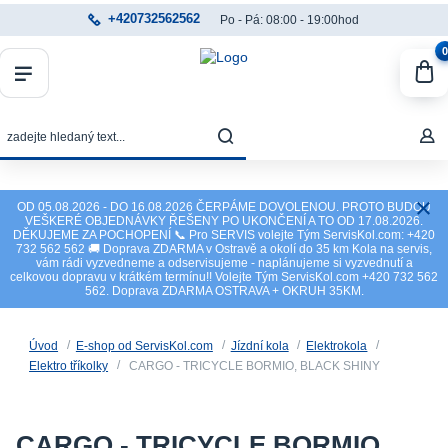
+420732562562
Po - Pá: 08:00 - 19:00hod
0
OD 05.08.2026 - DO 16.08.2026 ČERPÁME DOVOLENOU. PROTO BUDOU
VEŠKERÉ OBJEDNÁVKY ŘEŠENY PO UKONČENÍ A TO OD 17.08.2026.
DĚKUJEME ZA POCHOPENÍ 📞 Pro SERVIS volejte Tým ServisKol.com: +420
732 562 562 🚚 Doprava ZDARMA v Ostravě a okolí do 35 km Kola na servis,
vám rádi vyzvedneme a odservisujeme - naplánujeme si vyzvednutí a
celkovou dopravu v krátkém termínu!! Volejte Tým ServisKol.com +420 732 562
562. Doprava ZDARMA OSTRAVA + OKRUH 35KM.
Úvod
E-shop od ServisKol.com
Jízdní kola
Elektrokola
Elektro tříkolky
CARGO - TRICYCLE BORMIO, BLACK SHINY
CARGO - TRICYCLE BORMIO,