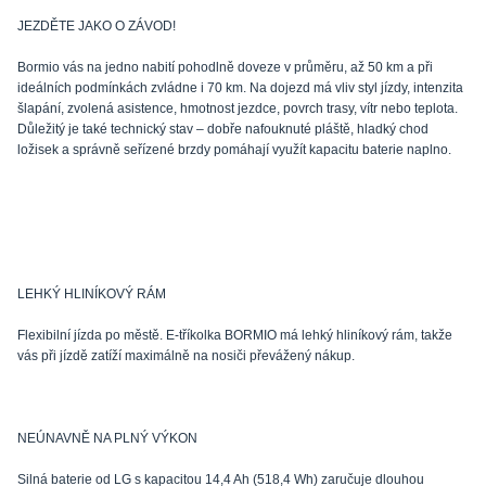
JEZDĚTE JAKO O ZÁVOD!
Bormio vás na jedno nabití pohodlně doveze v průměru, až 50 km a při
ideálních podmínkách zvládne i 70 km. Na dojezd má vliv styl jízdy, intenzita
šlapání, zvolená asistence, hmotnost jezdce, povrch trasy, vítr nebo teplota.
Důležitý je také technický stav – dobře nafouknuté pláště, hladký chod
ložisek a správně seřízené brzdy pomáhají využít kapacitu baterie naplno.
LEHKÝ HLINÍKOVÝ RÁM
Flexibilní jízda po městě. E-tříkolka BORMIO má lehký hliníkový rám, takže
vás při jízdě zatíží maximálně na nosiči převážený nákup.
NEÚNAVNĚ NA PLNÝ VÝKON
Silná baterie od LG s kapacitou 14,4 Ah (518,4 Wh) zaručuje dlouhou