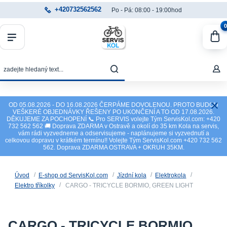
+420732562562
Po - Pá: 08:00 - 19:00hod
0
OD 05.08.2026 - DO 16.08.2026 ČERPÁME DOVOLENOU. PROTO BUDOU
VEŠKERÉ OBJEDNÁVKY ŘEŠENY PO UKONČENÍ A TO OD 17.08.2026.
DĚKUJEME ZA POCHOPENÍ 📞 Pro SERVIS volejte Tým ServisKol.com: +420
732 562 562 🚚 Doprava ZDARMA v Ostravě a okolí do 35 km Kola na servis,
vám rádi vyzvedneme a odservisujeme - naplánujeme si vyzvednutí a
celkovou dopravu v krátkém termínu!! Volejte Tým ServisKol.com +420 732 562
562. Doprava ZDARMA OSTRAVA + OKRUH 35KM.
Úvod
E-shop od ServisKol.com
Jízdní kola
Elektrokola
Elektro tříkolky
CARGO - TRICYCLE BORMIO, GREEN LIGHT
CARGO - TRICYCLE BORMIO,