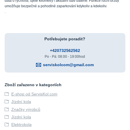
data o rychlosti, ujeté kilometry i aktuální stav baterie. Funkce ruční brzdy
umožňuje bezpečné a pohodlné zaparkování kdykoliv a kdekoliv.
.
Potřebujete poradit?
+420732562562
Po - Pá: 08:00 - 19:00hod
serviskolcom@gmail.com
Zboží zařazeno v kategoriích
E-shop od ServisKol.com
Jízdní kola
Značky výrobců
Jízdní kola
Elektrokola