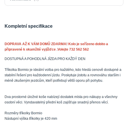
Kompletní specifikace
DOPRAVA AŽ K VÁM DOMŮ ZDARMA! Kolo je seřízeno dobito a
připravené k okamžité vyjížďce .Volejte 732 562 562
DOSTUPNÁ A POHODLNÁ JÍZDA PRO KAŽDÝ DEN
Tříkolka Bormio je ideální volba pro každého, kdo hledá cenově dostupné a
stabilní řešení pro každodenní jízdu. Poskytuje jistotu a rovnováhu starším i
méně zkušeným jezdcům, kteří potřebují větší oporu při pohybu.
Dva prostorné úložné koše nabízejí dostatek místa pro nákupy a všechny
osobní věci. Vyndavatelný přední koš zajišťuje snadný přenos věcí.
Rozměry tříkolky Bormio
Nástupní výška tříkolky je 420 mm