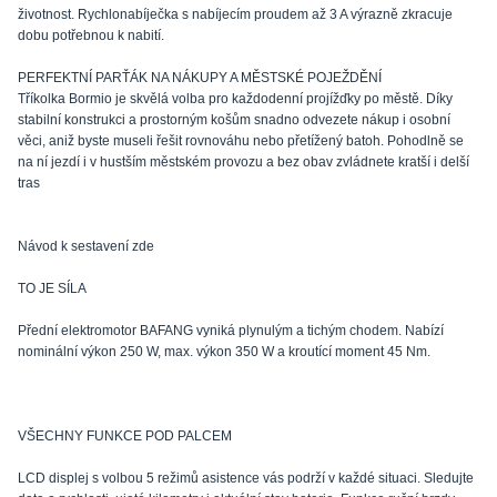
životnost. Rychlonabíječka s nabíjecím proudem až 3 A výrazně zkracuje
dobu potřebnou k nabití.
PERFEKTNÍ PARŤÁK NA NÁKUPY A MĚSTSKÉ POJEŽDĚNÍ
Tříkolka Bormio je skvělá volba pro každodenní projížďky po městě. Díky
stabilní konstrukci a prostorným košům snadno odvezete nákup i osobní
věci, aniž byste museli řešit rovnováhu nebo přetížený batoh. Pohodlně se
na ní jezdí i v hustším městském provozu a bez obav zvládnete kratší i delší
tras
Návod k sestavení zde
TO JE SÍLA
Přední elektromotor BAFANG vyniká plynulým a tichým chodem. Nabízí
nominální výkon 250 W, max. výkon 350 W a kroutící moment 45 Nm.
VŠECHNY FUNKCE POD PALCEM
LCD displej s volbou 5 režimů asistence vás podrží v každé situaci. Sledujte