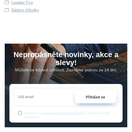
Leader Fox
Elektro tříkolky
Nepropásněte novinky, akce a
slevy!
Můžete se kdykoli odhlásit. Zasíláme jednou za 14 dní.
Přihlásit se
Souhlasím se
zpracováním osobních údajů
za účelem rozesílky
newsletteru.