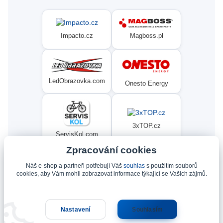
Magboss.pl
Impacto.cz
LedObrazovka.com
Onesto Energy
3xTOP.cz
ServisKol.com
Zpracování cookies
Náš e-shop a partneři potřebují Váš
souhlas
s použitím souborů
Condat
Ninex.cz
cookies, aby Vám mohli zobrazovat informace týkající se Vašich zájmů.
Nastavení
Souhlasím