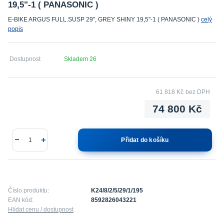
19,5"-1 ( PANASONIC )
E-BIKE ARGUS FULL.SUSP 29", GREY SHINY 19,5"-1 ( PANASONIC )
celý
popis
Dostupnost
Skladem 26
61 818 Kč
bez DPH
74 800 Kč
Přidat do košíku
Číslo produktu:
K24/8/2/5/29/1/195
EAN kód:
8592826043221
Hlídat cenu / dostupnost