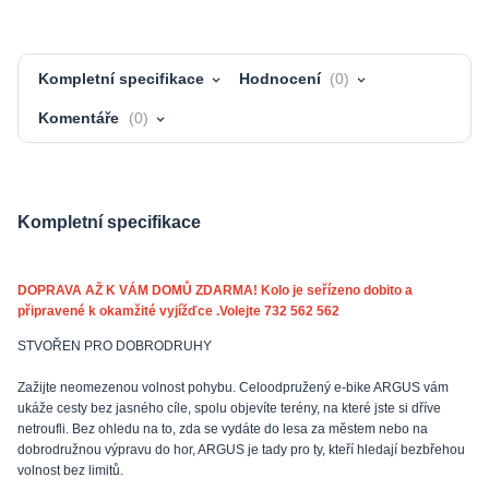
Kompletní specifikace
Hodnocení
0
Komentáře
0
Kompletní specifikace
DOPRAVA AŽ K VÁM DOMŮ ZDARMA! Kolo je seřízeno dobito a
připravené k okamžité vyjížďce .Volejte 732 562 562
STVOŘEN PRO DOBRODRUHY
Zažijte neomezenou volnost pohybu. Celoodpružený e-bike ARGUS vám
ukáže cesty bez jasného cíle, spolu objevíte terény, na které jste si dříve
netroufli. Bez ohledu na to, zda se vydáte do lesa za městem nebo na
dobrodružnou výpravu do hor, ARGUS je tady pro ty, kteří hledají bezbřehou
volnost bez limitů.