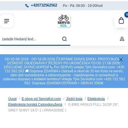
+420732562562
Po - Pá: 08:00 - 19:00hod
0
OD 05.08.2026 - DO 16.08.2026 ČERPÁME DOVOLENOU. PROTO BUDOU
VEŠKERÉ OBJEDNÁVKY ŘEŠENY PO UKONČENÍ A TO OD 17.08.2026.
DĚKUJEME ZA POCHOPENÍ 📞 Pro SERVIS volejte Tým ServisKol.com: +420
732 562 562 🚚 Doprava ZDARMA v Ostravě a okolí do 35 km Kola na servis,
vám rádi vyzvedneme a odservisujeme - naplánujeme si vyzvednutí a
celkovou dopravu v krátkém termínu!! Volejte Tým ServisKol.com +420 732 562
562. Doprava ZDARMA OSTRAVA + OKRUH 35KM.
Úvod
E-shop od ServisKol.com
Jízdní kola
Elektrokola
Elektrokola horská Celoodpružená
E-BIKE ARGUS FULL.SUSP 29",
GREY SHINY 19,5"-1 ( PANASONIC )