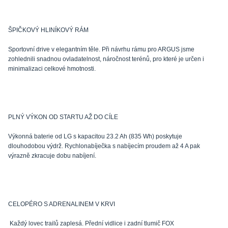
ŠPIČKOVÝ HLINÍKOVÝ RÁM
Sportovní drive v elegantním těle. Při návrhu rámu pro ARGUS jsme
zohlednili snadnou ovladatelnost, náročnost terénů, pro které je určen i
minimalizaci celkové hmotnosti.
PLNÝ VÝKON OD STARTU AŽ DO CÍLE
Výkonná baterie od LG s kapacitou 23.2 Ah (835 Wh) poskytuje
dlouhodobou výdrž. Rychlonabíječka s nabíjecím proudem až 4 A pak
výrazně zkracuje dobu nabíjení.
CELOPÉRO S ADRENALINEM V KRVI
Každý lovec trailů zaplesá. Přední vidlice i zadní tlumič FOX