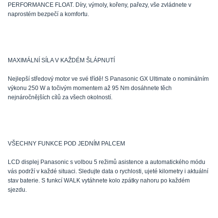
PERFORMANCE FLOAT. Díry, výmoly, kořeny, pařezy, vše zvládnete v
naprostém bezpečí a komfortu.
MAXIMÁLNÍ SÍLA V KAŽDÉM ŠLÁPNUTÍ
Nejlepší středový motor ve své třídě! S Panasonic GX Ultimate o nominálním
výkonu 250 W a točivým momentem až 95 Nm dosáhnete těch
nejnáročnějších cílů za všech okolností.
VŠECHNY FUNKCE POD JEDNÍM PALCEM
LCD displej Panasonic s volbou 5 režimů asistence a automatického módu
vás podrží v každé situaci. Sledujte data o rychlosti, ujeté kilometry i aktuální
stav baterie. S funkcí WALK vytáhnete kolo zpátky nahoru po každém
sjezdu.
.