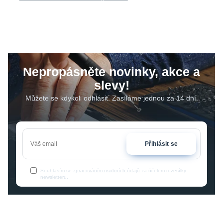
Nepropásněte novinky, akce a
slevy!
Můžete se kdykoli odhlásit. Zasíláme jednou za 14 dní.
Přihlásit se
Souhlasím se
zpracováním osobních údajů
za účelem rozesílky
newsletteru.