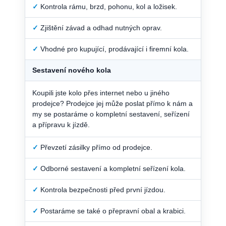
✓
Kontrola rámu, brzd, pohonu, kol a ložisek.
✓
Zjištění závad a odhad nutných oprav.
✓
Vhodné pro kupující, prodávající i firemní kola.
Sestavení nového kola
Koupili jste kolo přes internet nebo u jiného
prodejce? Prodejce jej může poslat přímo k nám a
my se postaráme o kompletní sestavení, seřízení
a přípravu k jízdě.
✓
Převzetí zásilky přímo od prodejce.
✓
Odborné sestavení a kompletní seřízení kola.
✓
Kontrola bezpečnosti před první jízdou.
✓
Postaráme se také o přepravní obal a krabici.