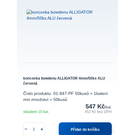
koncovka bowdenu ALLIGATOR 4mm/50ks ALU
červená
Číslo produktu: 01-847-PF 50kusů = 1balení
min.množství = 50kusů
547 Kč
/
bal.
skladem 10 bal.
452 Kč
bez DPH
Přidat do košíku