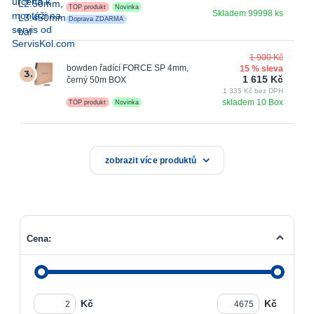
TOP produkt
Novinka
Skladem 99998 ks
Doprava ZDARMA
1 900 Kč
bowden řadící FORCE SP 4mm,
15 % sleva
3.
1 615 Kč
černý 50m BOX
1 335 Kč bez DPH
skladem 10 Box
TOP produkt
Novinka
zobrazit více produktů
Cena:
Kč
Kč