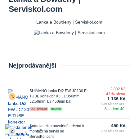
Serviskol.com
Lanka a Bowdeny | Serviskol.com
Nejprodávanější
2 002 Kč
SHIMANO lanko Di2 EW-JC130 E-
43 % sleva
1.
TUBE konektor X3 L1:350mm,
1 136 Kč
L2:50mm, L3:450mm bal
939 Kč bez DPH
Skladem 40
TOP produkt
Novinka
450 Kč
Sada lanek a bowdénů určená k
2.
montáži na servis od
372 Kč bez DPH
ServisKol.com