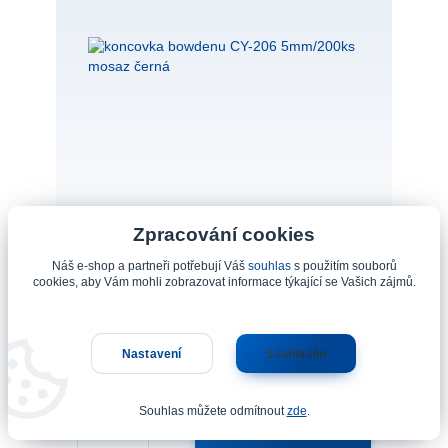
Zpracování cookies
koncovka bowdenu CY-206 5mm/200ks mosaz
Náš e-shop a partneři potřebují Váš
souhlas
s použitím souborů
černá
cookies, aby Vám mohli zobrazovat informace týkající se Vašich zájmů.
Číslo produktu: 01-810-PF koncovka bowdenu
CY-206 5mm/200ks mosaz černá
1 950 Kč
Nastavení
Souhlasím
/
bal.
skladem 10 bal.
1 612 Kč
bez DPH
Souhlas můžete odmítnout
zde
.
Přidat do košíku