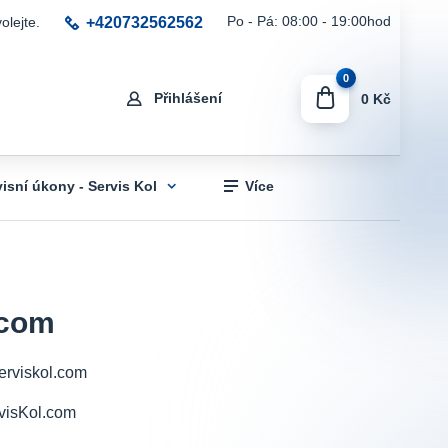
+420732562562
Po - Pá: 08:00 - 19:00hod
olejte.
0
Přihlášení
0 Kč
visní úkony - Servis Kol
Více
.com
Serviskol.com