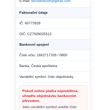
E-mail:
serviskolcom@gmail.com
Fakturační údaje
IČ: 60773928
DIČ: CZ7509025513
Bankovní spojení
Číslo účtu: 1662717339 / 0800
Banka: Česká spořitelna
Variabilní symbol: číslo objednávky
Pokud online platba neproběhne,
uhraďte objednávku bankovním
převodem.
Jako variabilní symbol uveďte číslo