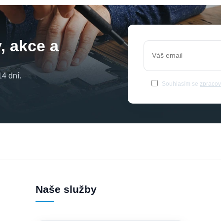
, akce a
4 dní.
Souhlasím se
zpracov
Naše služby