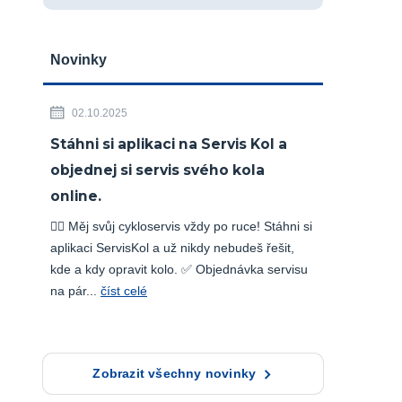
Novinky
02.10.2025
Stáhni si aplikaci na Servis Kol a
objednej si servis svého kola
online.
🚴‍♂️ Měj svůj cykloservis vždy po ruce! Stáhni si
aplikaci ServisKol a už nikdy nebudeš řešit,
kde a kdy opravit kolo. ✅ Objednávka servisu
na pár...
číst celé
Zobrazit všechny novinky