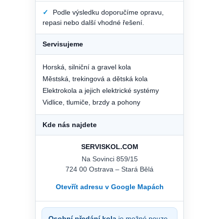
✓
Podle výsledku doporučíme opravu,
repasi nebo další vhodné řešení.
Servisujeme
Horská, silniční a gravel kola
Městská, trekingová a dětská kola
Elektrokola a jejich elektrické systémy
Vidlice, tlumiče, brzdy a pohony
Kde nás najdete
SERVISKOL.COM
Na Sovinci 859/15
724 00 Ostrava – Stará Bělá
Otevřít adresu v Google Mapách
Osobní předání kola
je možné pouze