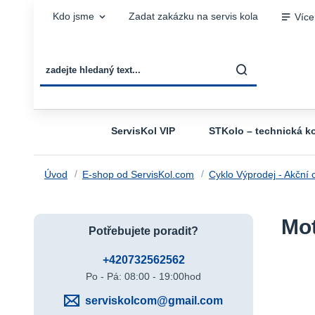
Kdo jsme
Zadat zakázku na servis kola
Více
ServisKol VIP
STKolo – technická ko
Úvod
E-shop od ServisKol.com
Cyklo Výprodej - Akční 
Mot
Potřebujete poradit?
+420732562562
Po - Pá: 08:00 - 19:00hod
serviskolcom@gmail.com