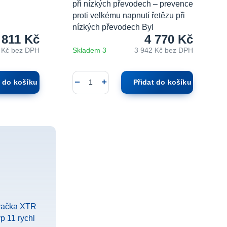
při nízkých převodech – prevence
proti velkému napnutí řetězu při
nízkých převodech Byl
 811 Kč
4 770 Kč
 Kč
bez DPH
Skladem 3
3 942 Kč
bez DPH
t do košíku
Přidat do košíku