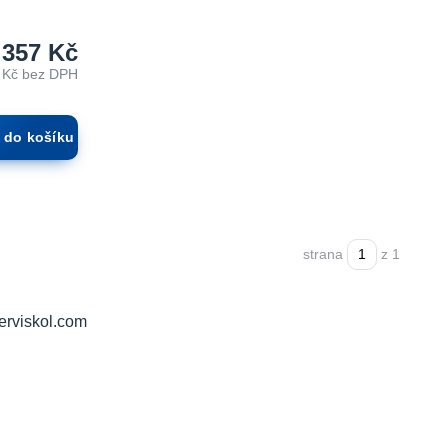
 357 Kč
 Kč
bez DPH
t do košíku
strana
z 1
erviskol.com