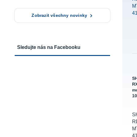
Zobrazit všechny novinky
Sledujte nás na Facebooku
S
RX
mo
10
S
R
M
41