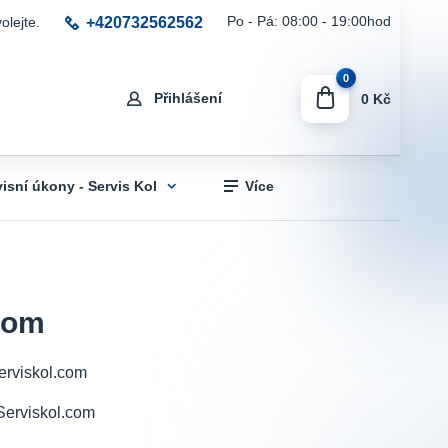
+420732562562
Po - Pá: 08:00 - 19:00hod
olejte.
0
Přihlášení
0 Kč
visní úkony - Servis Kol
Více
com
erviskol.com