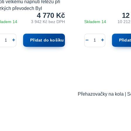
oti velkému napnutí řetězu při
zkých převodech Byl
4 770 Kč
12
ladem 14
3 942 Kč
bez DPH
Skladem 14
10 212
Přidat do košíku
Přida
Přehazovačky na kola | S