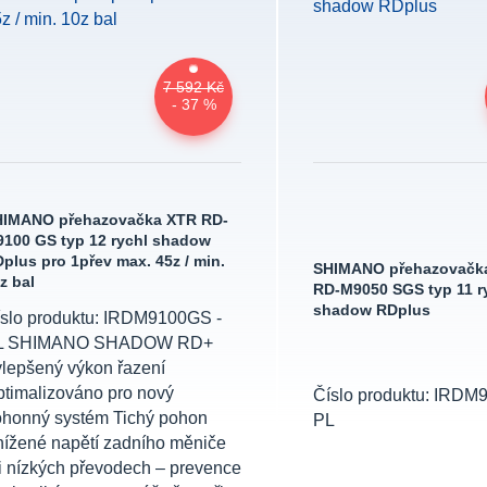
7 592 Kč
- 37 %
HIMANO přehazovačka XTR RD-
100 GS typ 12 rychl shadow
plus pro 1přev max. 45z / min.
SHIMANO přehazovačka
z bal
RD-M9050 SGS typ 11 r
shadow RDplus
slo produktu: IRDM9100GS -
L SHIMANO SHADOW RD+
lepšený výkon řazení
timalizováno pro nový
Číslo produktu: IRDM
honný systém Tichý pohon
PL
ížené napětí zadního měniče
i nízkých převodech – prevence