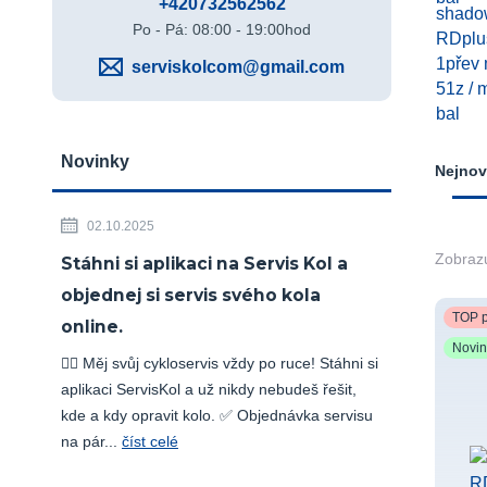
+420732562562
Po - Pá: 08:00 - 19:00hod
serviskolcom@gmail.com
Novinky
Nejnov
02.10.2025
Zobrazu
Stáhni si aplikaci na Servis Kol a
objednej si servis svého kola
TOP p
online.
Novi
🚴‍♂️ Měj svůj cykloservis vždy po ruce! Stáhni si
aplikaci ServisKol a už nikdy nebudeš řešit,
kde a kdy opravit kolo. ✅ Objednávka servisu
na pár...
číst celé