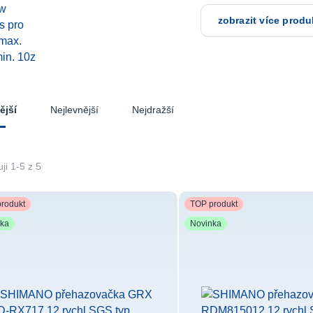
zobrazit více produ
Nejlevnější
Nejdražší
ější
ji 1-5 z 5
rodukt
TOP produkt
nka
Novinka