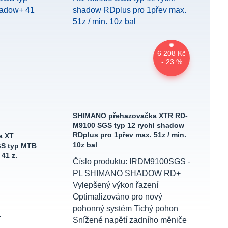
6 208 Kč
- 23 %
SHIMANO přehazovačka XTR RD-
M9100 SGS typ 12 rychl shadow
RDplus pro 1přev max. 51z / min.
a XT
10z bal
GS typ MTB
41 z.
Číslo produktu: IRDM9100SGS -
PL SHIMANO SHADOW RD+
Vylepšený výkon řazení
Optimalizováno pro nový
pohonný systém Tichý pohon
L
Snížené napětí zadního měniče