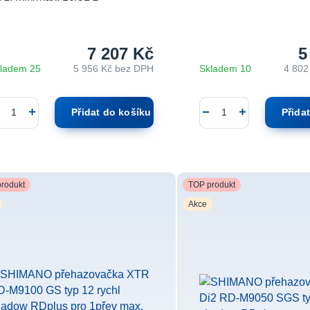
7 207 Kč
5
ladem 25
5 956 Kč
bez DPH
Skladem 10
4 802
Přidat do košíku
Přida
rodukt
TOP produkt
Akce