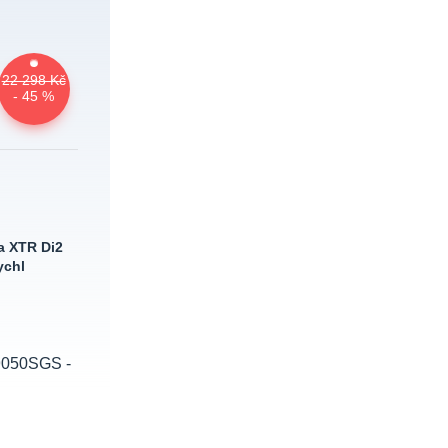
22 298 Kč
- 45 %
 XTR Di2
ychl
9050SGS -