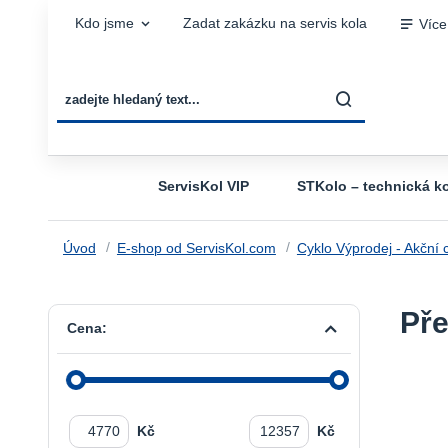
Kdo jsme
Zadat zakázku na servis kola
Více
ServisKol VIP
STKolo – technická ko
Úvod
E-shop od ServisKol.com
Cyklo Výprodej - Akční 
Pře
Cena:
Kč
Kč