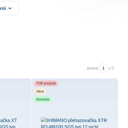
ktů
strana
z 1
TOP produkt
Akce
Novinka