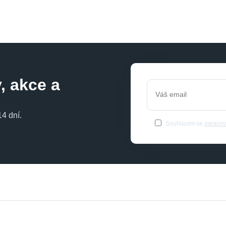
, akce a
4 dní.
Souhlasím se
zpracov