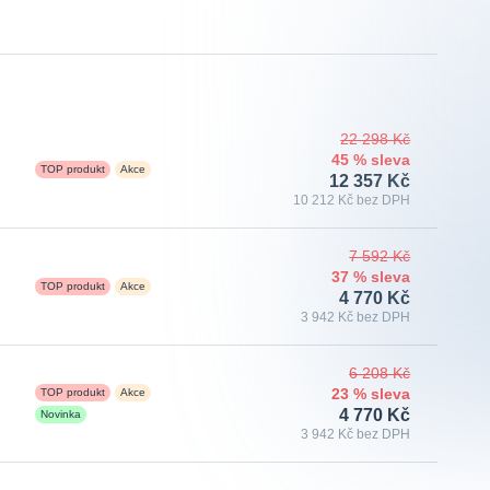
22 298 Kč
45 % sleva
TOP produkt
Akce
12 357 Kč
10 212 Kč bez DPH
7 592 Kč
37 % sleva
TOP produkt
Akce
4 770 Kč
3 942 Kč bez DPH
6 208 Kč
TOP produkt
Akce
23 % sleva
4 770 Kč
Novinka
3 942 Kč bez DPH