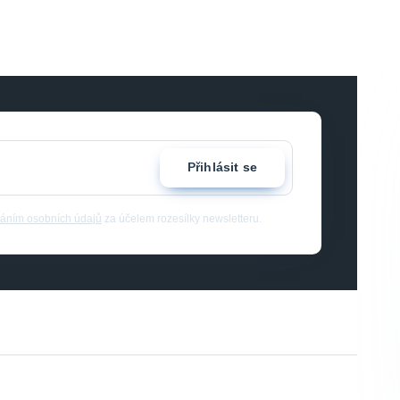
Přihlásit se
áním osobních údajů
za účelem rozesílky newsletteru.