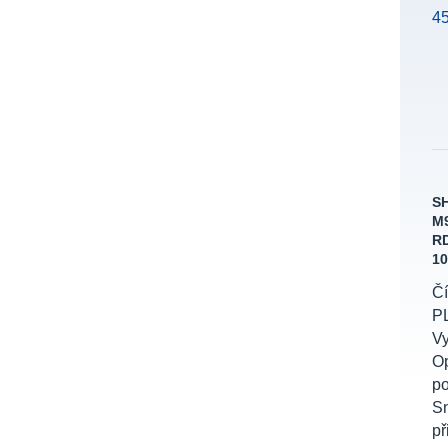
S
M9
RD
10
Čí
P
Vy
Op
po
Sn
př