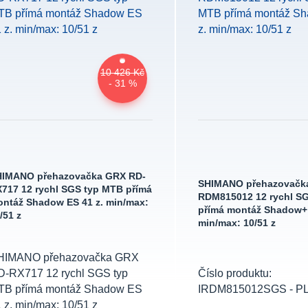
10 426 Kč
- 31 %
HIMANO přehazovačka GRX RD-
SHIMANO přehazovačk
717 12 rychl SGS typ MTB přímá
RDM815012 12 rychl S
ntáž Shadow ES 41 z. min/max:
přímá montáž Shadow+ 
/51 z
min/max: 10/51 z
HIMANO přehazovačka GRX
D-RX717 12 rychl SGS typ
Číslo produktu:
TB přímá montáž Shadow ES
IRDM815012SGS - P
 z. min/max: 10/51 z