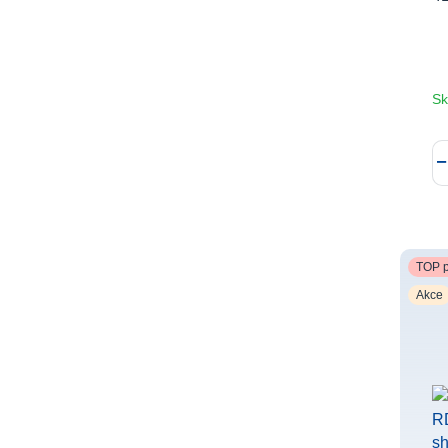
Sk
TOP p
Akce