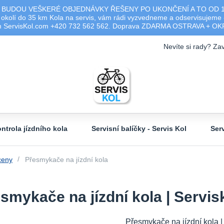
 BUDOU VEŠKERÉ OBJEDNÁVKY ŘEŠENY PO UKONČENÍ A TO OD 17.0
olí do 35 km Kola na servis, vám rádi vyzvedneme a odservisujeme -
ým ServisKol.com +420 732 562 562. Doprava ZDARMA OSTRAVA + O
Nevíte si rady? Zav
ntrola jízdního kola
Servisní balíčky - Servis Kol
Ser
ceny
Přesmykače na jízdní kola
smykače na jízdní kola | Servi
Přesmykače na jízdní kola |