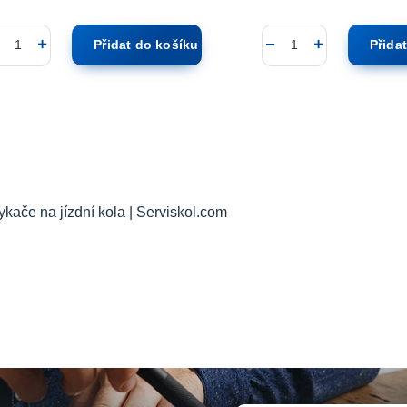
Přidat do košíku
Přida
kače na jízdní kola | Serviskol.com