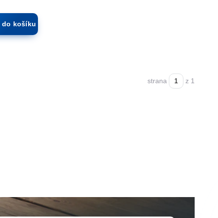
t do košíku
strana
z 1