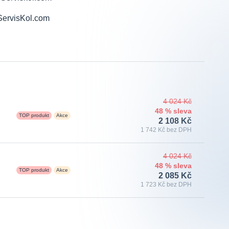
4 024 Kč
48 % sleva
TOP produkt
Akce
2 108 Kč
1 742 Kč bez DPH
4 024 Kč
48 % sleva
TOP produkt
Akce
2 085 Kč
1 723 Kč bez DPH