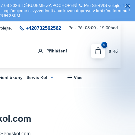
8.2026. DĚKUJEME ZA POCHOPENÍ 📞 Pro SERVIS volejte Tým
 naplánujeme si vyzvednutí a celkovou dopravu v krátkém termínu!!
KRUH 35KM.
+420732562562
Po - Pá: 08:00 - 19:00hod
olejte.
0
Přihlášení
0 Kč
visní úkony - Servis Kol
Více
skol.com
 Serviskol.com