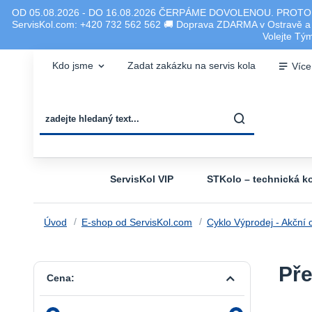
OD 05.08.2026 - DO 16.08.2026 ČERPÁME DOVOLENOU. PROTO
ServisKol.com: +420 732 562 562 🚚 Doprava ZDARMA v Ostravě a ok
Volejte T
Kdo jsme
Zadat zakázku na servis kola
Více
ServisKol VIP
STKolo – technická ko
Úvod
E-shop od ServisKol.com
Cyklo Výprodej - Akční 
Pře
Cena: