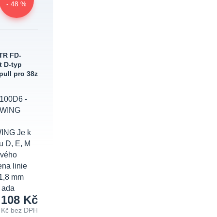
- 48 %
TR FD-
t D-typ
pull pro 38z
9100D6 -
SWING
ING Je k
u D, E, M
ového
na linie
51,8 mm
 ada
 108 Kč
 Kč
bez DPH