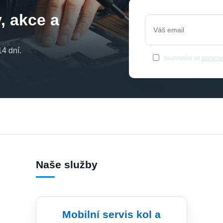
, akce a
4 dní.
Souhlasím se
zpracov
Naše služby
Mobilní servis kol a