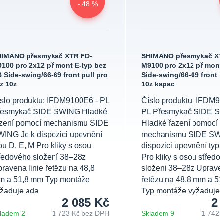
- 48 %
HIMANO přesmykač XTR FD-
SHIMANO přesmykač X
100 pro 2x12 př mont E-typ bez
M9100 pro 2x12 př mon
 Side-swing/66-69 front pull pro
Side-swing/66-69 front 
z 10z
10z kapac
slo produktu: IFDM9100E6 - PL
Číslo produktu: IFDM
řesmykač SIDE SWING Hladké
PL Přesmykač SIDE 
azení pomocí mechanismu SIDE
Hladké řazení pomocí
ING Je k dispozici upevnění
mechanismu SIDE SW
pu D, E, M Pro kliky s osou
dispozici upevnění typ
ředového složení 38–28z
Pro kliky s osou střed
ravena linie řetězu na 48,8
složení 38–28z Uprave
m a 51,8 mm Typ montáže
řetězu na 48,8 mm a 
žaduje ada
Typ montáže vyžaduje
2 085 Kč
2
ladem 2
1 723 Kč
bez DPH
Skladem 9
1 742