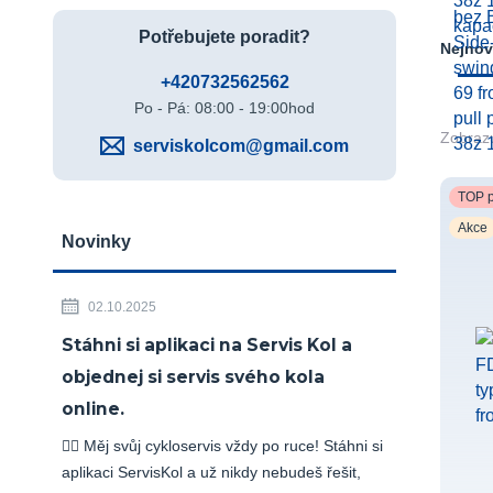
Potřebujete poradit?
Nejnov
+420732562562
Po - Pá: 08:00 - 19:00hod
Zobrazu
serviskolcom@gmail.com
TOP p
Akce
Novinky
02.10.2025
Stáhni si aplikaci na Servis Kol a
objednej si servis svého kola
online.
🚴‍♂️ Měj svůj cykloservis vždy po ruce! Stáhni si
aplikaci ServisKol a už nikdy nebudeš řešit,