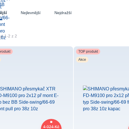
Nejlevnější
Nejdražší
ější
ji 1-2 z 2
rodukt
TOP produkt
Akce
4 024 Kč