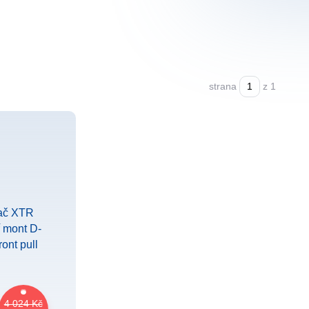
strana
z 1
4 024 Kč