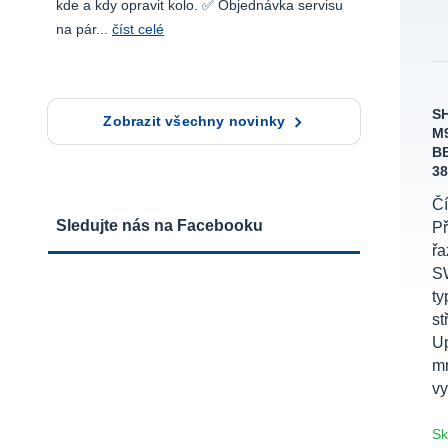
kde a kdy opravit kolo. ✅ Objednávka servisu
na pár...
číst celé
S
Zobrazit všechny novinky
M9
BB
38
Čí
Sledujte nás na Facebooku
P
ř
SW
ty
st
Up
m
vy
Sk