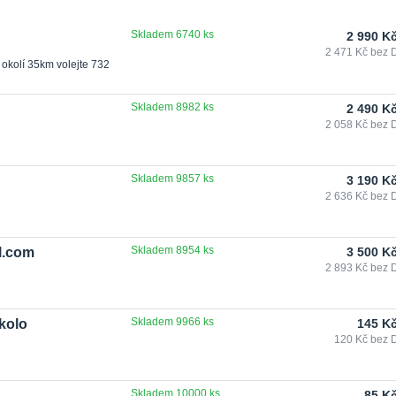
Skladem 6740 ks
2 990 K
2 471 Kč
bez 
 okolí 35km volejte 732
Skladem 8982 ks
2 490 K
2 058 Kč
bez 
Skladem 9857 ks
3 190 K
2 636 Kč
bez 
Skladem 8954 ks
l.com
3 500 K
2 893 Kč
bez 
Skladem 9966 ks
 kolo
145 K
120 Kč
bez 
Skladem 10000 ks
85 K