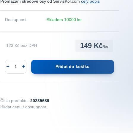
Promazání středové osy od ServisKol.com
celý popis
Dostupnost
Skladem 10000 ks
149 Kč
123 Kč
bez DPH
/
ks
Přidat do košíku
Číslo produktu:
20235689
Hlídat cenu / dostupnost