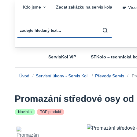
Kdo jsme
Zadat zakázku na servis kola
Více
ServisKol VIP
STKolo – technická ko
Úvod
Servisní úkony - Servis Kol
Převody Servis
Pro
Promazání středové osy od
Novinka
TOP produkt