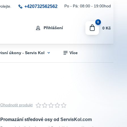
+420732562562
Po - Pá: 08:00 - 19:00hod
olejte.
0
Přihlášení
0 Kč
visní úkony - Servis Kol
Více
Ohodnotit produkt
Promazání středové osy od ServisKol.com