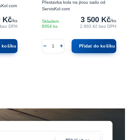
Přestavba kola na jinou sadu od
isKol.com
ServisKol.com
0 Kč
3 500 Kč
/
ks
/
ks
Skladem
bez DPH
8954 ks
2 893 Kč
bez DPH
o košíku
Přidat do košíku