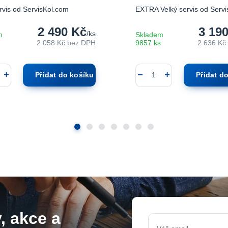
rvis od ServisKol.com
EXTRA Velký servis od Serv
2 490 Kč
3 19
/
ks
m
Skladem
2 058 Kč
bez DPH
9857 ks
2 636 Kč
Přidat do košíku
Přidat d
, akce a