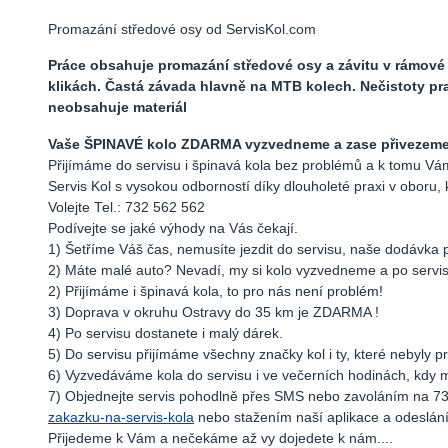
Promazání středové osy od ServisKol.com
Práce obsahuje promazání středové osy a závitu v rámové 
klikách. Častá závada hlavně na MTB kolech. Nečistoty pr
neobsahuje materiál
Vaše ŠPINAVÉ kolo ZDARMA vyzvedneme a zase přivezeme k
Přijímáme do servisu i špinavá kola bez problémů a k tomu
Servis Kol s vysokou odborností díky dlouholeté praxi v oboru, 
Volejte Tel.: 732 562 562
Podívejte se jaké výhody na Vás čekají.
1) Šetříme Váš čas, nemusíte jezdit do servisu, naše dodávka 
2) Máte malé auto? Nevadí, my si kolo vyzvedneme a po serv
2) Přijímáme i špinavá kola, to pro nás není problém!
3) Doprava v okruhu Ostravy do 35 km je ZDARMA !
4) Po servisu dostanete i malý dárek.
5) Do servisu přijímáme všechny značky kol i ty, které nebyly 
6) Vyzvedáváme kola do servisu i ve večerních hodinách, kdy maj
7) Objednejte servis pohodlně přes SMS nebo zavoláním na 7
zakazku-na-servis-kola
nebo stažením naší aplikace a odeslání
Přijedeme k Vám a nečekáme až vy dojedete k nám....