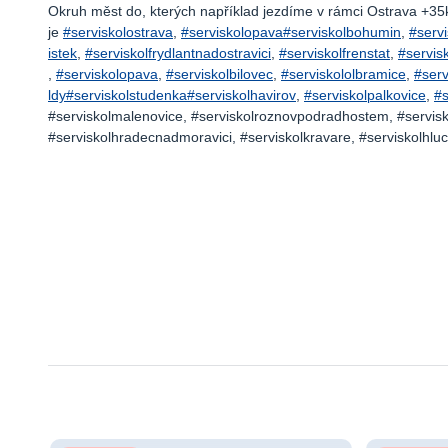
Okruh měst do, kterých například jezdíme v rámci Ostrava +3
je
#serviskolostrava
,
#serviskolopava
#serviskolbohumin
,
#servi
istek
,
#serviskolfrydlantnadostravici
,
#serviskolfrenstat
,
#servis
,
#serviskolopava
,
#serviskolbilovec
,
#serviskololbramice
,
#serv
ldy
#serviskolstudenka
#serviskolhavirov
,
#serviskolpalkovice
,
#s
#serviskolmalenovice, #serviskolroznovpodradhostem, #servisko
#serviskolhradecnadmoravici, #serviskolkravare, #serviskolhluci