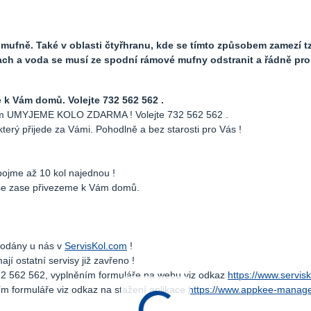
mufně. Také v oblasti čtyřhranu, kde se tímto způsobem zamezí t
ach a voda se musí ze spodní rámové mufny odstranit a řádně pro
 Vám domů. Volejte 732 562 562 .
 Vám UMYJEME KOLO ZDARMA ! Volejte 732 562 562 .
který přijede za Vámi. Pohodlně a bez starosti pro Vás !
pojme až 10 kol najednou !
ise zase přivezeme k Vám domů.
prodány u nás v
ServisKol.com
!
í ostatní servisy již zavřeno !
32 562 562, vyplněním formuláře na webu viz odkaz
https://www.servis
m formuláře viz odkaz na stažení aplikace
https://www.appkee-manage