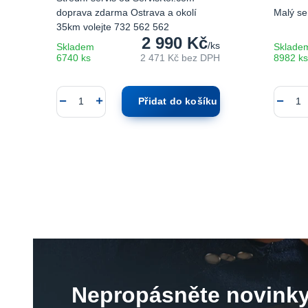
doprava zdarma Ostrava a okolí
Malý se
35km volejte 732 562 562
2 990 Kč
/
ks
Skladem
Sklade
6740 ks
2 471 Kč
bez DPH
8982 ks
Přidat do košíku
Nepropásněte novinky