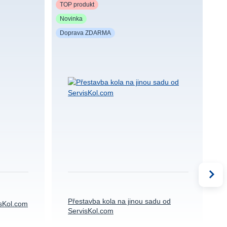
TOP produkt
TO
Novinka
No
Doprava ZDARMA
Přestavba kola na jinou sadu od
isKol.com
ServisKol.com