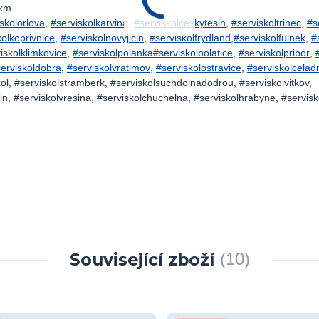
5km
skolorlova
,
#serviskolkarvina
,
#serviskolceskytesin
,
#serviskoltrinec
,
#s
kolkoprivnice
,
#serviskolnovyjicin
,
#serviskolfrydland
,
#serviskolfulnek
,
#
iskolklimkovice
,
#serviskolpolanka
#serviskolbolatice
,
#serviskolpribor
,
erviskoldobra
,
#serviskolvratimov
,
#serviskolostravice
,
#serviskolcelad
l, #serviskolstramberk, #serviskolsuchdolnadodrou, #serviskolvitkov,
n, #serviskolvresina, #serviskolchuchelna, #serviskolhrabyne, #servisk
Související zboží
10