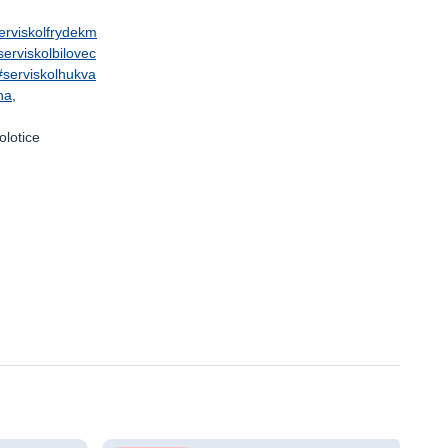
erviskolfrydekm
serviskolbilovec
#serviskolhukva
na
,
olotice