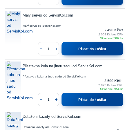
Malý servis od ServisKol.com
Malý servis od ServisKol.com
2 490 Kč
/
ks
2 058 Kč
bez DPH
Skladem 8982 ks
Přidat do košíku
Přestavba kola na jinou sadu od ServisKol.com
Přestavba kola na jinou sadu od ServisKol.com
3 500 Kč
/
ks
2 893 Kč
bez DPH
Skladem 8954 ks
Přidat do košíku
Dotažení kazety od ServisKol.com
Dotažení kazety od ServisKol.com