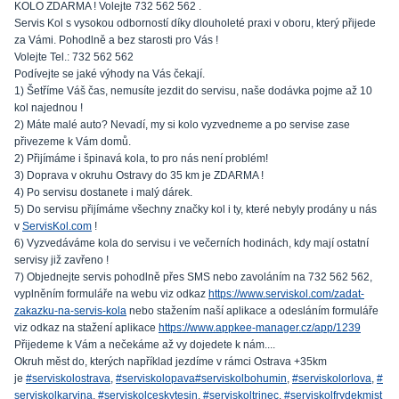
KOLO ZDARMA ! Volejte 732 562 562 .
Servis Kol s vysokou odborností díky dlouholeté praxi v oboru, který přijede
za Vámi. Pohodlně a bez starosti pro Vás !
Volejte Tel.: 732 562 562
Podívejte se jaké výhody na Vás čekají.
1) Šetříme Váš čas, nemusíte jezdit do servisu, naše dodávka pojme až 10
kol najednou !
2) Máte malé auto? Nevadí, my si kolo vyzvedneme a po servise zase
přivezeme k Vám domů.
2) Přijímáme i špinavá kola, to pro nás není problém!
3) Doprava v okruhu Ostravy do 35 km je ZDARMA !
4) Po servisu dostanete i malý dárek.
5) Do servisu přijímáme všechny značky kol i ty, které nebyly prodány u nás
v
ServisKol.com
!
6) Vyzvedáváme kola do servisu i ve večerních hodinách, kdy mají ostatní
servisy již zavřeno !
7) Objednejte servis pohodlně přes SMS nebo zavoláním na 732 562 562,
vyplněním formuláře na webu viz odkaz
https://www.serviskol.com/zadat-
zakazku-na-servis-kola
nebo stažením naší aplikace a odesláním formuláře
viz odkaz na stažení aplikace
https://www.appkee-manager.cz/app/1239
Přijedeme k Vám a nečekáme až vy dojedete k nám....
Okruh měst do, kterých například jezdíme v rámci Ostrava +35km
je
#serviskolostrava
,
#serviskolopava
#serviskolbohumin
,
#serviskolorlova
,
#
serviskolkarvina
,
#serviskolceskytesin
,
#serviskoltrinec
,
#serviskolfrydekmist