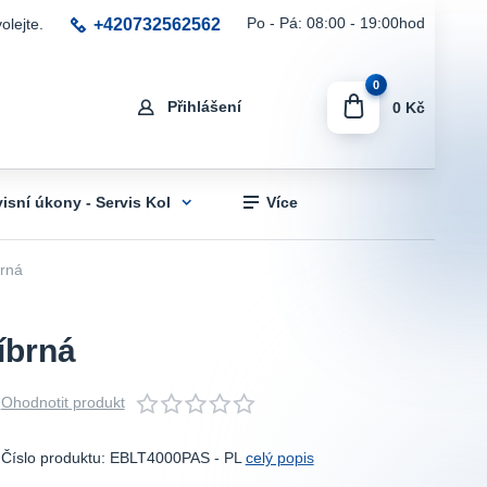
+420732562562
Po - Pá: 08:00 - 19:00hod
olejte.
0
Přihlášení
0 Kč
visní úkony - Servis Kol
Více
brná
íbrná
Ohodnotit produkt
Číslo produktu: EBLT4000PAS - PL
celý popis