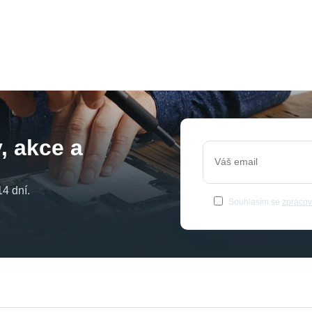
, akce a
4 dní.
Souhlasím se
zpracov