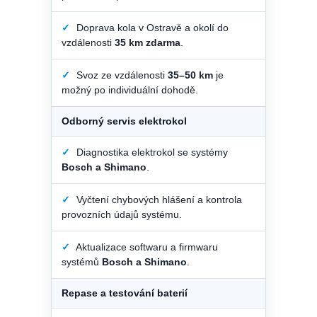
✓
Doprava kola v Ostravě a okolí do
vzdálenosti
35 km zdarma
.
✓
Svoz ze vzdálenosti
35–50 km
je
možný po individuální dohodě.
Odborný servis elektrokol
✓
Diagnostika elektrokol se systémy
Bosch a Shimano
.
✓
Vyčtení chybových hlášení a kontrola
provozních údajů systému.
✓
Aktualizace softwaru a firmwaru
systémů
Bosch a Shimano
.
Repase a testování baterií