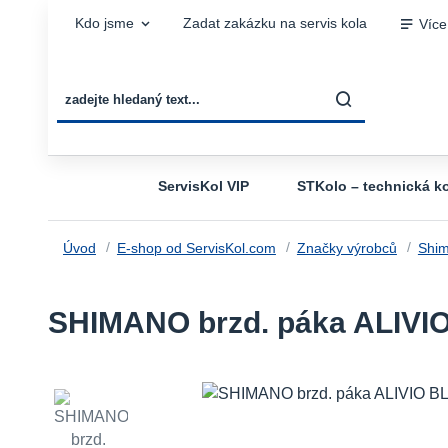
Kdo jsme
Zadat zakázku na servis kola
Více
ServisKol VIP
STKolo – technická ko
Úvod
E-shop od ServisKol.com
Značky výrobců
Shi
SHIMANO brzd. páka ALIVIO B