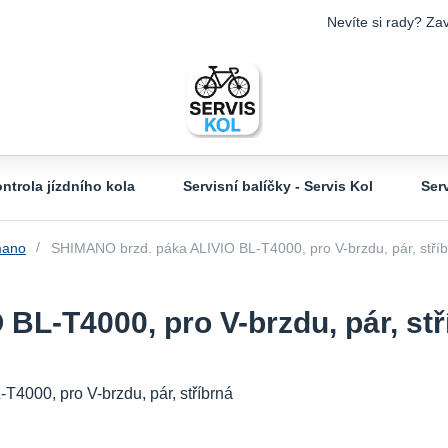
Nevíte si rady? Zav
ntrola jízdního kola
Servisní balíčky - Servis Kol
Ser
mano
SHIMANO brzd. páka ALIVIO BL-T4000, pro V-brzdu, pár, stří
L-T4000, pro V-brzdu, pár, stř