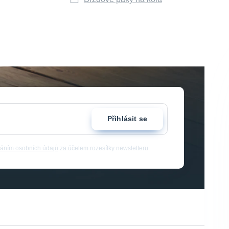
Přihlásit se
áním osobních údajů
za účelem rozesílky newsletteru.