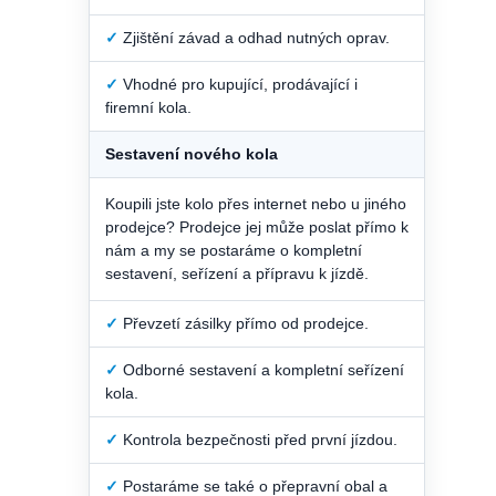
✓
Zjištění závad a odhad nutných oprav.
✓
Vhodné pro kupující, prodávající i
firemní kola.
Sestavení nového kola
Koupili jste kolo přes internet nebo u jiného
prodejce? Prodejce jej může poslat přímo k
nám a my se postaráme o kompletní
sestavení, seřízení a přípravu k jízdě.
✓
Převzetí zásilky přímo od prodejce.
✓
Odborné sestavení a kompletní seřízení
kola.
✓
Kontrola bezpečnosti před první jízdou.
✓
Postaráme se také o přepravní obal a