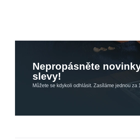
Nepropásněte novinky
slevy!
Můžete se kdykoli odhlásit. Zasíláme jednou za 1