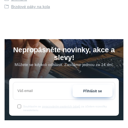
Brzdové páky na kola
Nepropásněte novinky, akce a
slevy!
Můžete se kdykoli odhlásit. Zasíláme jednou za 14 dní.
Přihlásit se
Souhlasím se
zpracováním osobních údajů
za účelem rozesílky
newsletteru.