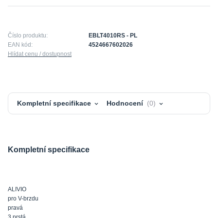
Číslo produktu:
EBLT4010RS - PL
EAN kód:
4524667602026
Hlídat cenu / dostupnost
Kompletní specifikace
Hodnocení
0
Kompletní specifikace
ALIVIO
pro V-brzdu
pravá
3 prstá