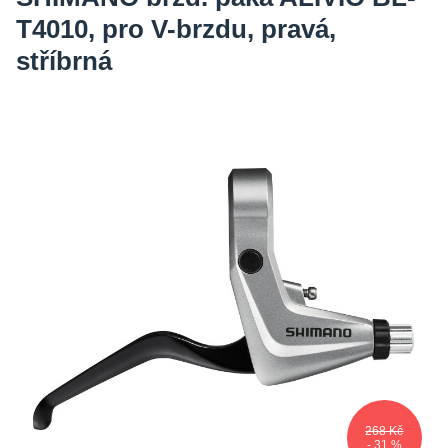
T4010, pro V-brzdu, pravá,
stříbrná
268 Kč
- 31 %