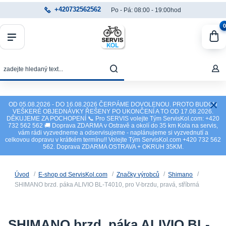
+420732562562
Po - Pá: 08:00 - 19:00hod
0
OD 05.08.2026 - DO 16.08.2026 ČERPÁME DOVOLENOU. PROTO BUDOU
VEŠKERÉ OBJEDNÁVKY ŘEŠENY PO UKONČENÍ A TO OD 17.08.2026.
DĚKUJEME ZA POCHOPENÍ 📞 Pro SERVIS volejte Tým ServisKol.com: +420
732 562 562 🚚 Doprava ZDARMA v Ostravě a okolí do 35 km Kola na servis,
vám rádi vyzvedneme a odservisujeme - naplánujeme si vyzvednutí a
celkovou dopravu v krátkém termínu!! Volejte Tým ServisKol.com +420 732 562
562. Doprava ZDARMA OSTRAVA + OKRUH 35KM.
Úvod
E-shop od ServisKol.com
Značky výrobců
Shimano
SHIMANO brzd. páka ALIVIO BL-T4010, pro V-brzdu, pravá, stříbrná
SHIMANO brzd. páka ALIVIO BL-