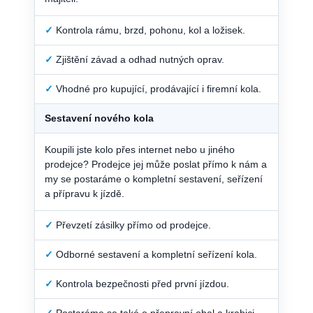
✓
Kontrola rámu, brzd, pohonu, kol a ložisek.
✓
Zjištění závad a odhad nutných oprav.
✓
Vhodné pro kupující, prodávající i firemní kola.
Sestavení nového kola
Koupili jste kolo přes internet nebo u jiného
prodejce? Prodejce jej může poslat přímo k nám a
my se postaráme o kompletní sestavení, seřízení
a přípravu k jízdě.
✓
Převzetí zásilky přímo od prodejce.
✓
Odborné sestavení a kompletní seřízení kola.
✓
Kontrola bezpečnosti před první jízdou.
✓
Postaráme se také o přepravní obal a krabici.