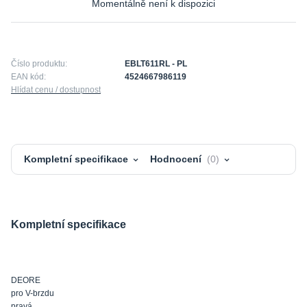
Momentálně není k dispozici
Číslo produktu:
EBLT611RL - PL
EAN kód:
4524667986119
Hlídat cenu / dostupnost
Kompletní specifikace
Hodnocení
0
Kompletní specifikace
DEORE
pro V-brzdu
pravá