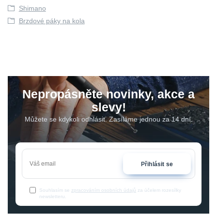
Shimano
Brzdové páky na kola
Nepropásněte novinky, akce a
slevy!
Můžete se kdykoli odhlásit. Zasíláme jednou za 14 dní.
Přihlásit se
Souhlasím se
zpracováním osobních údajů
za účelem rozesílky
newsletteru.