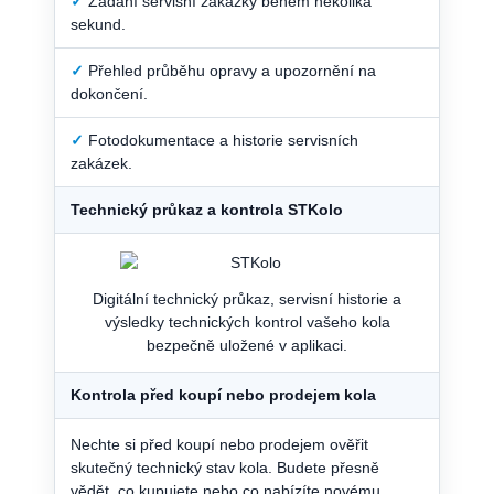
✓
Zadání servisní zakázky během několika
sekund.
✓
Přehled průběhu opravy a upozornění na
dokončení.
✓
Fotodokumentace a historie servisních
zakázek.
Technický průkaz a kontrola STKolo
Digitální technický průkaz, servisní historie a
výsledky technických kontrol vašeho kola
bezpečně uložené v aplikaci.
Kontrola před koupí nebo prodejem kola
Nechte si před koupí nebo prodejem ověřit
skutečný technický stav kola. Budete přesně
vědět, co kupujete nebo co nabízíte novému