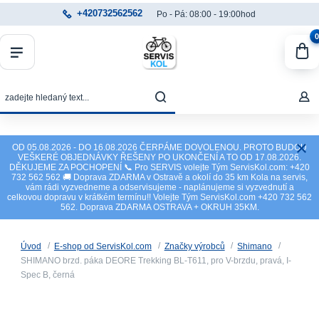
+420732562562
Po - Pá: 08:00 - 19:00hod
0
OD 05.08.2026 - DO 16.08.2026 ČERPÁME DOVOLENOU. PROTO BUDOU
VEŠKERÉ OBJEDNÁVKY ŘEŠENY PO UKONČENÍ A TO OD 17.08.2026.
DĚKUJEME ZA POCHOPENÍ 📞 Pro SERVIS volejte Tým ServisKol.com: +420
732 562 562 🚚 Doprava ZDARMA v Ostravě a okolí do 35 km Kola na servis,
vám rádi vyzvedneme a odservisujeme - naplánujeme si vyzvednutí a
celkovou dopravu v krátkém termínu!! Volejte Tým ServisKol.com +420 732 562
562. Doprava ZDARMA OSTRAVA + OKRUH 35KM.
Úvod
E-shop od ServisKol.com
Značky výrobců
Shimano
SHIMANO brzd. páka DEORE Trekking BL-T611, pro V-brzdu, pravá, I-
Spec B, černá