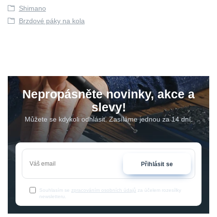
Shimano
Brzdové páky na kola
Nepropásněte novinky, akce a
slevy!
Můžete se kdykoli odhlásit. Zasíláme jednou za 14 dní.
Přihlásit se
Souhlasím se
zpracováním osobních údajů
za účelem rozesílky
newsletteru.