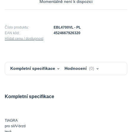
Momentálně není k dispozici
Číslo produktu:
EBL4700VL - PL
EAN kód:
4524667926320
Hlídat cenu / dostupnost
Kompletní specifikace
Hodnocení
0
Kompletní specifikace
TIAGRA
pro sil/V-brzd
levá