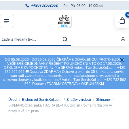
+420732562562
Po - Pá: 08:00 - 19:00hod
0
OD 05.08.2026 - DO 16.08.2026 ČERPÁME DOVOLENOU. PROTO BUDOU
VEŠKERÉ OBJEDNÁVKY ŘEŠENY PO UKONČENÍ A TO OD 17.08.2026.
DĚKUJEME ZA POCHOPENÍ 📞 Pro SERVIS volejte Tým ServisKol.com: +420
732 562 562 🚚 Doprava ZDARMA v Ostravě a okolí do 35 km Kola na servis,
vám rádi vyzvedneme a odservisujeme - naplánujeme si vyzvednutí a
celkovou dopravu v krátkém termínu!! Volejte Tým ServisKol.com +420 732 562
562. Doprava ZDARMA OSTRAVA + OKRUH 35KM.
Úvod
E-shop od ServisKol.com
Značky výrobců
Shimano
SHIMANO brzd. páka TIAGRA BL-4700 pro sil - rovná řídítka pro V-
brzdy levá 2,5 prstá