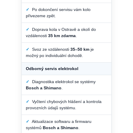
✓
Po dokončení servisu vám kolo
přivezeme zpět.
✓
Doprava kola v Ostravě a okolí do
vzdálenosti
35 km zdarma
.
✓
Svoz ze vzdálenosti
35–50 km
je
možný po individuální dohodě.
Odborný servis elektrokol
✓
Diagnostika elektrokol se systémy
Bosch a Shimano
.
✓
Vyčtení chybových hlášení a kontrola
provozních údajů systému.
✓
Aktualizace softwaru a firmwaru
systémů
Bosch a Shimano
.