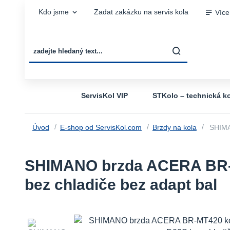
Kdo jsme
Zadat zakázku na servis kola
Více
ServisKol VIP
STKolo – technická ko
Úvod
E-shop od ServisKol.com
Brzdy na kola
SHIMAN
SHIMANO brzda ACERA BR-M
bez chladiče bez adapt bal