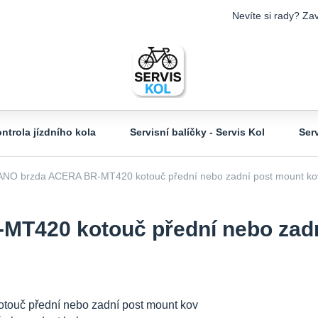
Nevíte si rady? Zav
ntrola jízdního kola
Servisní balíčky - Servis Kol
Ser
O brzda ACERA BR-MT420 kotouč přední nebo zadní post mount kov 
T420 kotouč přední nebo zadn