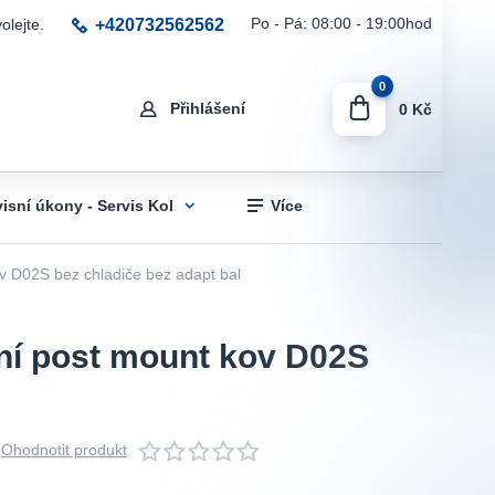
+420732562562
Po - Pá: 08:00 - 19:00hod
olejte.
0
Přihlášení
0 Kč
visní úkony - Servis Kol
Více
D02S bez chladiče bez adapt bal
í post mount kov D02S
Ohodnotit produkt