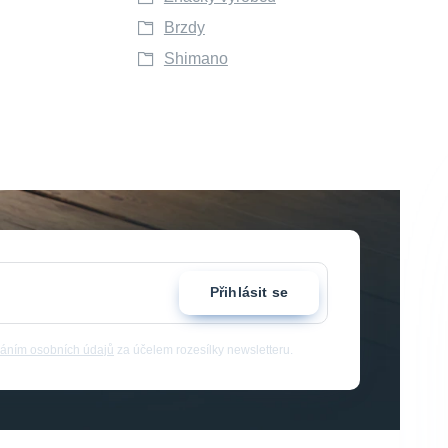
Brzdy
Shimano
Přihlásit se
áním osobních údajů
za účelem rozesílky newsletteru.