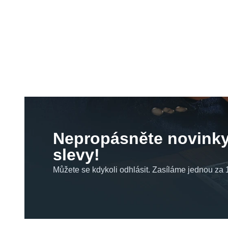
Nepropásněte novinky
slevy!
Můžete se kdykoli odhlásit. Zasíláme jednou za 1