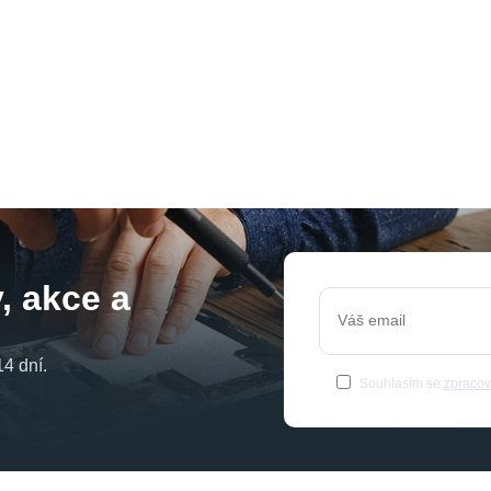
, akce a
4 dní.
Souhlasím se
zpracov