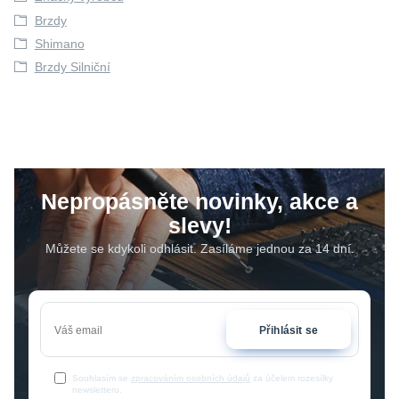
Brzdy
Shimano
Brzdy Silniční
Nepropásněte novinky, akce a
slevy!
Můžete se kdykoli odhlásit. Zasíláme jednou za 14 dní.
Přihlásit se
Souhlasím se
zpracováním osobních údajů
za účelem rozesílky
newsletteru.