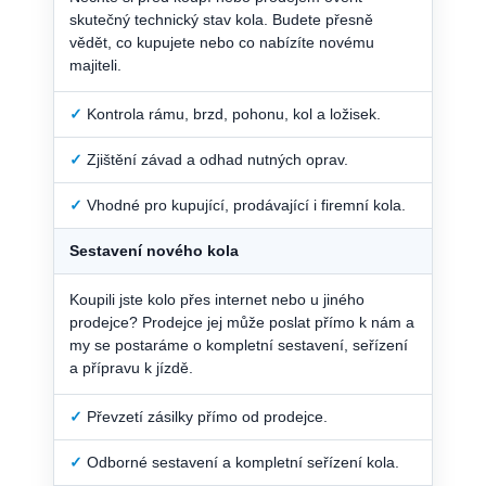
skutečný technický stav kola. Budete přesně
vědět, co kupujete nebo co nabízíte novému
majiteli.
✓
Kontrola rámu, brzd, pohonu, kol a ložisek.
✓
Zjištění závad a odhad nutných oprav.
✓
Vhodné pro kupující, prodávající i firemní kola.
Sestavení nového kola
Koupili jste kolo přes internet nebo u jiného
prodejce? Prodejce jej může poslat přímo k nám a
my se postaráme o kompletní sestavení, seřízení
a přípravu k jízdě.
✓
Převzetí zásilky přímo od prodejce.
✓
Odborné sestavení a kompletní seřízení kola.