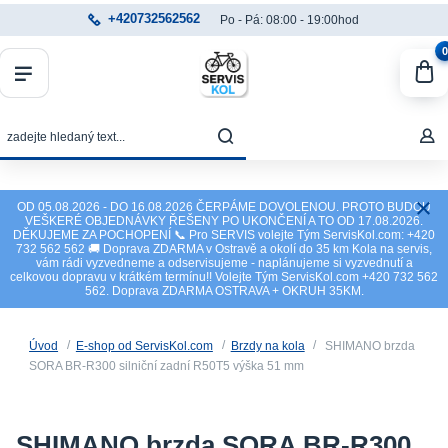
+420732562562
Po - Pá: 08:00 - 19:00hod
0
OD 05.08.2026 - DO 16.08.2026 ČERPÁME DOVOLENOU. PROTO BUDOU
VEŠKERÉ OBJEDNÁVKY ŘEŠENY PO UKONČENÍ A TO OD 17.08.2026.
DĚKUJEME ZA POCHOPENÍ 📞 Pro SERVIS volejte Tým ServisKol.com: +420
732 562 562 🚚 Doprava ZDARMA v Ostravě a okolí do 35 km Kola na servis,
vám rádi vyzvedneme a odservisujeme - naplánujeme si vyzvednutí a
celkovou dopravu v krátkém termínu!! Volejte Tým ServisKol.com +420 732 562
562. Doprava ZDARMA OSTRAVA + OKRUH 35KM.
Úvod
E-shop od ServisKol.com
Brzdy na kola
SHIMANO brzda
SORA BR-R300 silniční zadní R50T5 výška 51 mm
SHIMANO brzda SORA BR-R300