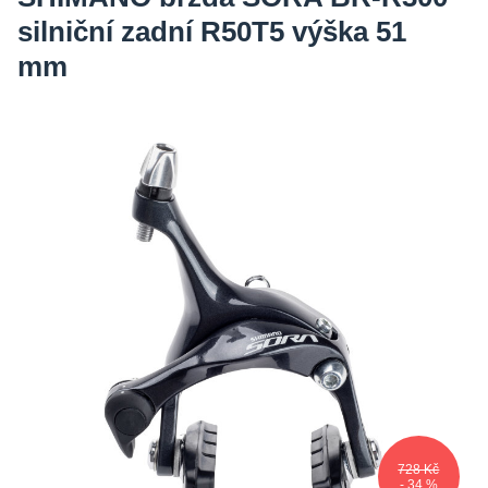
silniční zadní R50T5 výška 51
mm
728 Kč
- 34 %