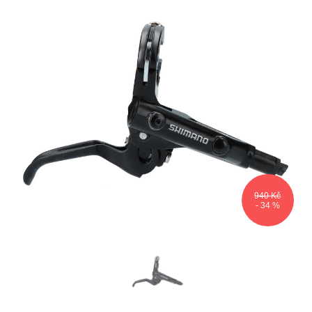
940 Kč
- 34 %