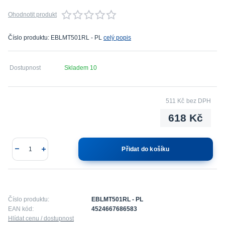
Ohodnotit produkt
Číslo produktu: EBLMT501RL - PL
celý popis
Dostupnost
Skladem 10
511 Kč
bez DPH
618 Kč
Přidat do košíku
Číslo produktu:
EBLMT501RL - PL
EAN kód:
4524667686583
Hlídat cenu / dostupnost