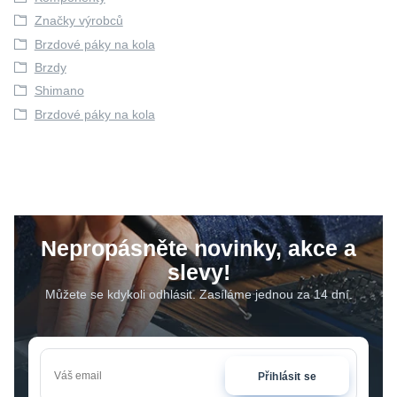
Značky výrobců
Brzdové páky na kola
Brzdy
Shimano
Brzdové páky na kola
Nepropásněte novinky, akce a
slevy!
Můžete se kdykoli odhlásit. Zasíláme jednou za 14 dní.
Přihlásit se