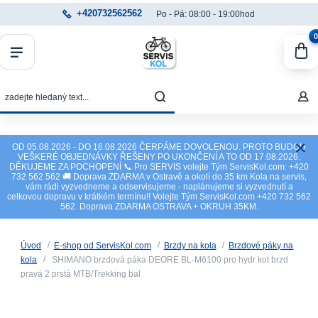
+420732562562
Po - Pá: 08:00 - 19:00hod
0
OD 05.08.2026 - DO 16.08.2026 ČERPÁME DOVOLENOU. PROTO BUDOU
VEŠKERÉ OBJEDNÁVKY ŘEŠENY PO UKONČENÍ A TO OD 17.08.2026.
DĚKUJEME ZA POCHOPENÍ 📞 Pro SERVIS volejte Tým ServisKol.com: +420
732 562 562 🚚 Doprava ZDARMA v Ostravě a okolí do 35 km Kola na servis,
vám rádi vyzvedneme a odservisujeme - naplánujeme si vyzvednutí a
celkovou dopravu v krátkém termínu!! Volejte Tým ServisKol.com +420 732 562
562. Doprava ZDARMA OSTRAVA + OKRUH 35KM.
Úvod
E-shop od ServisKol.com
Brzdy na kola
Brzdové páky na
kola
SHIMANO brzdová páka DEORE BL-M6100 pro hydr kot brzd
pravá 2 prstá MTB/Trekking bal