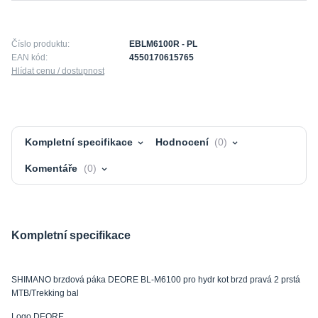
Číslo produktu:
EBLM6100R - PL
EAN kód:
4550170615765
Hlídat cenu / dostupnost
Kompletní specifikace
Hodnocení
0
Komentáře
0
Kompletní specifikace
SHIMANO brzdová páka DEORE BL-M6100 pro hydr kot brzd pravá 2 prstá
MTB/Trekking bal
Logo DEORE