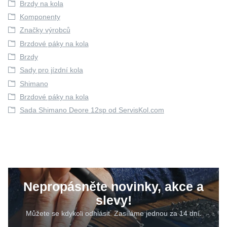
Brzdy na kola
Komponenty
Značky výrobců
Brzdové páky na kola
Brzdy
Sady pro jízdní kola
Shimano
Brzdové páky na kola
Sada Shimano Deore 12sp od ServisKol.com
Nepropásněte novinky, akce a
slevy!
Můžete se kdykoli odhlásit. Zasíláme jednou za 14 dní.