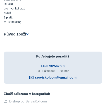
DEORE
pro hydr kot brzd
pravá
2 prstá
MTB/Trekking
Původ zboží
Potřebujete poradit?
+420732562562
Po - Pá: 08:00 - 19:00hod
serviskolcom@gmail.com
Zboží zařazeno v kategoriích
E-shop od ServisKol.com