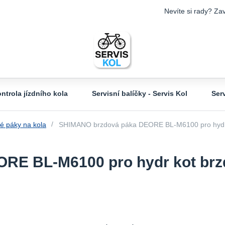
Nevíte si rady? Zav
ntrola jízdního kola
Servisní balíčky - Servis Kol
Ser
é páky na kola
SHIMANO brzdová páka DEORE BL-M6100 pro hydr ko
E BL-M6100 pro hydr kot brzd