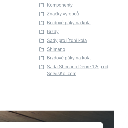
Komponenty
Značky výrobců
Brzdové páky na kola
Brzdy
Sady pro jízdní kola
Shimano
Brzdové páky na kola
Sada Shimano Deore 12sp od
ServisKol.com