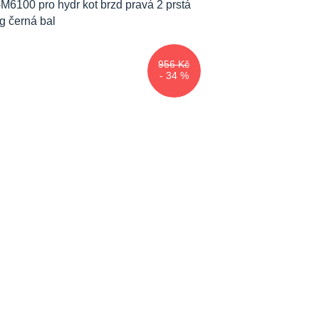
956 Kč
- 34 %