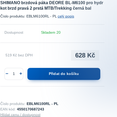
SHIMANO brzdová páka DEORE BL-M6100 pro hydr
kot brzd pravá 2 prstá MTB/Trekking černá bal
Číslo produktu: EBLM6100RL - PL
celý popis
Dostupnost
Skladem 20
628 Kč
519 Kč
bez DPH
Přidat do košíku
Číslo produktu:
EBLM6100RL - PL
EAN kód:
4550170687243
Hlídat cenu / dostupnost