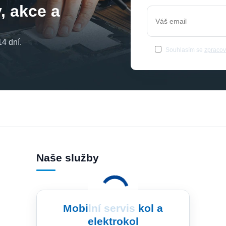
, akce a
4 dní.
Souhlasím se
zpracov
Naše služby
Mobilní servis kol a
elektrokol