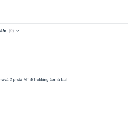
áře
0
avá 2 prstá MTB/Trekking černá bal