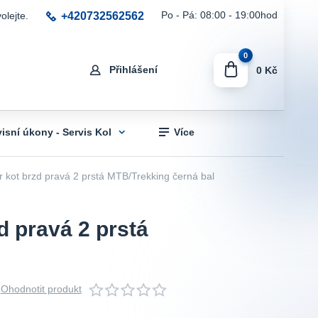
+420732562562
Po - Pá: 08:00 - 19:00hod
olejte.
0
Přihlášení
0 Kč
visní úkony - Servis Kol
Více
t brzd pravá 2 prstá MTB/Trekking černá bal
 pravá 2 prstá
Ohodnotit produkt