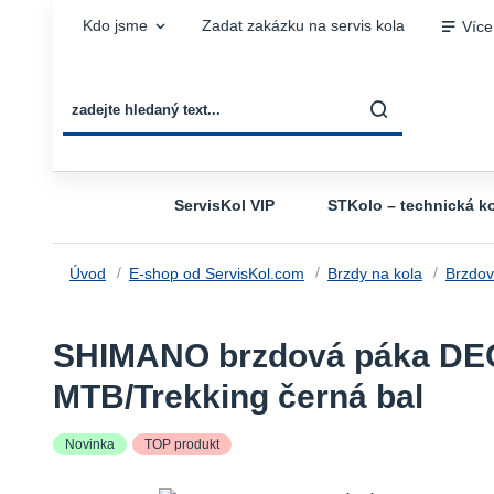
Kdo jsme
Zadat zakázku na servis kola
Více
ServisKol VIP
STKolo – technická ko
Úvod
E-shop od ServisKol.com
Brzdy na kola
Brzdov
SHIMANO brzdová páka DEOR
MTB/Trekking černá bal
Novinka
TOP produkt