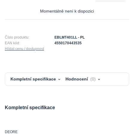
Momentálně není k dispozici
Číslo produktu:
EBLMT401LL - PL
EAN kód:
4550170443535
Hlídat cenu / dostupnost
Kompletní specifikace
Hodnocení
0
Kompletní specifikace
DEORE