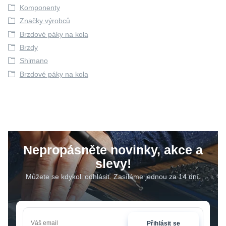
Komponenty
Značky výrobců
Brzdové páky na kola
Brzdy
Shimano
Brzdové páky na kola
Nepropásněte novinky, akce a
slevy!
Můžete se kdykoli odhlásit. Zasíláme jednou za 14 dní.
Přihlásit se