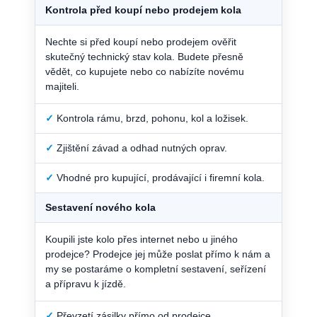
Kontrola před koupí nebo prodejem kola
Nechte si před koupí nebo prodejem ověřit
skutečný technický stav kola. Budete přesně
vědět, co kupujete nebo co nabízíte novému
majiteli.
✓
Kontrola rámu, brzd, pohonu, kol a ložisek.
✓
Zjištění závad a odhad nutných oprav.
✓
Vhodné pro kupující, prodávající i firemní kola.
Sestavení nového kola
Koupili jste kolo přes internet nebo u jiného
prodejce? Prodejce jej může poslat přímo k nám a
my se postaráme o kompletní sestavení, seřízení
a přípravu k jízdě.
✓
Převzetí zásilky přímo od prodejce.