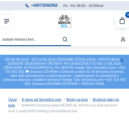
+420732562562
Po - Pá: 08:00 - 19:00hod
0
OD 05.08.2026 - DO 16.08.2026 ČERPÁME DOVOLENOU. PROTO BUDOU
VEŠKERÉ OBJEDNÁVKY ŘEŠENY PO UKONČENÍ A TO OD 17.08.2026.
DĚKUJEME ZA POCHOPENÍ 📞 Pro SERVIS volejte Tým ServisKol.com: +420
732 562 562 🚚 Doprava ZDARMA v Ostravě a okolí do 35 km Kola na servis,
vám rádi vyzvedneme a odservisujeme - naplánujeme si vyzvednutí a
celkovou dopravu v krátkém termínu!! Volejte Tým ServisKol.com +420 732 562
562. Doprava ZDARMA OSTRAVA + OKRUH 35KM.
Úvod
E-shop od ServisKol.com
Brzdy na kola
Brzdové páky na
kola
SHIMANO brzdová páka DEORE BL-MT401 pro hydr kot brzd
levá 2 prstá MTB/Trekking černá/stříbrná bal