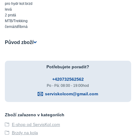
pro hydr kot brzd
levá
2 prstá
MTB/Trekking
černá/stříbrná
Původ zboží
Potřebujete poradit?
+420732562562
Po - Pá: 08:00 - 19:00hod
serviskolcom@gmail.com
Zboží zařazeno v kategoriích
E-shop od ServisKol.com
Brzdy na kola