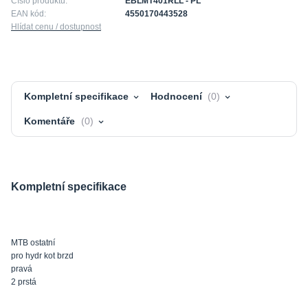
Číslo produktu:
EBLMT401RLL - PL
EAN kód:
4550170443528
Hlídat cenu / dostupnost
Kompletní specifikace
Hodnocení
0
Komentáře
0
Kompletní specifikace
MTB ostatní
pro hydr kot brzd
pravá
2 prstá