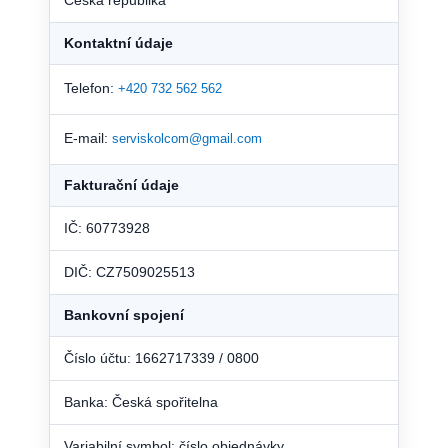
Česká republika
Kontaktní údaje
Telefon:
+420 732 562 562
E-mail:
serviskolcom@gmail.com
Fakturační údaje
IČ: 60773928
DIČ: CZ7509025513
Bankovní spojení
Číslo účtu: 1662717339 / 0800
Banka: Česká spořitelna
Variabilní symbol: číslo objednávky