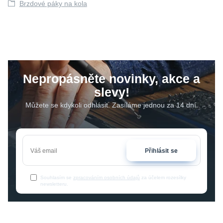
Brzdové páky na kola
Nepropásněte novinky, akce a
slevy!
Můžete se kdykoli odhlásit. Zasíláme jednou za 14 dní.
Přihlásit se
Souhlasím se
zpracováním osobních údajů
za účelem rozesílky
newsletteru.