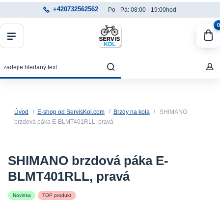
+420732562562
Po - Pá: 08:00 - 19:00hod
0
Úvod
E-shop od ServisKol.com
Brzdy na kola
SHIMANO
brzdová páka E-BLMT401RLL, pravá
SHIMANO brzdová páka E-
BLMT401RLL, pravá
Novinka
TOP produkt