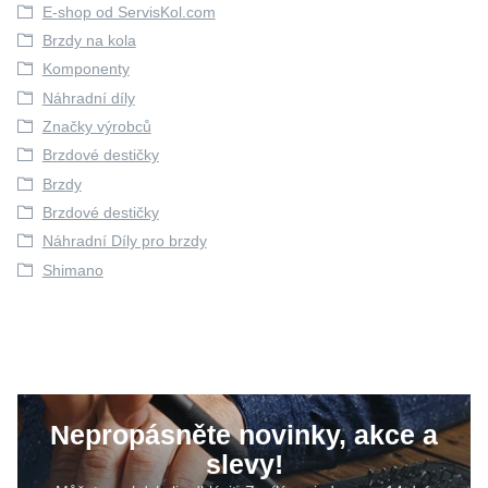
E-shop od ServisKol.com
Brzdy na kola
Komponenty
Náhradní díly
Značky výrobců
Brzdové destičky
Brzdy
Brzdové destičky
Náhradní Díly pro brzdy
Shimano
Nepropásněte novinky, akce a
slevy!