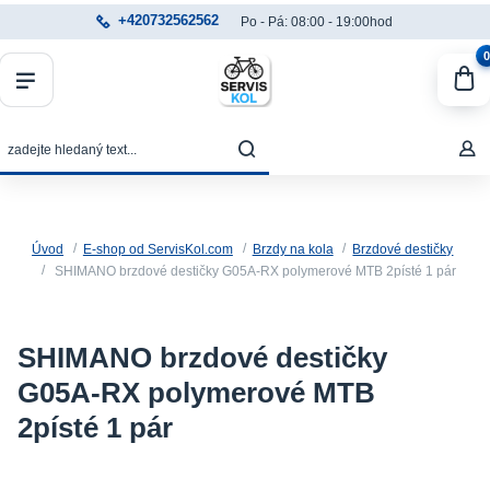
+420732562562
Po - Pá: 08:00 - 19:00hod
0
Úvod
E-shop od ServisKol.com
Brzdy na kola
Brzdové destičky
SHIMANO brzdové destičky G05A-RX polymerové MTB 2písté 1 pár
SHIMANO brzdové destičky
G05A-RX polymerové MTB
2písté 1 pár