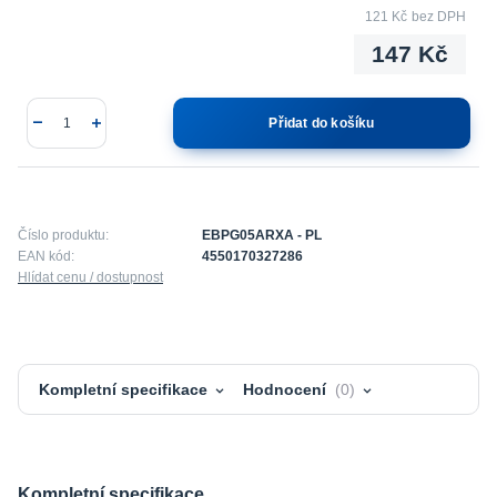
121 Kč
bez DPH
147 Kč
Přidat do košíku
Číslo produktu:
EBPG05ARXA - PL
EAN kód:
4550170327286
Hlídat cenu / dostupnost
Kompletní specifikace
Hodnocení
0
Kompletní specifikace