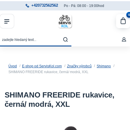
+420732562562
Po - Pá: 08:00 - 19:00hod
0
Úvod
E-shop od ServisKol.com
Značky výrobců
Shimano
SHIMANO FREERIDE rukavice, černá/ modrá, XXL
SHIMANO FREERIDE rukavice,
černá/ modrá, XXL