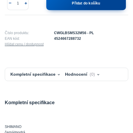
Přidat do košíku
Číslo produktu:
CWGLBSMS32M56 - PL
EAN kód:
4524667288732
Hlídat cenu / dostupnost
Kompletní specifikace
Hodnocení
0
Kompletní specifikace
SHIMANO
černá/modrá