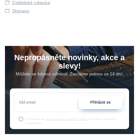
Cyklistické rukavice
Shimano
Nepropásněte novinky, akce a
slevy!
Můžete se kdykoli odhlásit. Zasíláme jednou za 14 dní.
Přihlásit se
Souhlasím se
zpracováním osobních údajů
za účelem rozesílky
newsletteru.