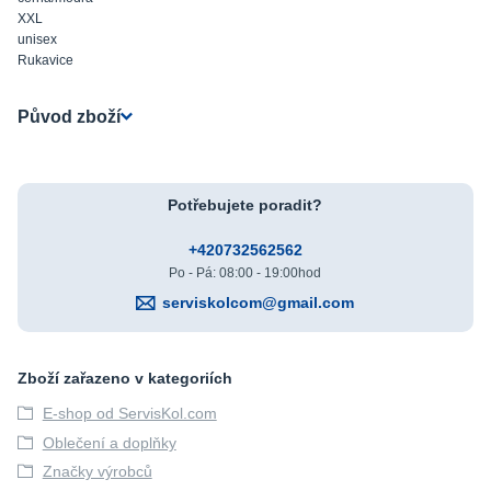
XXL
unisex
Rukavice
Původ zboží
Potřebujete poradit?
+420732562562
Po - Pá: 08:00 - 19:00hod
serviskolcom@gmail.com
Zboží zařazeno v kategoriích
E-shop od ServisKol.com
Oblečení a doplňky
Značky výrobců