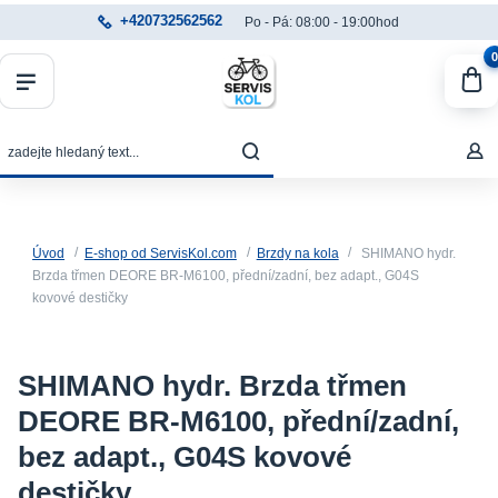
+420732562562
Po - Pá: 08:00 - 19:00hod
0
Úvod
E-shop od ServisKol.com
Brzdy na kola
SHIMANO hydr.
Brzda třmen DEORE BR-M6100, přední/zadní, bez adapt., G04S
kovové destičky
SHIMANO hydr. Brzda třmen
DEORE BR-M6100, přední/zadní,
bez adapt., G04S kovové
destičky