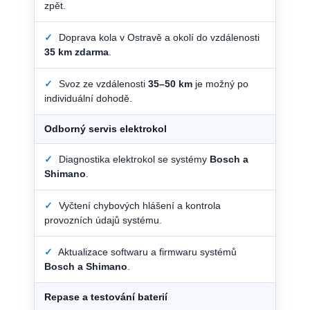
zpět.
✓
Doprava kola v Ostravě a okolí do vzdálenosti
35 km zdarma
.
✓
Svoz ze vzdálenosti
35–50 km
je možný po
individuální dohodě.
Odborný servis elektrokol
✓
Diagnostika elektrokol se systémy
Bosch a
Shimano
.
✓
Vyčtení chybových hlášení a kontrola
provozních údajů systému.
✓
Aktualizace softwaru a firmwaru systémů
Bosch a Shimano
.
Repase a testování baterií