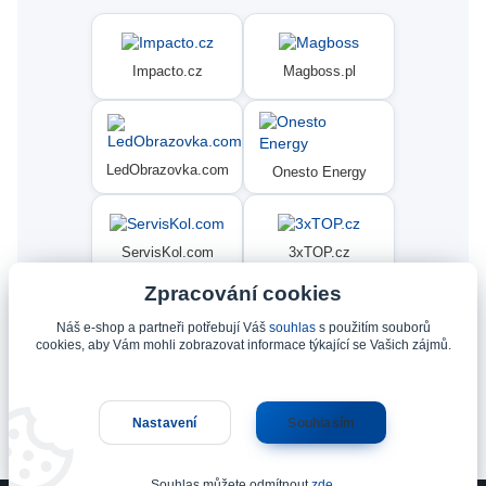
Impacto.cz
Magboss.pl
LedObrazovka.com
Onesto Energy
ServisKol.com
3xTOP.cz
Zpracování cookies
Náš e-shop a partneři potřebují Váš
souhlas
s použitím souborů
Condat
Ninex.cz
cookies, aby Vám mohli zobrazovat informace týkající se Vašich zájmů.
Nastavení
Souhlasím
Upravit sběr cookies.
Souhlas můžete odmítnout
zde
.