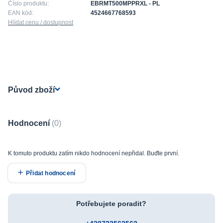
Číslo produktu:
EBRMT500MPPRXL - PL
EAN kód:
4524667768593
Hlídat cenu / dostupnost
Původ zboží
Hodnocení
0
K tomuto produktu zatím nikdo hodnocení nepřidal. Buďte první.
Přidat hodnocení
Potřebujete poradit?