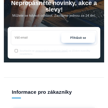
Nepropásněte novinky, akce a
slevy!
Můžete se kdykoli odhlásit. Zasíláme jednou za 14 dní.
Přihlásit se
Souhlasím se
zpracováním osobních údajů
za účelem rozesílky
newsletteru.
Informace pro zákazníky