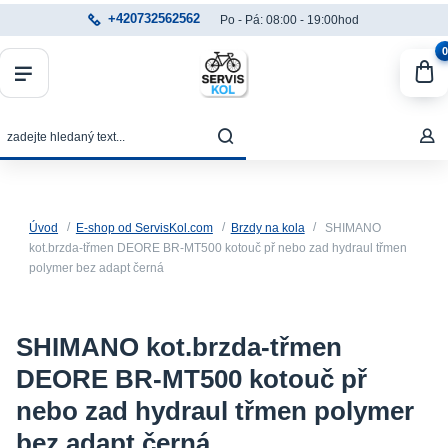
+420732562562
Po - Pá: 08:00 - 19:00hod
0
Úvod
E-shop od ServisKol.com
Brzdy na kola
SHIMANO
kot.brzda-třmen DEORE BR-MT500 kotouč př nebo zad hydraul třmen
polymer bez adapt černá
SHIMANO kot.brzda-třmen
DEORE BR-MT500 kotouč př
nebo zad hydraul třmen polymer
bez adapt černá