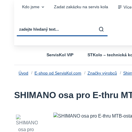
Kdo jsme
Zadat zakázku na servis kola
Více
ServisKol VIP
STKolo – technická ko
Úvod
E-shop od ServisKol.com
Značky výrobců
Shi
SHIMANO osa pro E-thru MT