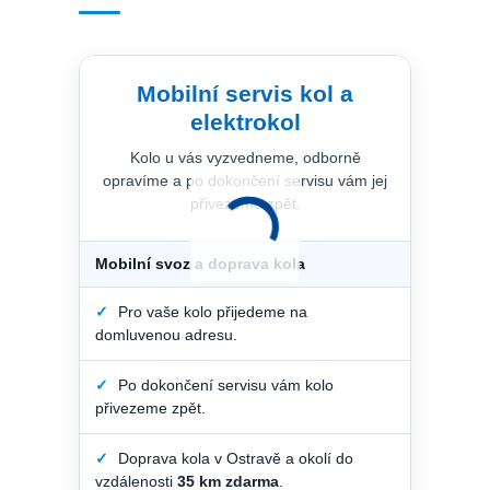
Mobilní servis kol a
elektrokol
Kolo u vás vyzvedneme, odborně
opravíme a po dokončení servisu vám jej
přivezeme zpět.
Mobilní svoz a doprava kola
✓
Pro vaše kolo přijedeme na
domluvenou adresu.
✓
Po dokončení servisu vám kolo
přivezeme zpět.
✓
Doprava kola v Ostravě a okolí do
vzdálenosti
35 km zdarma
.