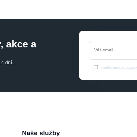
, akce a
4 dní.
Souhlasím se
zpracov
Naše služby