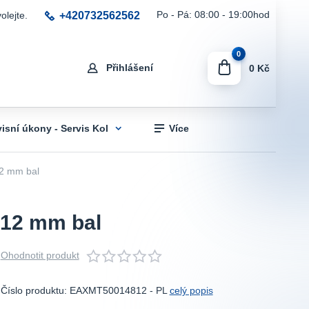
+420732562562
Po - Pá: 08:00 - 19:00hod
olejte.
0
Přihlášení
0 Kč
visní úkony - Servis Kol
Více
2 mm bal
x12 mm bal
Ohodnotit produkt
Číslo produktu: EAXMT50014812 - PL
celý popis