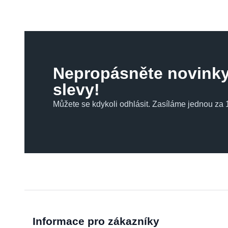
Nepropásněte novinky
slevy!
Můžete se kdykoli odhlásit. Zasíláme jednou za 1
Informace pro zákazníky