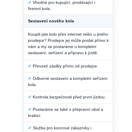
✓
Vhodné pro kupující, prodávající i
firemní kola.
Sestavení nového kola
Koupili jste kolo přes internet nebo u jiného
prodejce? Prodejce jej může poslat přímo k
nám a my se postaráme o kompletní
sestavení, seřízení a přípravu k jízdě.
✓
Převzetí zásilky přímo od prodejce.
✓
Odborné sestavení a kompletní seřízení
kola.
✓
Kontrola bezpečnosti před první jízdou.
✓
Postaráme se také o přepravní obal a
krabici.
✓
Služba pro koncové zákazníky i