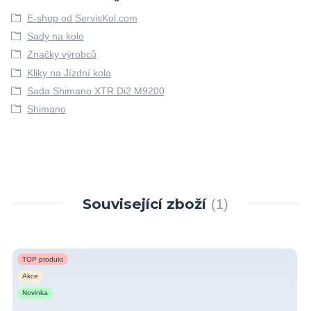
E-shop od ServisKol.com
Sady na kolo
Značky výrobců
Kliky na Jízdní kola
Sada Shimano XTR Di2 M9200
Shimano
Související zboží
1
TOP produkt
Akce
Novinka