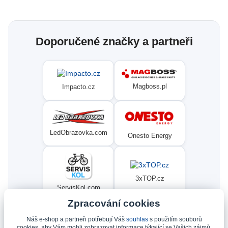
Doporučené značky a partneři
Magboss.pl
Impacto.cz
LedObrazovka.com
Onesto Energy
3xTOP.cz
ServisKol.com
Zpracování cookies
Náš e-shop a partneři potřebují Váš
souhlas
s použitím souborů
Condat
Ninex.cz
cookies, aby Vám mohli zobrazovat informace týkající se Vašich zájmů.