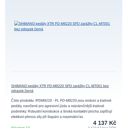
SHIMANO pedály XTR PD-M9220 SPD zarážky CL-MT001 bez
odrazek černá
Číslo produktu: IPDM9220 - PL PD-M9220 jsou enduro a trailové
pedály, navržené pro agresivní jízdu a nejnáročnější trailové
podmínky. Robustní konstrukce a široká kontaktní plocha zajišťují
efektivní přenos síly při šlapání a maximální ko
4 137 Kč
Skladem 10
3 419 Kč
bez DPH