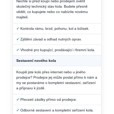
Nechte si před koupí nebo prodejem ověřit
skutečný technický stav kola. Budete přesně
vědět, co kupujete nebo co nabízíte novému
majiteli.
✓
Kontrola rámu, brzd, pohonu, kol a ložisek.
✓
Zjištění závad a odhad nutných oprav.
✓
Vhodné pro kupující, prodávající i firemní kola.
Sestavení nového kola
Koupili jste kolo přes internet nebo u jiného
prodejce? Prodejce jej může poslat přímo k nám a
my se postaráme o kompletní sestavení, seřízení
a přípravu k jízdě.
✓
Převzetí zásilky přímo od prodejce.
✓
Odborné sestavení a kompletní seřízení kola.