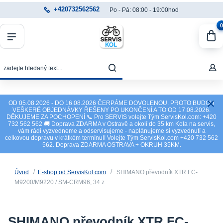
+420732562562
Po - Pá: 08:00 - 19:00hod
0
OD 05.08.2026 - DO 16.08.2026 ČERPÁME DOVOLENOU. PROTO BUDOU
VEŠKERÉ OBJEDNÁVKY ŘEŠENY PO UKONČENÍ A TO OD 17.08.2026.
DĚKUJEME ZA POCHOPENÍ 📞 Pro SERVIS volejte Tým ServisKol.com: +420
732 562 562 🚚 Doprava ZDARMA v Ostravě a okolí do 35 km Kola na servis,
vám rádi vyzvedneme a odservisujeme - naplánujeme si vyzvednutí a
celkovou dopravu v krátkém termínu!! Volejte Tým ServisKol.com +420 732 562
562. Doprava ZDARMA OSTRAVA + OKRUH 35KM.
Úvod
E-shop od ServisKol.com
SHIMANO převodník XTR FC-
M9200/M9220 / SM-CRM96, 34 z
SHIMANO převodník XTR FC-