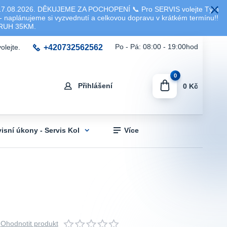
8.2026. DĚKUJEME ZA POCHOPENÍ 📞 Pro SERVIS volejte Tým
 naplánujeme si vyzvednutí a celkovou dopravu v krátkém termínu!!
KRUH 35KM.
+420732562562
Po - Pá: 08:00 - 19:00hod
olejte.
0
Přihlášení
0 Kč
visní úkony - Servis Kol
Více
Ohodnotit produkt