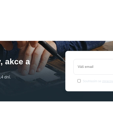
, akce a
4 dní.
Souhlasím se
zpracov