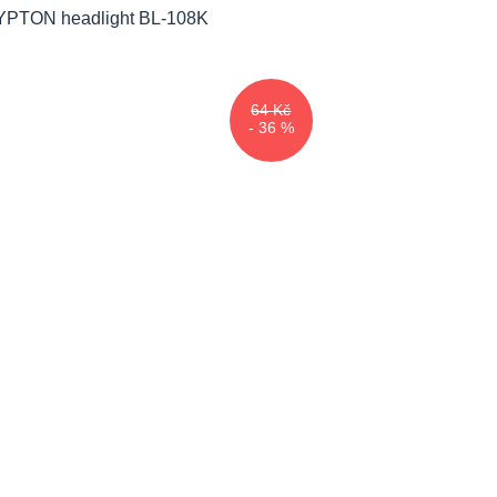
64 Kč
- 36 %