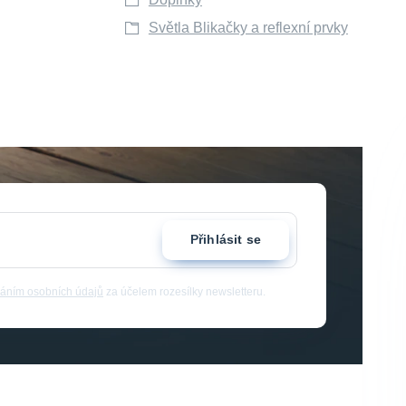
Světla Blikačky a reflexní prvky
Přihlásit se
áním osobních údajů
za účelem rozesílky newsletteru.