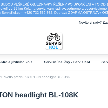
 BUDOU VEŠKERÉ OBJEDNÁVKY ŘEŠENY PO UKONČENÍ A TO OD 17.0
olí do 35 km Kola na servis, vám rádi vyzvedneme a odservisujeme -
ým ServisKol.com +420 732 562 562. Doprava ZDARMA OSTRAVA + O
Nevíte si rady? Zav
ntrola jízdního kola
Servisní balíčky - Servis Kol
Ser
 světlo přední KRYPTON headlight BL-108K
TON headlight BL-108K