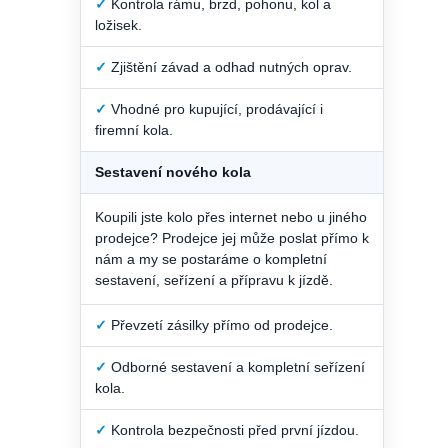
✓
Kontrola rámu, brzd, pohonu, kol a
ložisek.
✓
Zjištění závad a odhad nutných oprav.
✓
Vhodné pro kupující, prodávající i
firemní kola.
Sestavení nového kola
Koupili jste kolo přes internet nebo u jiného
prodejce? Prodejce jej může poslat přímo k
nám a my se postaráme o kompletní
sestavení, seřízení a přípravu k jízdě.
✓
Převzetí zásilky přímo od prodejce.
✓
Odborné sestavení a kompletní seřízení
kola.
✓
Kontrola bezpečnosti před první jízdou.