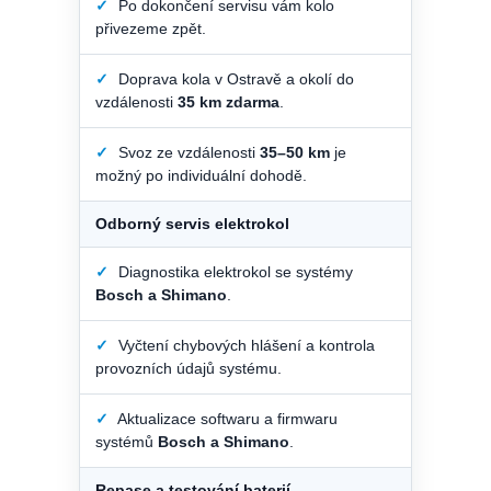
✓
Po dokončení servisu vám kolo
přivezeme zpět.
✓
Doprava kola v Ostravě a okolí do
vzdálenosti
35 km zdarma
.
✓
Svoz ze vzdálenosti
35–50 km
je
možný po individuální dohodě.
Odborný servis elektrokol
✓
Diagnostika elektrokol se systémy
Bosch a Shimano
.
✓
Vyčtení chybových hlášení a kontrola
provozních údajů systému.
✓
Aktualizace softwaru a firmwaru
systémů
Bosch a Shimano
.
Repase a testování baterií