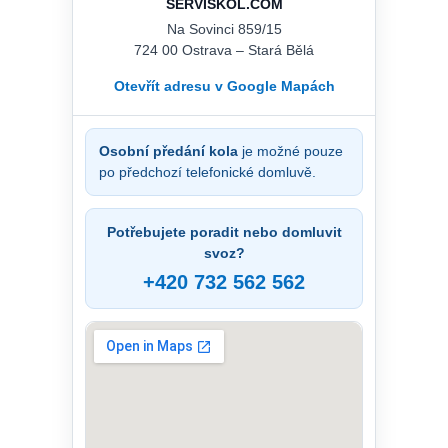
SERVISKOL.COM
Na Sovinci 859/15
724 00 Ostrava – Stará Bělá
Otevřít adresu v Google Mapách
Osobní předání kola
je možné pouze
po předchozí telefonické domluvě.
Potřebujete poradit nebo domluvit
svoz?
+420 732 562 562