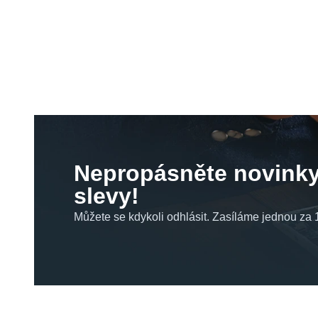
Nepropásněte novinky
slevy!
Můžete se kdykoli odhlásit. Zasíláme jednou za 1