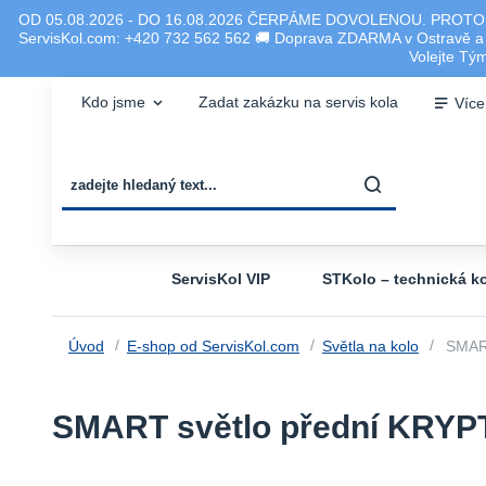
OD 05.08.2026 - DO 16.08.2026 ČERPÁME DOVOLENOU. PROTO
ServisKol.com: +420 732 562 562 🚚 Doprava ZDARMA v Ostravě a ok
Volejte T
Kdo jsme
Zadat zakázku na servis kola
Více
ServisKol VIP
STKolo – technická ko
Úvod
E-shop od ServisKol.com
Světla na kolo
SMART
SMART světlo přední KRYP