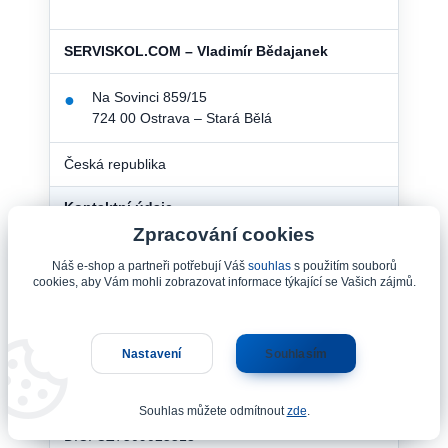
SERVISKOL.COM – Vladimír Bědajanek
Na Sovinci 859/15
●
724 00 Ostrava – Stará Bělá
Česká republika
Kontaktní údaje
Zpracování cookies
Telefon:
+420 732 562 562
Náš e-shop a partneři potřebují Váš
souhlas
s použitím souborů
cookies, aby Vám mohli zobrazovat informace týkající se Vašich zájmů.
E-mail:
serviskolcom@gmail.com
Fakturační údaje
Nastavení
Souhlasím
IČ: 60773928
Souhlas můžete odmítnout
zde
.
DIČ: CZ7509025513