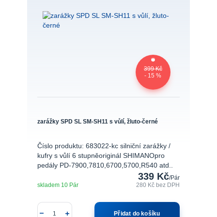
399 Kč
- 15 %
zarážky SPD SL SM-SH11 s vůlí, žluto-černé
Číslo produktu: 683022-kc silniční zarážky /
kufry s vůlí 6 stupněoriginál SHIMANOpro
pedály PD-7900,7810,6700,5700,R540 atd..
339 Kč
/
Pár
skladem 10 Pár
280 Kč
bez DPH
Přidat do košíku