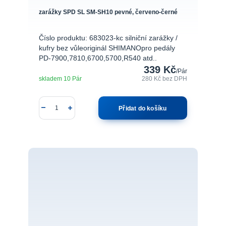
zarážky SPD SL SM-SH10 pevné, červeno-černé
Číslo produktu: 683023-kc silniční zarážky /
kufry bez vůleoriginál SHIMANOpro pedály
PD-7900,7810,6700,5700,R540 atd..
339 Kč
/
Pár
skladem 10 Pár
280 Kč
bez DPH
Přidat do košíku