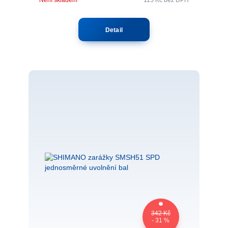
Detail
342 Kč
- 31 %