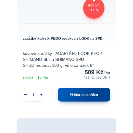
599 Kč
- 15 %
zarážky-kufry X-PEDO redukce z LOOK na SPD
kovové zarážky - ADAPTÉRz LOOK KEO /
SHIMANO SL na SHIMANO SPD
SH51hmotnost 100 g, vůle zarážek 6°
509 Kč
/
Pár
skladem 10 Pár
421 Kč
bez DPH
Přidat do košíku