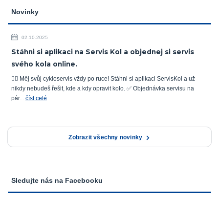
Novinky
02.10.2025
Stáhni si aplikaci na Servis Kol a objednej si servis
svého kola online.
🚴‍♂️ Měj svůj cykloservis vždy po ruce! Stáhni si aplikaci ServisKol a už
nikdy nebudeš řešit, kde a kdy opravit kolo. ✅ Objednávka servisu na
pár...
číst celé
Zobrazit všechny novinky
Sledujte nás na Facebooku