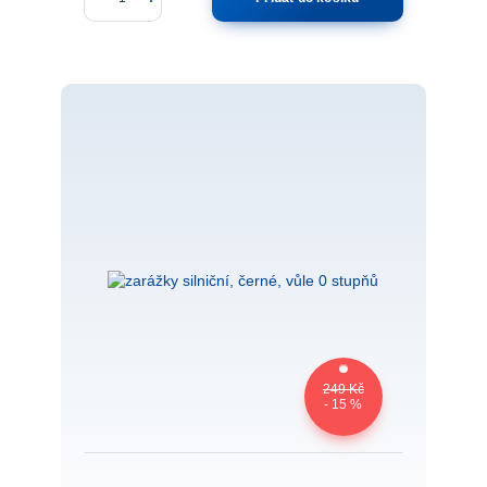
249 Kč
- 15 %