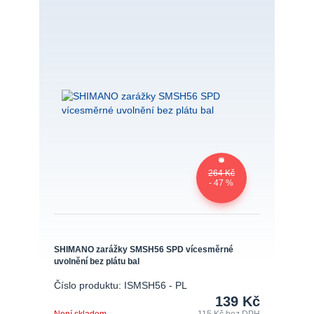
264 Kč
- 47 %
SHIMANO zarážky SMSH56 SPD vícesměrné
uvolnění bez plátu bal
Číslo produktu: ISMSH56 - PL
139 Kč
Není skladem
115 Kč
bez DPH