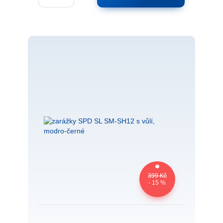
399 Kč
- 15 %