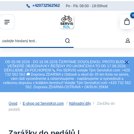
+420732562562
Po - Pá: 08:00 - 19:00hod
0
OD 05.08.2026 - DO 16.08.2026 ČERPÁME DOVOLENOU. PROTO BUDOU
VEŠKERÉ OBJEDNÁVKY ŘEŠENY PO UKONČENÍ A TO OD 17.08.2026.
DĚKUJEME ZA POCHOPENÍ 📞 Pro SERVIS volejte Tým ServisKol.com: +420
732 562 562 🚚 Doprava ZDARMA v Ostravě a okolí do 35 km Kola na servis,
vám rádi vyzvedneme a odservisujeme - naplánujeme si vyzvednutí a
celkovou dopravu v krátkém termínu!! Volejte Tým ServisKol.com +420 732 562
562. Doprava ZDARMA OSTRAVA + OKRUH 35KM.
Úvod
E-shop od ServisKol.com
Náhradní díly
Zarážky do
pedálů
Zarážky do pedálů |