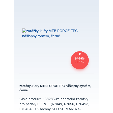
349 Kč
- 15 %
zarážky-kufry MTB FORCE FPC nášlapný systém,
černé
Číslo produktu: 68285-kc náhradní zarážky
pro pedály FORCE (67049, 67050, 670493,
670494...+ všechny SPD SHIMANO/X-