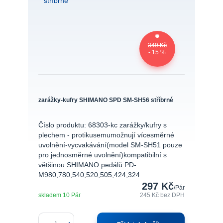
349 Kč
- 15 %
zarážky-kufry SHIMANO SPD SM-SH56 stříbrné
Číslo produktu: 68303-kc zarážky/kufry s
plechem - protikusemumožnují vícesměrné
uvolnění-vycvakávání(model SM-SH51 pouze
pro jednosměrné uvolnění)kompatibilní s
většinou SHIMANO pedálů:PD-
M980,780,540,520,505,424,324
297 Kč
/
Pár
skladem 10 Pár
245 Kč
bez DPH