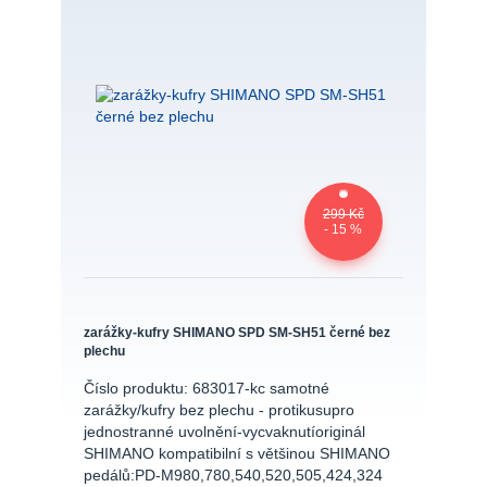
299 Kč
- 15 %
zarážky-kufry SHIMANO SPD SM-SH51 černé bez
plechu
Číslo produktu: 683017-kc samotné
zarážky/kufry bez plechu - protikusupro
jednostranné uvolnění-vycvaknutíoriginál
SHIMANO kompatibilní s většinou SHIMANO
pedálů:PD-M980,780,540,520,505,424,324