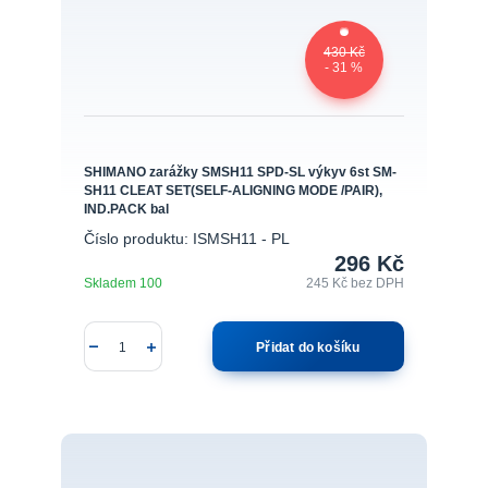
430 Kč
- 31 %
SHIMANO zarážky SMSH11 SPD-SL výkyv 6st SM-
SH11 CLEAT SET(SELF-ALIGNING MODE /PAIR),
IND.PACK bal
Číslo produktu: ISMSH11 - PL
296 Kč
Skladem 100
245 Kč
bez DPH
Přidat do košíku