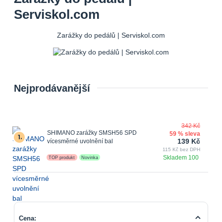
Serviskol.com
Zarážky do pedálů | Serviskol.com
Nejprodávanější
342 Kč
SHIMANO zarážky SMSH56 SPD
59 % sleva
1.
139 Kč
vícesměrné uvolnění bal
115 Kč bez DPH
Skladem 100
TOP produkt
Novinka
Cena: