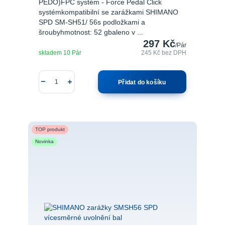
PÉDO)FPC systém - Force Pedal Click
systémkompatibilní se zarážkami SHIMANO
SPD SM-SH51/ 56s podložkami a
šroubyhmotnost: 52 gbaleno v ...
297 Kč
/
Pár
skladem 10 Pár
245 Kč
bez DPH
Přidat do košíku
TOP produkt
Novinka