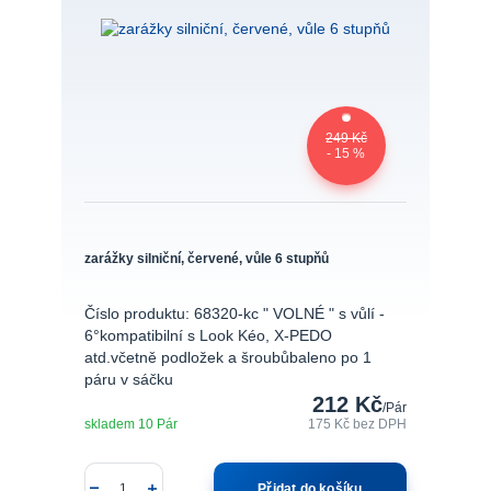
249 Kč
- 15 %
zarážky silniční, červené, vůle 6 stupňů
Číslo produktu: 68320-kc " VOLNÉ " s vůlí -
6°kompatibilní s Look Kéo, X-PEDO
atd.včetně podložek a šroubůbaleno po 1
páru v sáčku
212 Kč
/
Pár
skladem 10 Pár
175 Kč
bez DPH
Přidat do košíku