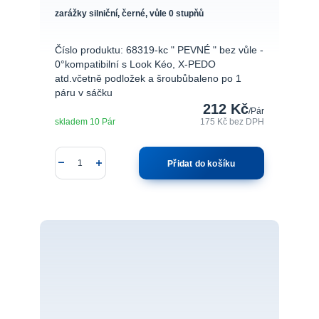
zarážky silniční, černé, vůle 0 stupňů
Číslo produktu: 68319-kc " PEVNÉ " bez vůle -
0°kompatibilní s Look Kéo, X-PEDO
atd.včetně podložek a šroubůbaleno po 1
páru v sáčku
212 Kč
/
Pár
skladem 10 Pár
175 Kč
bez DPH
Přidat do košíku