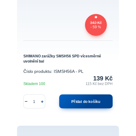
342 Kč
- 59 %
SHIMANO zarážky SMSH56 SPD vícesměrné
uvolnění bal
Číslo produktu: ISMSH56A - PL
139 Kč
Skladem 100
115 Kč
bez DPH
Přidat do košíku