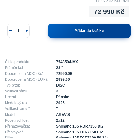
60 322 Kč
bez DPH
72 990 Kč
Přidat do košíku
Číslo produktu:
7548504-MX
Průměr kol:
28 "
Doporučená MOC (Kč):
72990.00
Doporučená MOC (EUR):
2899.00
Typ brzd:
DISC
Velikost rámu:
XL
Určení:
Pánské
Modelový rok:
2025
Velikost rámu ":
"
Model:
ARAVIS
Počet rychlostí:
2x12
Přehazovačka:
Shimano 105 RDR7150 Di2
Přesmykač:
Shimano 105 FDR7150 Di2
Kliky:
Shimano 105 FCR7100 50/34z