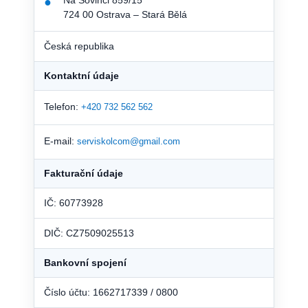
Na Sovinci 859/15
●
724 00 Ostrava – Stará Bělá
Česká republika
Kontaktní údaje
Telefon:
+420 732 562 562
E-mail:
serviskolcom@gmail.com
Fakturační údaje
IČ: 60773928
DIČ: CZ7509025513
Bankovní spojení
Číslo účtu: 1662717339 / 0800