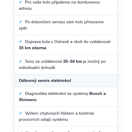
✓
Pro vaše kolo přijedeme na domluvenou
adresu.
✓
Po dokončení servisu vám kolo přivezeme
zpět.
✓
Doprava kola v Ostravě a okolí do vzdálenosti
35 km zdarma
.
✓
Svoz ze vzdálenosti
35–50 km
je možný po
individuální dohodě.
Odborný servis elektrokol
✓
Diagnostika elektrokol se systémy
Bosch a
Shimano
.
✓
Vyčtení chybových hlášení a kontrola
provozních údajů systému.