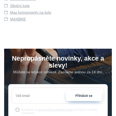
Silniční kola
Max komponenty na kolo
MAXBIKE
Nepropásněte novinky, akce a
slevy!
Můžete se kdykoli odhlásit. Zasíláme jednou za 14 dní.
Přihlásit se
Souhlasím se
zpracováním osobních údajů
za účelem rozesílky
newsletteru.