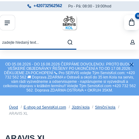
+420732562562
Po - Pá: 08:00 - 19:00hod
0
OD 05.08.2026 - DO 16.08.2026 ČERPÁME DOVOLENOU. PROTO BUDOU
VEŠKERÉ OBJEDNÁVKY ŘEŠENY PO UKONČENÍ A TO OD 17.08.2026.
DĚKUJEME ZA POCHOPENÍ 📞 Pro SERVIS volejte Tým ServisKol.com: +420
732 562 562 🚚 Doprava ZDARMA v Ostravě a okolí do 35 km Kola na servis,
vám rádi vyzvedneme a odservisujeme - naplánujeme si vyzvednutí a
celkovou dopravu v krátkém termínu!! Volejte Tým ServisKol.com +420 732 562
562. Doprava ZDARMA OSTRAVA + OKRUH 35KM.
Úvod
E-shop od ServisKol.com
Jízdní kola
Silniční kola
ARAVIS XL
ARAVIS XL