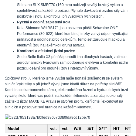
Shimano SLX SMRT70 (160 mm) nabízejí skvělý brzdný výkon a
spolehlivost za každého počasí. Plynulé dávkování brzdné síly vám
poskytne jistotu a kontrolu i při vysokých rychlostech.
Rychlá a odolná zapletená kola
Kola Shimano WHRS171 jsou osazena plášti Schwalbe ONE
Performance (30-622), které kombinují nízký valivý odpor, vynikající
přilnavost a odolnost proti defektům. Tento set zaručuje hladkou a
efektivní jízdu na jakémkoli druhu asfaltu.
Komfortní a efektivní jízdní pozice
Sedlo Selle Italia X3 přináší pohodlí i na dlouhých trasách, zatímco
aerodynamicky tvarovaný rám podporuje efektivní a komfortní jízdní
pozici, ideální pro dlouhé jízdy i intenzivní výkony.
Špičkový stroj, u kterého jsme využili naše bohaté zkušenosti se světem
silniční cyklistiky a při jehož vývoji jsme kladli důraz na potřeby silničářů.
Kombinace karbonového rámu, elektronického řazení a hydraulických brzd
vytvářejí kolo, které vás podrží na každém kilometru a zaručují dokonalý
zážitek z jízdy. MAXBIKE Aravis je stvořen pro ty, kteří chtějí excelovat na
silnicích a posouvat své hranice na každém kilometru.
Model
vel.
vel.
W/B
S/T
S/T°
H/T
H/T 