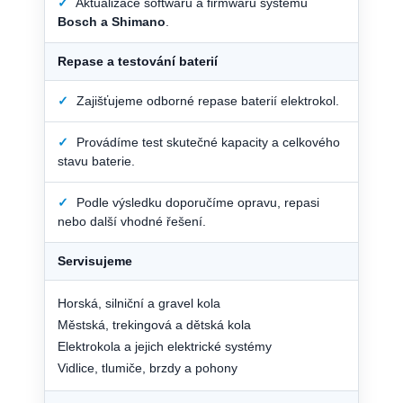
✓
Aktualizace softwaru a firmwaru systémů
Bosch a Shimano
.
Repase a testování baterií
✓
Zajišťujeme odborné repase baterií elektrokol.
✓
Provádíme test skutečné kapacity a celkového
stavu baterie.
✓
Podle výsledku doporučíme opravu, repasi
nebo další vhodné řešení.
Servisujeme
Horská, silniční a gravel kola
Městská, trekingová a dětská kola
Elektrokola a jejich elektrické systémy
Vidlice, tlumiče, brzdy a pohony