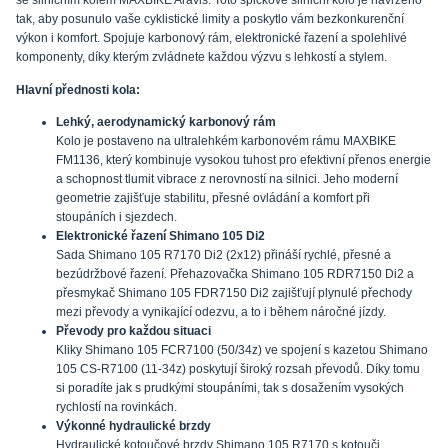
tak, aby posunulo vaše cyklistické limity a poskytlo vám bezkonkurenční
výkon i komfort. Spojuje karbonový rám, elektronické řazení a spolehlivé
komponenty, díky kterým zvládnete každou výzvu s lehkostí a stylem.
Hlavní přednosti kola:
Lehký, aerodynamický karbonový rám
Kolo je postaveno na ultralehkém karbonovém rámu MAXBIKE
FM1136, který kombinuje vysokou tuhost pro efektivní přenos energie
a schopnost tlumit vibrace z nerovností na silnici. Jeho moderní
geometrie zajišťuje stabilitu, přesné ovládání a komfort při
stoupáních i sjezdech.
Elektronické řazení Shimano 105 Di2
Sada Shimano 105 R7170 Di2 (2x12) přináší rychlé, přesné a
bezúdržbové řazení. Přehazovačka Shimano 105 RDR7150 Di2 a
přesmykač Shimano 105 FDR7150 Di2 zajišťují plynulé přechody
mezi převody a vynikající odezvu, a to i během náročné jízdy.
Převody pro každou situaci
Kliky Shimano 105 FCR7100 (50/34z) ve spojení s kazetou Shimano
105 CS-R7100 (11-34z) poskytují široký rozsah převodů. Díky tomu
si poradíte jak s prudkými stoupáními, tak s dosažením vysokých
rychlostí na rovinkách.
Výkonné hydraulické brzdy
Hydraulické kotoučové brzdy Shimano 105 R7170 s kotouči