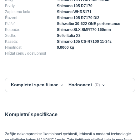
Brzdy:
Shimano 105 R7170
Zapletená kola:
Shimano WHRS171
Řazení:
Shimano 105 R7170 Di2
Pláště:
Schwalbe 30-622 ONE performance
Kotouče:
Shimano SLX SMRT70 160mm
Sedlo:
Selle Italia X3
Kazeta:
Shimano 105 CS-R7100 11-34z
Hmotnost:
0.0000 kg
Hlídat cenu / dostupnost
Kompletní specifikace
Hodnocení
0
Kompletní specifikace
Zažijte nekompromisní kombinaci rychlosti, lehkosti a moderní technologie
se silničním kolem MAXBIKE Aravis. Toto špičkové silniční kolo je navrženo