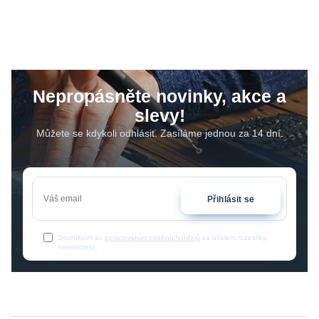
Nepropásněte novinky, akce a
slevy!
Můžete se kdykoli odhlásit. Zasíláme jednou za 14 dní.
Přihlásit se
Souhlasím se
zpracováním osobních údajů
za účelem rozesílky
newsletteru.