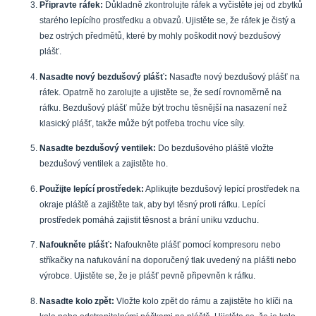
Připravte ráfek:
Důkladně zkontrolujte ráfek a vyčistěte jej od zbytků
starého lepícího prostředku a obvazů. Ujistěte se, že ráfek je čistý a
bez ostrých předmětů, které by mohly poškodit nový bezdušový
plášť.
Nasadte nový bezdušový plášť:
Nasaďte nový bezdušový plášť na
ráfek. Opatrně ho zarolujte a ujistěte se, že sedí rovnoměrně na
ráfku. Bezdušový plášť může být trochu těsnější na nasazení než
klasický plášť, takže může být potřeba trochu více síly.
Nasadte bezdušový ventilek:
Do bezdušového pláště vložte
bezdušový ventilek a zajistěte ho.
Použijte lepící prostředek:
Aplikujte bezdušový lepící prostředek na
okraje pláště a zajištěte tak, aby byl těsný proti ráfku. Lepící
prostředek pomáhá zajistit těsnost a brání uniku vzduchu.
Nafoukněte plášť:
Nafoukněte plášť pomocí kompresoru nebo
stříkačky na nafukování na doporučený tlak uvedený na plášti nebo
výrobce. Ujistěte se, že je plášť pevně připevněn k ráfku.
Nasadte kolo zpět:
Vložte kolo zpět do rámu a zajistěte ho klíči na