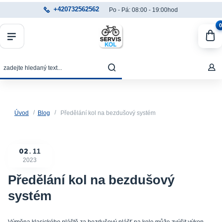
+420732562562
Po - Pá: 08:00 - 19:00hod
0
Úvod
Blog
Předělání kol na bezdušový systém
02
11
2023
Předělání kol na bezdušový
systém
Výměna klasického pláště za bezdušový plášť na kole může zvýšit výkon,