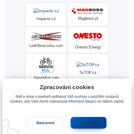
Magboss.pl
Impacto.cz
LedObrazovka.com
Onesto Energy
3xTOP.cz
ServisKol.com
Zpracování cookies
Náš e-shop a partneři potřebují Váš
souhlas
s použitím souborů
Condat
Ninex.cz
cookies, aby Vám mohli zobrazovat informace týkající se Vašich zájmů.
Nastavení
Souhlasím
Upravit sběr cookies.