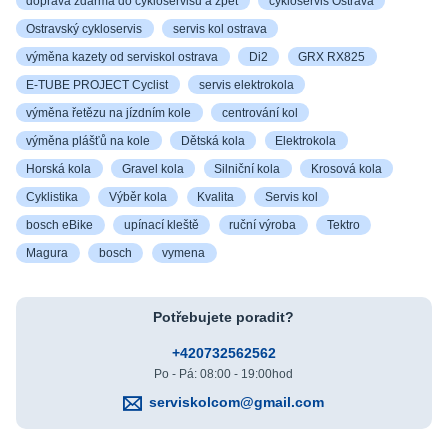
doprava zdarma do cykloservisu a zpět
cykloservis Ostrava
Ostravský cykloservis
servis kol ostrava
výměna kazety od serviskol ostrava
Di2
GRX RX825
E-TUBE PROJECT Cyclist
servis elektrokola
výměna řetězu na jízdním kole
centrování kol
výměna plášťů na kole
Dětská kola
Elektrokola
Horská kola
Gravel kola
Silniční kola
Krosová kola
Cyklistika
Výběr kola
Kvalita
Servis kol
bosch eBike
upínací kleště
ruční výroba
Tektro
Magura
bosch
vymena
Potřebujete poradit?
+420732562562
Po - Pá: 08:00 - 19:00hod
serviskolcom@gmail.com