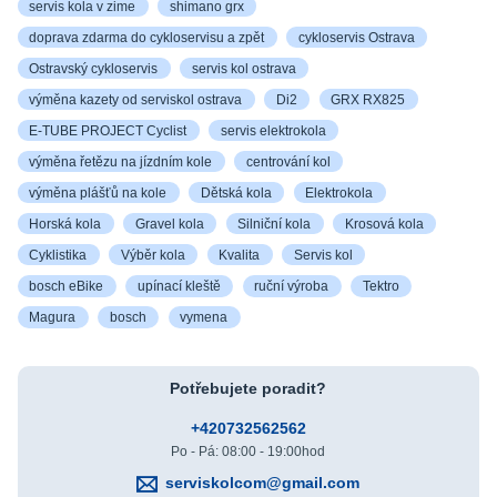
servis kola v zime
shimano grx
doprava zdarma do cykloservisu a zpět
cykloservis Ostrava
Ostravský cykloservis
servis kol ostrava
výměna kazety od serviskol ostrava
Di2
GRX RX825
E-TUBE PROJECT Cyclist
servis elektrokola
výměna řetězu na jízdním kole
centrování kol
výměna plášťů na kole
Dětská kola
Elektrokola
Horská kola
Gravel kola
Silniční kola
Krosová kola
Cyklistika
Výběr kola
Kvalita
Servis kol
bosch eBike
upínací kleště
ruční výroba
Tektro
Magura
bosch
vymena
Potřebujete poradit?
+420732562562
Po - Pá: 08:00 - 19:00hod
serviskolcom@gmail.com