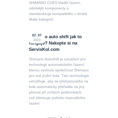
SHIMANO CUES hladší řazení,
odolnější komponenty a
standardizuje kompatibilitu v široké
škále kategorií.
02
07
Shimano auto shift jak to
2023
funguje? Nakupte si na
ServisKol.com
Shimano Autoshift je označení pro
technologii automatického řazení,
kterou vyvinula společnost Shimano
pro své jízdní kola. Tato technologie
umožňuje, aby se přehazovačka na
kole automaticky přeřadila na jiný
převod při určitých podmínkách,
což eliminuje potřebu manuálního
řazení.