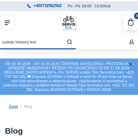
+420732562562
Po - Pá: 08:00 - 19:00hod
0
OD 05.08.2026 - DO 16.08.2026 ČERPÁME DOVOLENOU. PROTO BUDOU
VEŠKERÉ OBJEDNÁVKY ŘEŠENY PO UKONČENÍ A TO OD 17.08.2026.
DĚKUJEME ZA POCHOPENÍ 📞 Pro SERVIS volejte Tým ServisKol.com: +420
732 562 562 🚚 Doprava ZDARMA v Ostravě a okolí do 35 km Kola na servis,
vám rádi vyzvedneme a odservisujeme - naplánujeme si vyzvednutí a
celkovou dopravu v krátkém termínu!! Volejte Tým ServisKol.com +420 732 562
562. Doprava ZDARMA OSTRAVA + OKRUH 35KM.
Úvod
Blog
Blog