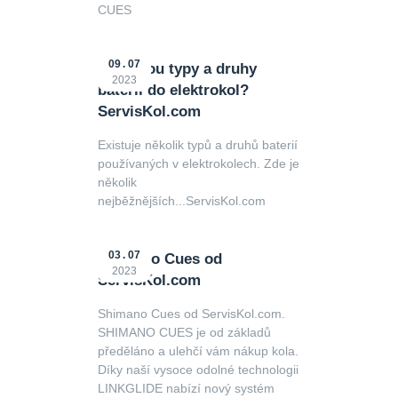
CUES
09
07
Jake jsou typy a druhy
2023
baterií do elektrokol?
ServisKol.com
Existuje několik typů a druhů baterií
používaných v elektrokolech. Zde je
několik
nejběžnějších...ServisKol.com
03
07
Shimano Cues od
2023
ServisKol.com
Shimano Cues od ServisKol.com.
SHIMANO CUES je od základů
předěláno a ulehčí vám nákup kola.
Díky naší vysoce odolné technologii
LINKGLIDE nabízí nový systém