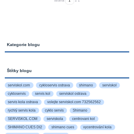
strana
z 1
Kategorie blogu
Štítky blogu
serviskol.com
cykloservis ostrava
shimano
serviskol
cykloservis
servis kol
serviskol ostrava
servis kola ostrava
volejte serviskol.com 732562562
rychlý servis kola
cyklo servis
Shimano
SERVISKOL.COM
serviskola
centrovani kol
SHIMANO CUES DI2
shimano cues
vycentrování kola