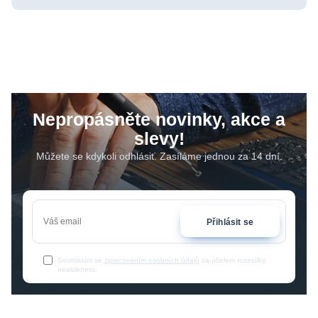
Nepropásněte novinky, akce a
slevy!
Můžete se kdykoli odhlásit. Zasíláme jednou za 14 dní.
Přihlásit se
Souhlasím se
zpracováním osobních údajů
za účelem rozesílky
newsletteru.