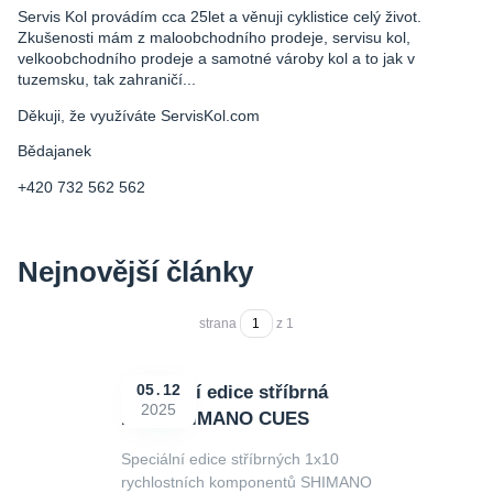
Servis Kol provádím cca 25let a věnuji cyklistice celý život.
Zkušenosti mám z maloobchodního prodeje, servisu kol,
velkoobchodního prodeje a samotné vároby kol a to jak v
tuzemsku, tak zahraničí...
Děkuji, že využíváte ServisKol.com
Bědajanek
+420 732 562 562
Nejnovější články
strana
z 1
Speciální edice stříbrná
05
12
2025
1x10 SHIMANO CUES
Speciální edice stříbrných 1x10
rychlostních komponentů SHIMANO