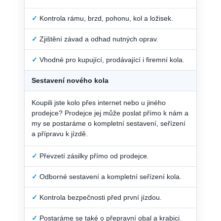
✓
Kontrola rámu, brzd, pohonu, kol a ložisek.
✓
Zjištění závad a odhad nutných oprav.
✓
Vhodné pro kupující, prodávající i firemní kola.
Sestavení nového kola
Koupili jste kolo přes internet nebo u jiného
prodejce? Prodejce jej může poslat přímo k nám a
my se postaráme o kompletní sestavení, seřízení
a přípravu k jízdě.
✓
Převzetí zásilky přímo od prodejce.
✓
Odborné sestavení a kompletní seřízení kola.
✓
Kontrola bezpečnosti před první jízdou.
✓
Postaráme se také o přepravní obal a krabici.