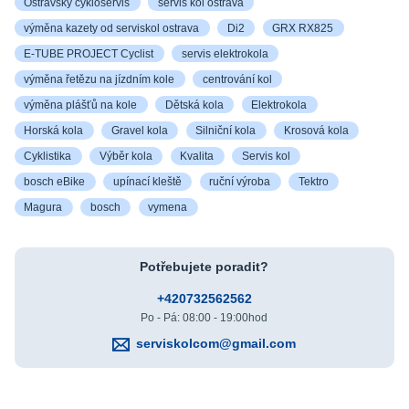
Ostravský cykloservis
servis kol ostrava
výměna kazety od serviskol ostrava
Di2
GRX RX825
E-TUBE PROJECT Cyclist
servis elektrokola
výměna řetězu na jízdním kole
centrování kol
výměna plášťů na kole
Dětská kola
Elektrokola
Horská kola
Gravel kola
Silniční kola
Krosová kola
Cyklistika
Výběr kola
Kvalita
Servis kol
bosch eBike
upínací kleště
ruční výroba
Tektro
Magura
bosch
vymena
Potřebujete poradit?
+420732562562
Po - Pá: 08:00 - 19:00hod
serviskolcom@gmail.com