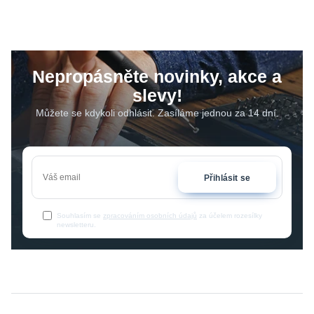
Nepropásněte novinky, akce a
slevy!
Můžete se kdykoli odhlásit. Zasíláme jednou za 14 dní.
Přihlásit se
Souhlasím se
zpracováním osobních údajů
za účelem rozesílky
newsletteru.