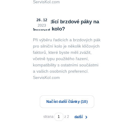
ServisKol.com
26
12
Jaké řadící brzdové páky na
2023
silniční kolo?
Při výběru řadicích a brzdových pák
pro silniční kolo je několik klíčových
faktorů, které byste měli zvážit,
včetně typu použitého řazení,
kompatibility s ostatními součástmi
a vašich osobních preferencí.
ServisKol.com
Načíst další články (10)
strana
z 2
další