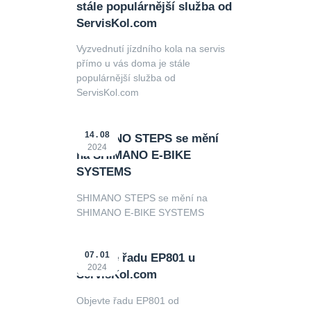
stále populárnější služba od
ServisKol.com
Vyzvednutí jízdního kola na servis
přímo u vás doma je stále
populárnější služba od
ServisKol.com
14
08
SHIMANO STEPS se mění
2024
na SHIMANO E-BIKE
SYSTEMS
SHIMANO STEPS se mění na
SHIMANO E-BIKE SYSTEMS
07
01
Objevte řadu EP801 u
2024
ServisKol.com
Objevte řadu EP801 od