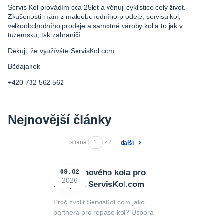
Servis Kol provádím cca 25let a věnuji cyklistice celý život.
Zkušenosti mám z maloobchodního prodeje, servisu kol,
velkoobchodního prodeje a samotné vároby kol a to jak v
tuzemsku, tak zahraničí...
Děkuji, že využíváte ServisKol.com
Bědajanek
+420 732 562 562
Nejnovější články
strana
z 2
další
Repase nového kola pro
09
02
2026
firmy od ServisKol.com
Proč zvolit ServisKol.com jako
partnera pro repase kol? Úspora