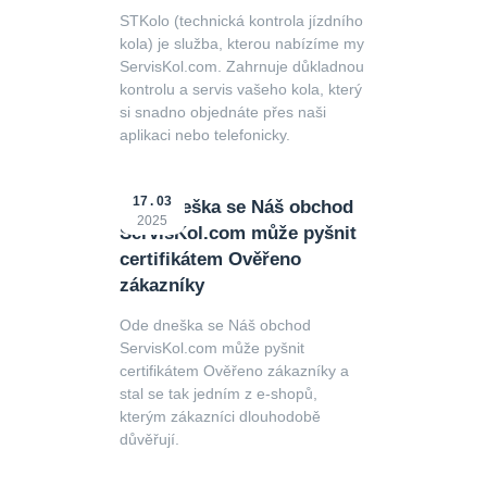
STKolo (technická kontrola jízdního
kola) je služba, kterou nabízíme my
ServisKol.com. Zahrnuje důkladnou
kontrolu a servis vašeho kola, který
si snadno objednáte přes naši
aplikaci nebo telefonicky.
17
03
Ode dneška se Náš obchod
2025
ServisKol.com může pyšnit
certifikátem Ověřeno
zákazníky
Ode dneška se Náš obchod
ServisKol.com může pyšnit
certifikátem Ověřeno zákazníky a
stal se tak jedním z e-shopů,
kterým zákazníci dlouhodobě
důvěřují.