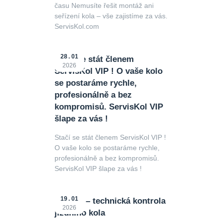
času Nemusíte řešit montáž ani
seřízení kola – vše zajistíme za vás.
ServisKol.com
28
01
Stačí se stát členem
2026
ServisKol VIP ! O vaše kolo
se postaráme rychle,
profesionálně a bez
kompromisů. ServisKol VIP
šlape za vás !
Stačí se stát členem ServisKol VIP !
O vaše kolo se postaráme rychle,
profesionálně a bez kompromisů.
ServisKol VIP šlape za vás !
19
01
STKolo – technická kontrola
2026
jízdního kola