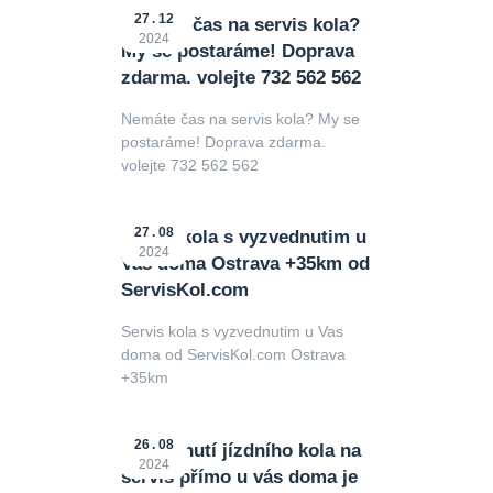
27
12
Nemáte čas na servis kola?
2024
My se postaráme! Doprava
zdarma. volejte 732 562 562
Nemáte čas na servis kola? My se
postaráme! Doprava zdarma.
volejte 732 562 562
27
08
Servis kola s vyzvednutim u
2024
Vas doma Ostrava +35km od
ServisKol.com
Servis kola s vyzvednutim u Vas
doma od ServisKol.com Ostrava
+35km
26
08
Vyzvednutí jízdního kola na
2024
servis přímo u vás doma je