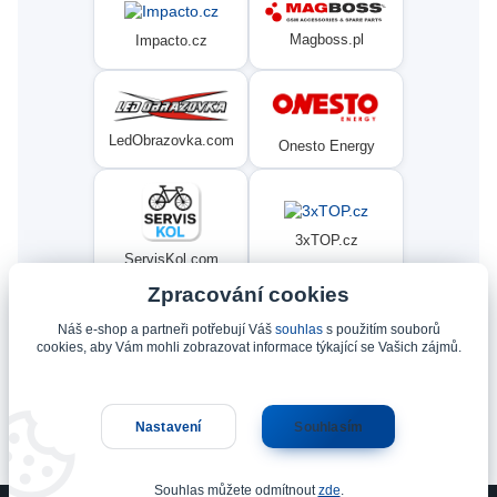
Magboss.pl
Impacto.cz
LedObrazovka.com
Onesto Energy
3xTOP.cz
ServisKol.com
Zpracování cookies
Náš e-shop a partneři potřebují Váš
souhlas
s použitím souborů
Condat
Ninex.cz
cookies, aby Vám mohli zobrazovat informace týkající se Vašich zájmů.
Nastavení
Souhlasím
Upravit sběr cookies.
Souhlas můžete odmítnout
zde
.