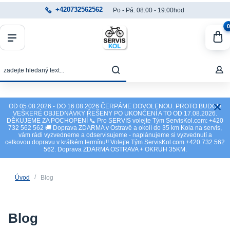
+420732562562
Po - Pá: 08:00 - 19:00hod
0
OD 05.08.2026 - DO 16.08.2026 ČERPÁME DOVOLENOU. PROTO BUDOU
VEŠKERÉ OBJEDNÁVKY ŘEŠENY PO UKONČENÍ A TO OD 17.08.2026.
DĚKUJEME ZA POCHOPENÍ 📞 Pro SERVIS volejte Tým ServisKol.com: +420
732 562 562 🚚 Doprava ZDARMA v Ostravě a okolí do 35 km Kola na servis,
vám rádi vyzvedneme a odservisujeme - naplánujeme si vyzvednutí a
celkovou dopravu v krátkém termínu!! Volejte Tým ServisKol.com +420 732 562
562. Doprava ZDARMA OSTRAVA + OKRUH 35KM.
Úvod
Blog
Blog