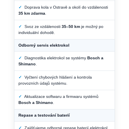
✓
Doprava kola v Ostravě a okolí do vzdálenosti
35 km zdarma
.
✓
Svoz ze vzdálenosti
35–50 km
je možný po
individuální dohodě.
Odborný servis elektrokol
✓
Diagnostika elektrokol se systémy
Bosch a
Shimano
.
✓
Vyčtení chybových hlášení a kontrola
provozních údajů systému.
✓
Aktualizace softwaru a firmwaru systémů
Bosch a Shimano
.
Repase a testování baterií
✓
Zajišťujeme odborné repase baterií elektrokol.