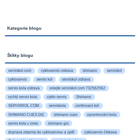
Kategorie blogu
Štítky blogu
serviskol.com
cykloservis ostrava
shimano
serviskol
cykloservis
servis kol
serviskol ostrava
servis kola ostrava
volejte serviskol.com 732562562
rychlý servis kola
cyklo servis
Shimano
SERVISKOL.COM
serviskola
centrovani kol
SHIMANO CUES DI2
shimano cues
vycentrování kola
servis kola v zime
shimano grx
doprava zdarma do cykloservisu a zpět
cykloservis Ostrava