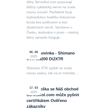
dílny ServisKol.com posouvají
běžný cyklistický servis na zcela
novou úroveň. Perfektně fixují
hydraulickou hadičku kotoučové
brzdy bez poškození a bez
zbytečných nervů. Vyrobeno v
Česku, testováno v praxi – nástroj,
který opravdu funguje.
06
06
Horká novinka - Shimano
2025
XTR M9200 Di2XTR
Shimano XTR vyjíždí se zcela
novou sadou, tak na to mrkněte....
17
03
Ode dneška se Náš obchod
2025
ServisKol.com může pyšnit
certifikátem Ověřeno
zákazníky