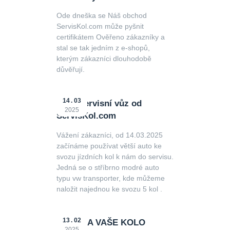
Ode dneška se Náš obchod
ServisKol.com může pyšnit
certifikátem Ověřeno zákazníky a
stal se tak jedním z e-shopů,
kterým zákazníci dlouhodobě
důvěřují.
14
03
Nový servisní vůz od
2025
ServisKol.com
Vážení zákazníci, od 14.03.2025
začínáme používat větší auto ke
svozu jízdních kol k nám do servisu.
Jedná se o stříbrno modré auto
typu vw transporter, kde můžeme
naložit najednou ke svozu 5 kol .
13
02
ZDARMA VAŠE KOLO
2025