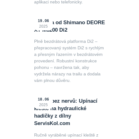
aplikaci nebo telefonicky.
19
06
Novinka od Shimano DEORE
2025
XT M8200 Di2
Plně bezdrátová platforma Di2 –
přepracovaný systém Di2 s rychlým
a přesným řazením v bezdrátovém
provedení. Robustní konstrukce
pohonu – navržena tak, aby
vydržela nárazy na trailu a dodala
vám plnou důvěru.
18
06
Servis bez nervů: Upínací
2025
kleště na hydraulické
hadičky z dílny
ServisKol.com
Ručně vyráběné upínací kleště z