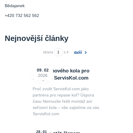
Bědajanek
+420 732 562 562
Nejnovější články
strana
z 4
další
Repase nového kola pro
09
02
2026
firmy od ServisKol.com
Proč zvolit ServisKol.com jako
partnera pro repase kol? Úspora
času Nemusíte řešit montáž ani
seřízení kola – vše zajistíme za vás.
ServisKol.com
28
01