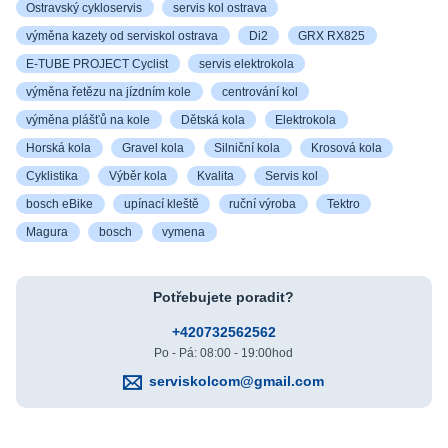
Ostravský cykloservis
servis kol ostrava
výměna kazety od serviskol ostrava
Di2
GRX RX825
E-TUBE PROJECT Cyclist
servis elektrokola
výměna řetězu na jízdním kole
centrování kol
výměna plášťů na kole
Dětská kola
Elektrokola
Horská kola
Gravel kola
Silniční kola
Krosová kola
Cyklistika
Výběr kola
Kvalita
Servis kol
bosch eBike
upínací kleště
ruční výroba
Tektro
Magura
bosch
vymena
Potřebujete poradit?
+420732562562
Po - Pá: 08:00 - 19:00hod
serviskolcom@gmail.com