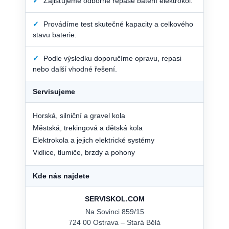
✓
Zajišťujeme odborné repase baterií elektrokol.
✓
Provádíme test skutečné kapacity a celkového
stavu baterie.
✓
Podle výsledku doporučíme opravu, repasi
nebo další vhodné řešení.
Servisujeme
Horská, silniční a gravel kola
Městská, trekingová a dětská kola
Elektrokola a jejich elektrické systémy
Vidlice, tlumiče, brzdy a pohony
Kde nás najdete
SERVISKOL.COM
Na Sovinci 859/15
724 00 Ostrava – Stará Bělá