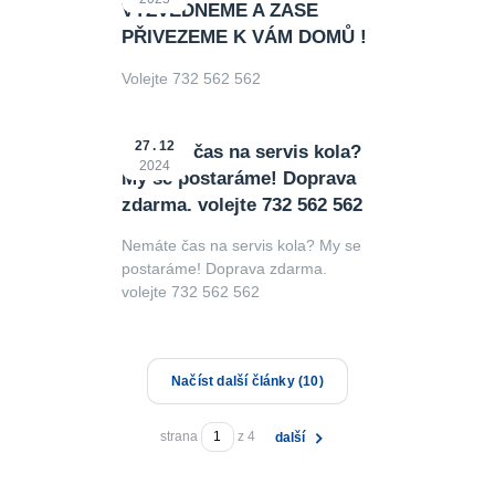
VYZVEDNEME A ZASE
PŘIVEZEME K VÁM DOMŮ !
Volejte 732 562 562
27
12
Nemáte čas na servis kola?
2024
My se postaráme! Doprava
zdarma. volejte 732 562 562
Nemáte čas na servis kola? My se
postaráme! Doprava zdarma.
volejte 732 562 562
Načíst další články (10)
strana
z 4
další