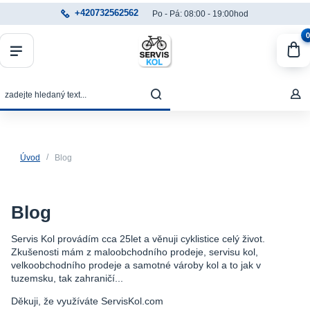
+420732562562
Po - Pá: 08:00 - 19:00hod
0
Úvod
Blog
Blog
Servis Kol provádím cca 25let a věnuji cyklistice celý život.
Zkušenosti mám z maloobchodního prodeje, servisu kol,
velkoobchodního prodeje a samotné vároby kol a to jak v
tuzemsku, tak zahraničí...
Děkuji, že využíváte ServisKol.com