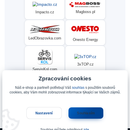
Magboss.pl
Impacto.cz
LedObrazovka.com
Onesto Energy
3xTOP.cz
ServisKol.com
Zpracování cookies
Náš e-shop a partneři potřebují Váš
souhlas
s použitím souborů
Condat
Ninex.cz
cookies, aby Vám mohli zobrazovat informace týkající se Vašich zájmů.
Nastavení
Souhlasím
Upravit sběr cookies.
Souhlas můžete odmítnout
zde
.