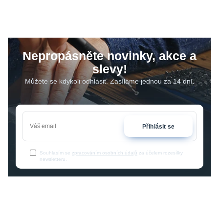
Nepropásněte novinky, akce a
slevy!
Můžete se kdykoli odhlásit. Zasíláme jednou za 14 dní.
Přihlásit se
Souhlasím se
zpracováním osobních údajů
za účelem rozesílky
newsletteru.