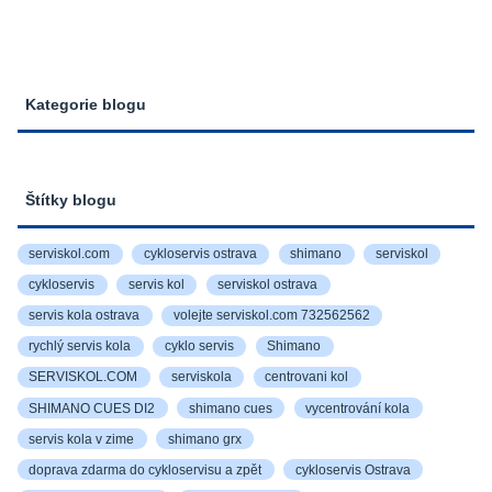
Kategorie blogu
Štítky blogu
serviskol.com
cykloservis ostrava
shimano
serviskol
cykloservis
servis kol
serviskol ostrava
servis kola ostrava
volejte serviskol.com 732562562
rychlý servis kola
cyklo servis
Shimano
SERVISKOL.COM
serviskola
centrovani kol
SHIMANO CUES DI2
shimano cues
vycentrování kola
servis kola v zime
shimano grx
doprava zdarma do cykloservisu a zpět
cykloservis Ostrava