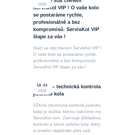
Stačí se stát členem
2026
ServisKol VIP ! O vaše kolo
se postaráme rychle,
profesionálně a bez
kompromisů. ServisKol VIP
šlape za vás !
Stačí se stát členem ServisKol VIP !
O vaše kolo se postaráme rychle,
profesionálně a bez kompromisů.
ServisKol VIP šlape za vás !
19
01
STKolo – technická kontrola
2026
jízdního kola
STKolo (technická kontrola jízdního
kola) je služba, kterou nabízíme my
ServisKol.com. Zahrnuje důkladnou
kontrolu a servis vašeho kola, který
si snadno objednáte přes naši