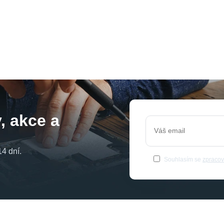
, akce a
4 dní.
Souhlasím se
zpracov