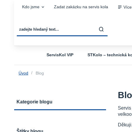
Kdo jsme
Zadat zakázku na servis kola
Více
ServisKol VIP
STKolo – technická ko
Úvod
Blog
Bl
Kategorie blogu
Servis
velkoo
Děkuji
Štítky blogu