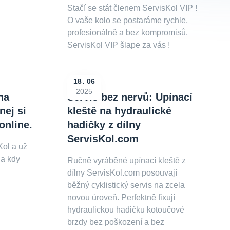
Stačí se stát členem ServisKol VIP !
O vaše kolo se postaráme rychle,
profesionálně a bez kompromisů.
ServisKol VIP šlape za vás !
18
06
2025
na
Servis bez nervů: Upínací
nej si
kleště na hydraulické
online.
hadičky z dílny
ServisKol.com
Kol a už
 a kdy
Ručně vyráběné upínací kleště z
dílny ServisKol.com posouvají
běžný cyklistický servis na zcela
novou úroveň. Perfektně fixují
hydraulickou hadičku kotoučové
brzdy bez poškození a bez