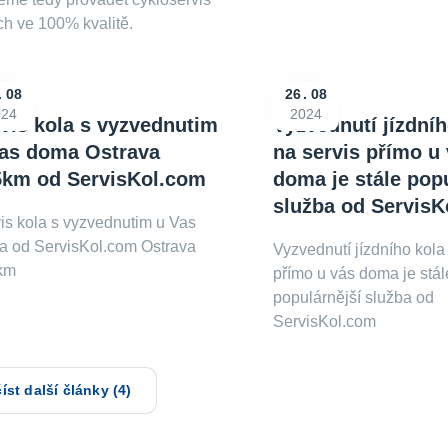
h ve 100% kvalitě.
08
26
08
024
2024
vis kola s vyzvednutim
Vyzvednutí jízdníh
as doma Ostrava
na servis přímo u
5km od ServisKol.com
doma je stále pop
služba od Servis
is kola s vyzvednutim u Vas
 od ServisKol.com Ostrava
Vyzvednutí jízdního kola
km
přímo u vás doma je stál
populárnější služba od
ServisKol.com
íst další články (4)