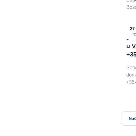
Bosc
27
2
Ser
u V
+3
Serv
doma
+35
Nač