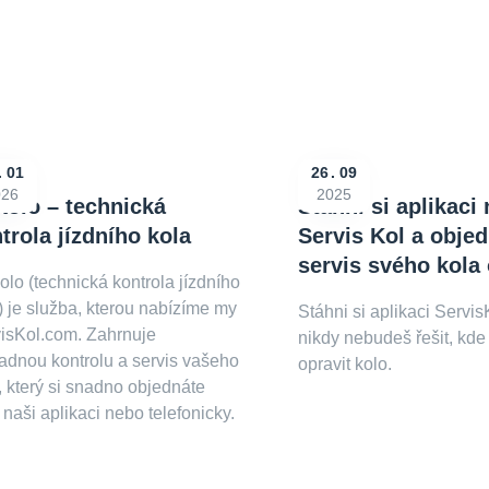
01
26
09
026
2025
olo – technická
Stáhni si aplikaci 
trola jízdního kola
Servis Kol a objed
servis svého kola 
lo (technická kontrola jízdního
) je služba, kterou nabízíme my
Stáhni si aplikaci Servis
isKol.com. Zahrnuje
nikdy nebudeš řešit, kde
adnou kontrolu a servis vašeho
opravit kolo.
, který si snadno objednáte
 naši aplikaci nebo telefonicky.