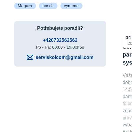
Magura
bosch
vymena
Potřebujete poradit?
14
+420732562562
2
Ser
Po - Pá: 08:00 - 19:00hod
par
serviskolcom@gmail.com
sys
Váže
dob
14.5
part
to p
zna
prov
vyb
Bude