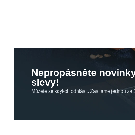
Nepropásněte novinky
slevy!
Můžete se kdykoli odhlásit. Zasíláme jednou za 1