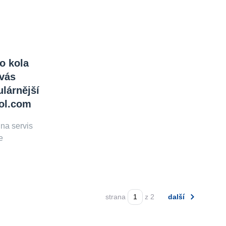
o kola
 vás
ulárnější
Kol.com
 na servis
e
strana
z 2
další