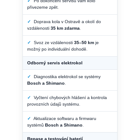
✓
Po dokončení servisu vám kolo
přivezeme zpět.
✓
Doprava kola v Ostravě a okolí do
vzdálenosti
35 km zdarma
.
✓
Svoz ze vzdálenosti
35–50 km
je
možný po individuální dohodě.
Odborný servis elektrokol
✓
Diagnostika elektrokol se systémy
Bosch a Shimano
.
✓
Vyčtení chybových hlášení a kontrola
provozních údajů systému.
✓
Aktualizace softwaru a firmwaru
systémů
Bosch a Shimano
.
Repase a testování baterií