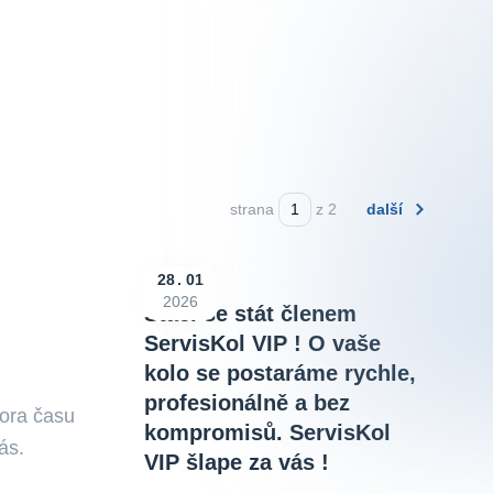
strana
z 2
další
28
01
2026
Stačí se stát členem
ServisKol VIP ! O vaše
kolo se postaráme rychle,
profesionálně a bez
pora času
kompromisů. ServisKol
ás.
VIP šlape za vás !