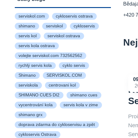
Bědaj
+420 
serviskol.com
cykloservis ostrava
shimano
serviskol
cykloservis
servis kol
serviskol ostrava
Nej
servis kola ostrava
volejte serviskol.com 732562562
rychlý servis kola
cyklo servis
Shimano
SERVISKOL.COM
0
serviskola
centrovani kol
2
Re
SHIMANO CUES DI2
shimano cues
S
vycentrování kola
servis kola v zime
shimano grx
Pro
Nemu
doprava zdarma do cykloservisu a zpět
Ser
cykloservis Ostrava