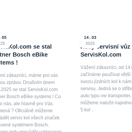
05
14
03
025
2025
visKol.com se stal
Nový servisní vůz
tner Bosch eBike
ServisKol.com
tems !
Vážení zákazníci, od 14
začínáme používat větší
ní zákazníci, máme pro vás
svozu jízdních kol k nám
rou zprávu: Dnašním dnem
servisu. Jedná se o stří
.2025 se stal ServisKol.com
auto typu vw transporter,
ner Bosch eBike systems ! Co
můžeme naložit najedno
ro nás, ale hlavně pro Vás
5 kol .
mená ? Oficiálně můžeme
ádět servis kol všech značek
avené systémem Bosch.
me tedy provádět cykloservis