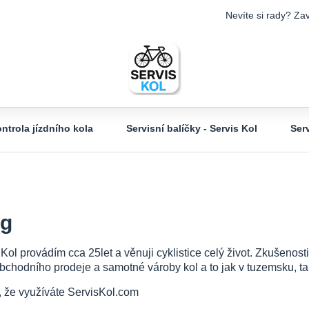
Nevíte si rady? Zav
ntrola jízdního kola
Servisní balíčky - Servis Kol
Ser
og
 Kol provádím cca 25let a věnuji cyklistice celý život. Zkušeno
bchodního prodeje a samotné vároby kol a to jak v tuzemsku, tak
, že využíváte ServisKol.com