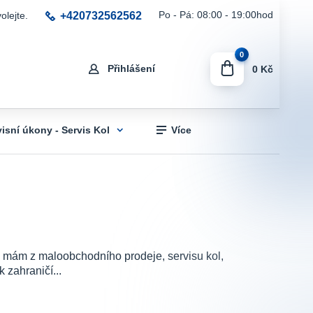
+420732562562
Po - Pá: 08:00 - 19:00hod
olejte.
0
Přihlášení
0 Kč
visní úkony - Servis Kol
Více
sti mám z maloobchodního prodeje, servisu kol,
 zahraničí...