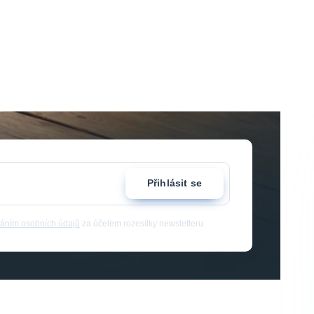
Přihlásit se
áním osobních údajů
za účelem rozesílky newsletteru.