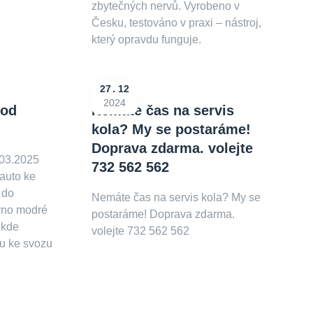
zbytečných nervů. Vyrobeno v
Česku, testováno v praxi – nástroj,
který opravdu funguje.
27
12
2024
 od
Nemáte čas na servis
kola? My se postaráme!
Doprava zdarma. volejte
.03.2025
732 562 562
 auto ke
 do
Nemáte čas na servis kola? My se
brno modré
postaráme! Doprava zdarma.
 kde
volejte 732 562 562
u ke svozu