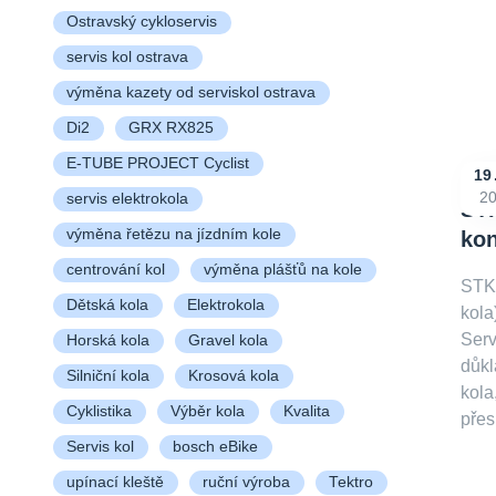
Ostravský cykloservis
servis kol ostrava
výměna kazety od serviskol ostrava
Di2
GRX RX825
E-TUBE PROJECT Cyclist
19
2
servis elektrokola
STK
výměna řetězu na jízdním kole
kon
centrování kol
výměna plášťů na kole
STKo
Dětská kola
Elektrokola
kola
Serv
Horská kola
Gravel kola
důkl
Silniční kola
Krosová kola
kola
Cyklistika
Výběr kola
Kvalita
přes
Servis kol
bosch eBike
upínací kleště
ruční výroba
Tektro