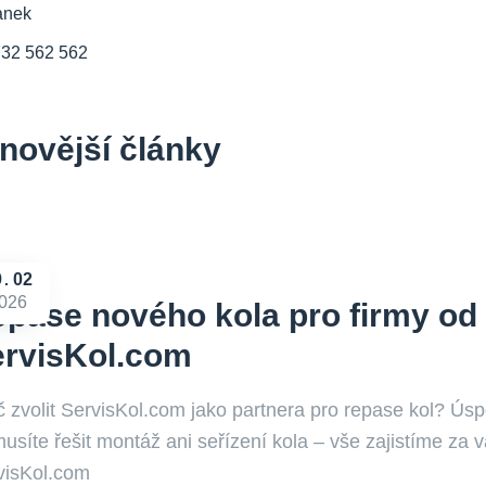
anek
732 562 562
novější články
9
02
026
pase nového kola pro firmy od
ervisKol.com
č zvolit ServisKol.com jako partnera pro repase kol? Ús
síte řešit montáž ani seřízení kola – vše zajistíme za v
visKol.com