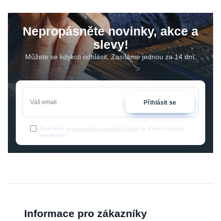
Nepropásněte novinky, akce a
slevy!
Můžete se kdykoli odhlásit. Zasíláme jednou za 14 dní.
Přihlásit se
Souhlasím se
zpracováním osobních údajů
za účelem rozesílky
newsletteru.
Informace pro zákazníky