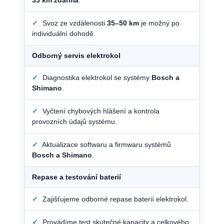
✓
Svoz ze vzdálenosti
35–50 km
je možný po
individuální dohodě.
Odborný servis elektrokol
✓
Diagnostika elektrokol se systémy
Bosch a
Shimano
.
✓
Vyčtení chybových hlášení a kontrola
provozních údajů systému.
✓
Aktualizace softwaru a firmwaru systémů
Bosch a Shimano
.
Repase a testování baterií
✓
Zajišťujeme odborné repase baterií elektrokol.
✓
Provádíme test skutečné kapacity a celkového