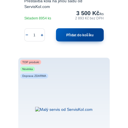
Přestavba kola na jinou sadu od
ServisKol.com
3 500 Kč
/
ks
Skladem 8954 ks
2 893 Kč
bez DPH
Přidat do košíku
TOP produkt
Novinka
Doprava ZDARMA