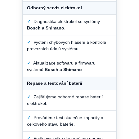
Odborný servis elektrokol
✓
Diagnostika elektrokol se systémy
Bosch a Shimano
.
✓
Vyčtení chybových hlášení a kontrola
provozních údajů systému.
✓
Aktualizace softwaru a firmwaru
systémů
Bosch a Shimano
.
Repase a testování baterií
✓
Zajišťujeme odborné repase baterií
elektrokol.
✓
Provádíme test skutečné kapacity a
celkového stavu baterie.
✓
Podle výsledku doporučíme opravu,