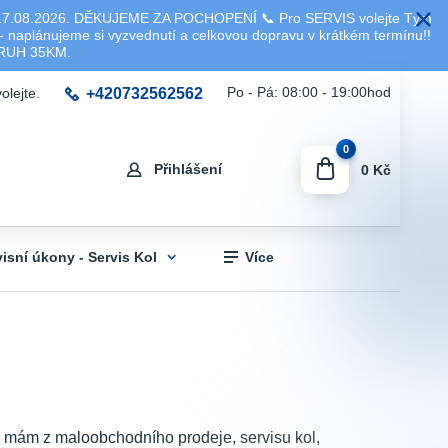
8.2026. DĚKUJEME ZA POCHOPENÍ 📞 Pro SERVIS volejte Tým
 naplánujeme si vyzvednutí a celkovou dopravu v krátkém termínu!!
KRUH 35KM.
+420732562562
Po - Pá: 08:00 - 19:00hod
olejte.
0
Přihlášení
0 Kč
visní úkony - Servis Kol
Více
sti mám z maloobchodního prodeje, servisu kol,