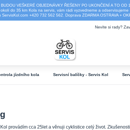
 BUDOU VEŠKERÉ OBJEDNÁVKY ŘEŠENY PO UKONČENÍ A TO OD 17.0
olí do 35 km Kola na servis, vám rádi vyzvedneme a odservisujeme -
ým ServisKol.com +420 732 562 562. Doprava ZDARMA OSTRAVA + O
Nevíte si rady? Zav
ntrola jízdního kola
Servisní balíčky - Servis Kol
Ser
og
 Kol provádím cca 25let a věnuji cyklistice celý život. Zkušeno