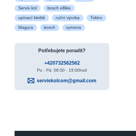
Servis kol
bosch eBike
upínací kleště
ruční výroba
Tektro
Magura
bosch
vymena
Potřebujete poradit?
+420732562562
Po - Pá: 08:00 - 19:00hod
serviskolcom@gmail.com