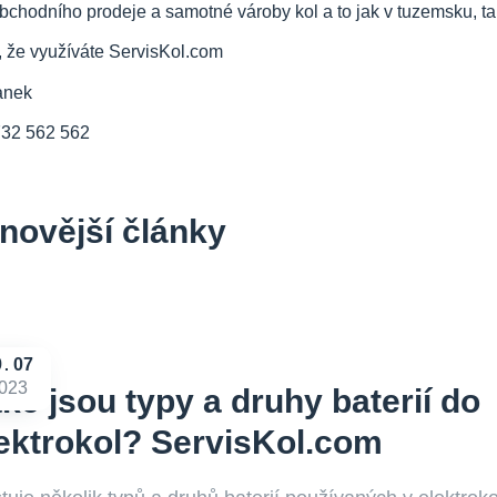
bchodního prodeje a samotné vároby kol a to jak v tuzemsku, tak
, že využíváte ServisKol.com
anek
732 562 562
novější články
9
07
023
ke jsou typy a druhy baterií do
ektrokol? ServisKol.com