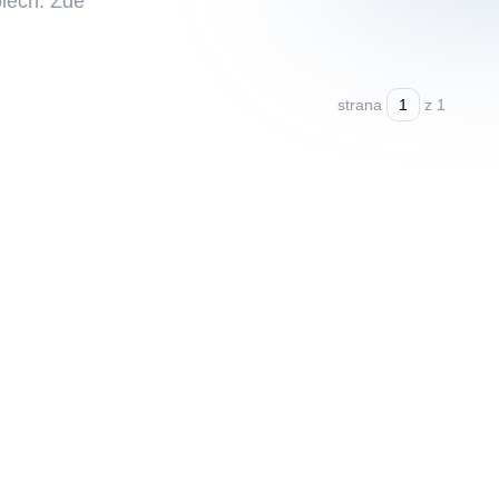
olech. Zde
strana
z 1