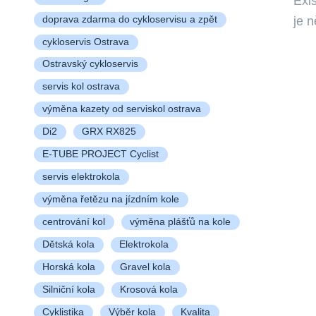
Exis
je n
doprava zdarma do cykloservisu a zpět
cykloservis Ostrava
Ostravský cykloservis
servis kol ostrava
výměna kazety od serviskol ostrava
Di2
GRX RX825
E-TUBE PROJECT Cyclist
servis elektrokola
výměna řetězu na jízdním kole
centrování kol
výměna plášťů na kole
Dětská kola
Elektrokola
Horská kola
Gravel kola
Silniční kola
Krosová kola
Cyklistika
Výběr kola
Kvalita