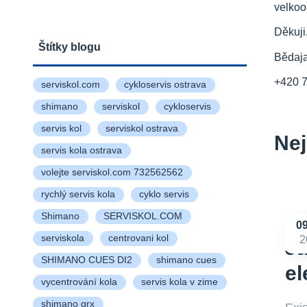
velkoo
Děkuji
Štítky blogu
Bědaj
+420 
serviskol.com
cykloservis ostrava
shimano
serviskol
cykloservis
servis kol
serviskol ostrava
Nej
servis kola ostrava
volejte serviskol.com 732562562
rychlý servis kola
cyklo servis
Shimano
SERVISKOL.COM
0
serviskola
centrovani kol
2
Ja
SHIMANO CUES DI2
shimano cues
el
vycentrování kola
servis kola v zime
shimano grx