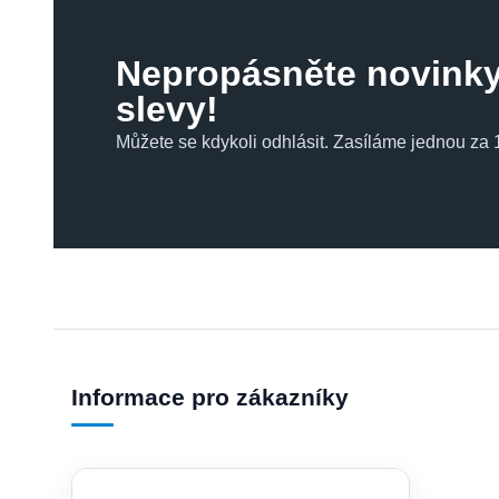
Nepropásněte novinky
slevy!
Můžete se kdykoli odhlásit. Zasíláme jednou za 1
Informace pro zákazníky