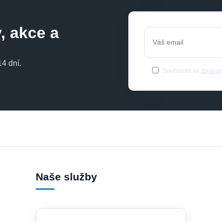
, akce a
4 dní.
Souhlasím se
zpracov
Naše služby