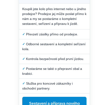
Koupili jste kolo přes internet nebo u jiného
prodejce? Prodejce jej může poslat přímo k
nám a my se postaráme o kompletní
sestavení, seřízení a přípravu k jízdě.
✓
Převzetí zásilky přímo od prodejce.
✓
Odborné sestavení a kompletní seřízení
kola.
✓
Kontrola bezpečnosti před první jízdou.
✓
Postaráme se také o přepravní obal a
krabici.
✓
Služba pro koncové zákazníky i
obchodní partnery.
Sestavení a příprava nového