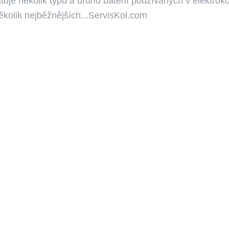
tuje několik typů a druhů baterií používaných v elektrok
ěkolik nejběžnějších...ServisKol.com