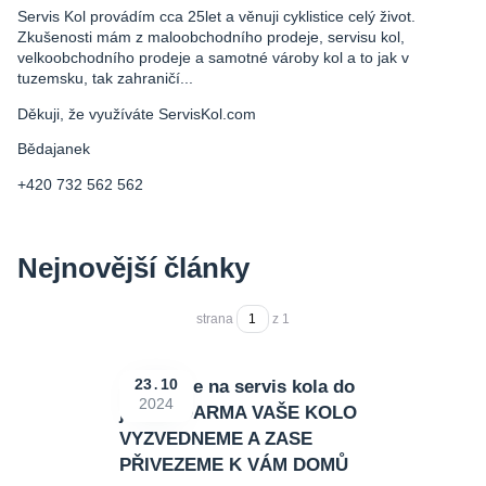
Servis Kol provádím cca 25let a věnuji cyklistice celý život.
Zkušenosti mám z maloobchodního prodeje, servisu kol,
velkoobchodního prodeje a samotné vároby kol a to jak v
tuzemsku, tak zahraničí...
Děkuji, že využíváte ServisKol.com
Bědajanek
+420 732 562 562
Nejnovější články
strana
z 1
Nečekejte na servis kola do
23
10
2024
jara ! ZDARMA VAŠE KOLO
VYZVEDNEME A ZASE
PŘIVEZEME K VÁM DOMŮ