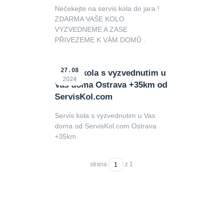
Nečekejte na servis kola do jara !
ZDARMA VAŠE KOLO
VYZVEDNEME A ZASE
PŘIVEZEME K VÁM DOMŮ .
27
08
Servis kola s vyzvednutim u
2024
Vas doma Ostrava +35km od
ServisKol.com
Servis kola s vyzvednutim u Vas
doma od ServisKol.com Ostrava
+35km
strana
z 1