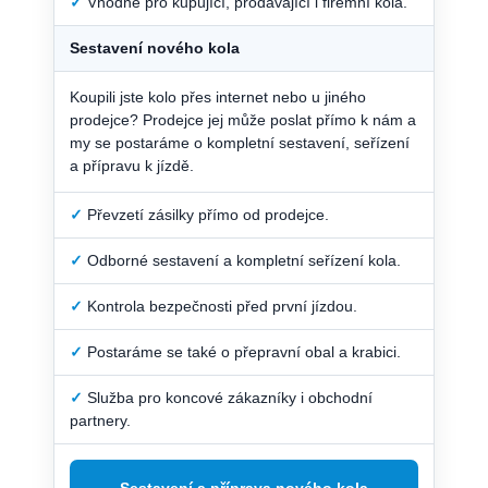
✓
Vhodné pro kupující, prodávající i firemní kola.
Sestavení nového kola
Koupili jste kolo přes internet nebo u jiného
prodejce? Prodejce jej může poslat přímo k nám a
my se postaráme o kompletní sestavení, seřízení
a přípravu k jízdě.
✓
Převzetí zásilky přímo od prodejce.
✓
Odborné sestavení a kompletní seřízení kola.
✓
Kontrola bezpečnosti před první jízdou.
✓
Postaráme se také o přepravní obal a krabici.
✓
Služba pro koncové zákazníky i obchodní
partnery.