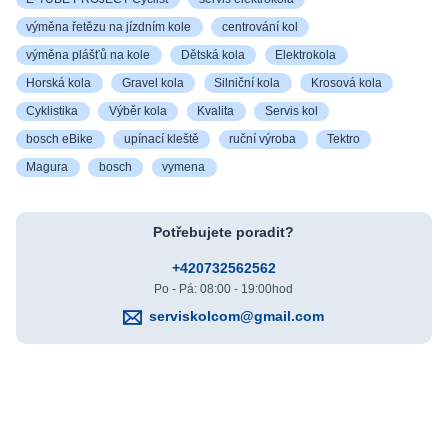
výměna řetězu na jízdním kole
centrování kol
výměna plášťů na kole
Dětská kola
Elektrokola
Horská kola
Gravel kola
Silniční kola
Krosová kola
Cyklistika
Výběr kola
Kvalita
Servis kol
bosch eBike
upínací kleště
ruční výroba
Tektro
Magura
bosch
vymena
Potřebujete poradit?
+420732562562
Po - Pá: 08:00 - 19:00hod
serviskolcom@gmail.com