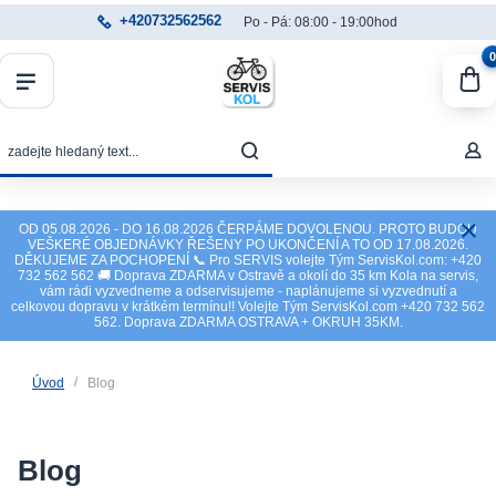
+420732562562
Po - Pá: 08:00 - 19:00hod
0
OD 05.08.2026 - DO 16.08.2026 ČERPÁME DOVOLENOU. PROTO BUDOU
VEŠKERÉ OBJEDNÁVKY ŘEŠENY PO UKONČENÍ A TO OD 17.08.2026.
DĚKUJEME ZA POCHOPENÍ 📞 Pro SERVIS volejte Tým ServisKol.com: +420
732 562 562 🚚 Doprava ZDARMA v Ostravě a okolí do 35 km Kola na servis,
vám rádi vyzvedneme a odservisujeme - naplánujeme si vyzvednutí a
celkovou dopravu v krátkém termínu!! Volejte Tým ServisKol.com +420 732 562
562. Doprava ZDARMA OSTRAVA + OKRUH 35KM.
Úvod
Blog
Blog