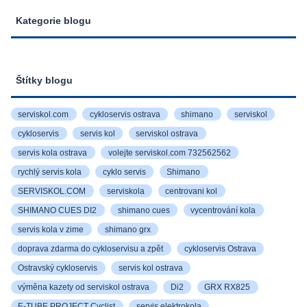
Kategorie blogu
Štítky blogu
serviskol.com
cykloservis ostrava
shimano
serviskol
cykloservis
servis kol
serviskol ostrava
servis kola ostrava
volejte serviskol.com 732562562
rychlý servis kola
cyklo servis
Shimano
SERVISKOL.COM
serviskola
centrovani kol
SHIMANO CUES DI2
shimano cues
vycentrování kola
servis kola v zime
shimano grx
doprava zdarma do cykloservisu a zpět
cykloservis Ostrava
Ostravský cykloservis
servis kol ostrava
výměna kazety od serviskol ostrava
Di2
GRX RX825
E-TUBE PROJECT Cyclist
servis elektrokola