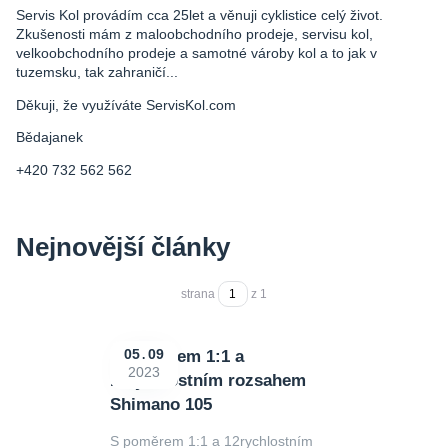
Servis Kol provádím cca 25let a věnuji cyklistice celý život.
Zkušenosti mám z maloobchodního prodeje, servisu kol,
velkoobchodního prodeje a samotné vároby kol a to jak v
tuzemsku, tak zahraničí...
Děkuji, že využíváte ServisKol.com
Bědajanek
+420 732 562 562
Nejnovější články
strana
z 1
S poměrem 1:1 a
05
09
2023
12rychlostním rozsahem
Shimano 105
S poměrem 1:1 a 12rychlostním