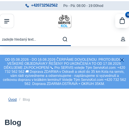
+420732562562
Po - Pá: 08:00 - 19:00hod
0
OD 05.08.2026 - DO 16.08.2026 ČERPÁME DOVOLENOU. PROTO BUDOU
VEŠKERÉ OBJEDNÁVKY ŘEŠENY PO UKONČENÍ A TO OD 17.08.2026.
DĚKUJEME ZA POCHOPENÍ 📞 Pro SERVIS volejte Tým ServisKol.com: +420
732 562 562 🚚 Doprava ZDARMA v Ostravě a okolí do 35 km Kola na servis,
vám rádi vyzvedneme a odservisujeme - naplánujeme si vyzvednutí a
celkovou dopravu v krátkém termínu!! Volejte Tým ServisKol.com +420 732 562
562. Doprava ZDARMA OSTRAVA + OKRUH 35KM.
Úvod
Blog
Blog