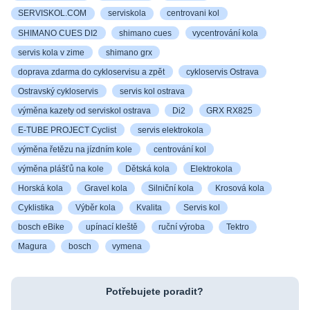
SERVISKOL.COM
serviskola
centrovani kol
SHIMANO CUES DI2
shimano cues
vycentrování kola
servis kola v zime
shimano grx
doprava zdarma do cykloservisu a zpět
cykloservis Ostrava
Ostravský cykloservis
servis kol ostrava
výměna kazety od serviskol ostrava
Di2
GRX RX825
E-TUBE PROJECT Cyclist
servis elektrokola
výměna řetězu na jízdním kole
centrování kol
výměna plášťů na kole
Dětská kola
Elektrokola
Horská kola
Gravel kola
Silniční kola
Krosová kola
Cyklistika
Výběr kola
Kvalita
Servis kol
bosch eBike
upínací kleště
ruční výroba
Tektro
Magura
bosch
vymena
Potřebujete poradit?