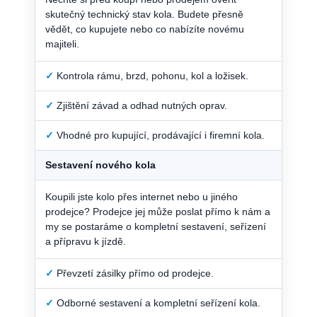
skutečný technický stav kola. Budete přesně
vědět, co kupujete nebo co nabízíte novému
majiteli.
✓
Kontrola rámu, brzd, pohonu, kol a ložisek.
✓
Zjištění závad a odhad nutných oprav.
✓
Vhodné pro kupující, prodávající i firemní kola.
Sestavení nového kola
Koupili jste kolo přes internet nebo u jiného
prodejce? Prodejce jej může poslat přímo k nám a
my se postaráme o kompletní sestavení, seřízení
a přípravu k jízdě.
✓
Převzetí zásilky přímo od prodejce.
✓
Odborné sestavení a kompletní seřízení kola.