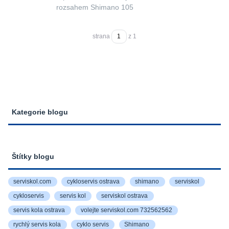
rozsahem Shimano 105
strana
z 1
Kategorie blogu
Štítky blogu
serviskol.com
cykloservis ostrava
shimano
serviskol
cykloservis
servis kol
serviskol ostrava
servis kola ostrava
volejte serviskol.com 732562562
rychlý servis kola
cyklo servis
Shimano