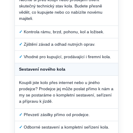
skutečný technický stav kola. Budete přesně
vědět, co kupujete nebo co nabízíte novému
majiteli.
✓
Kontrola rámu, brzd, pohonu, kol a ložisek.
✓
Zjištění závad a odhad nutných oprav.
✓
Vhodné pro kupující, prodávající i firemní kola.
Sestavení nového kola
Koupili jste kolo přes internet nebo u jiného
prodejce? Prodejce jej může poslat přímo k nám a
my se postaráme o kompletní sestavení, seřízení
a přípravu k jízdě.
✓
Převzetí zásilky přímo od prodejce.
✓
Odborné sestavení a kompletní seřízení kola.