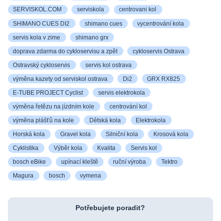
SERVISKOL.COM
serviskola
centrovani kol
SHIMANO CUES DI2
shimano cues
vycentrování kola
servis kola v zime
shimano grx
doprava zdarma do cykloservisu a zpět
cykloservis Ostrava
Ostravský cykloservis
servis kol ostrava
výměna kazety od serviskol ostrava
Di2
GRX RX825
E-TUBE PROJECT Cyclist
servis elektrokola
výměna řetězu na jízdním kole
centrování kol
výměna plášťů na kole
Dětská kola
Elektrokola
Horská kola
Gravel kola
Silniční kola
Krosová kola
Cyklistika
Výběr kola
Kvalita
Servis kol
bosch eBike
upínací kleště
ruční výroba
Tektro
Magura
bosch
vymena
Potřebujete poradit?