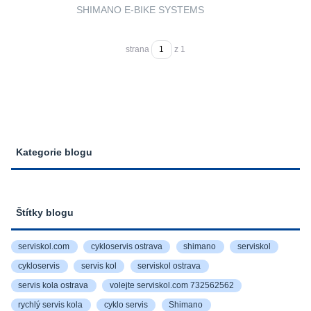
SHIMANO E-BIKE SYSTEMS
strana
z 1
Kategorie blogu
Štítky blogu
serviskol.com
cykloservis ostrava
shimano
serviskol
cykloservis
servis kol
serviskol ostrava
servis kola ostrava
volejte serviskol.com 732562562
rychlý servis kola
cyklo servis
Shimano