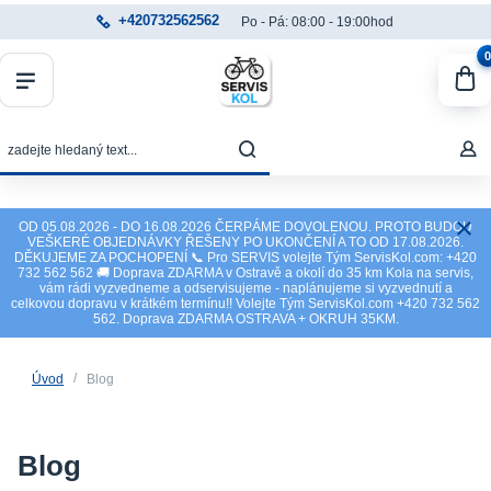
+420732562562
Po - Pá: 08:00 - 19:00hod
0
OD 05.08.2026 - DO 16.08.2026 ČERPÁME DOVOLENOU. PROTO BUDOU
VEŠKERÉ OBJEDNÁVKY ŘEŠENY PO UKONČENÍ A TO OD 17.08.2026.
DĚKUJEME ZA POCHOPENÍ 📞 Pro SERVIS volejte Tým ServisKol.com: +420
732 562 562 🚚 Doprava ZDARMA v Ostravě a okolí do 35 km Kola na servis,
vám rádi vyzvedneme a odservisujeme - naplánujeme si vyzvednutí a
celkovou dopravu v krátkém termínu!! Volejte Tým ServisKol.com +420 732 562
562. Doprava ZDARMA OSTRAVA + OKRUH 35KM.
Úvod
Blog
Blog