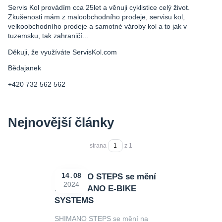
Servis Kol provádím cca 25let a věnuji cyklistice celý život.
Zkušenosti mám z maloobchodního prodeje, servisu kol,
velkoobchodního prodeje a samotné vároby kol a to jak v
tuzemsku, tak zahraničí...
Děkuji, že využíváte ServisKol.com
Bědajanek
+420 732 562 562
Nejnovější články
strana
z 1
SHIMANO STEPS se mění
14
08
2024
na SHIMANO E-BIKE
SYSTEMS
SHIMANO STEPS se mění na