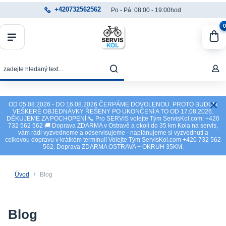
+420732562562
Po - Pá: 08:00 - 19:00hod
0
OD 05.08.2026 - DO 16.08.2026 ČERPÁME DOVOLENOU. PROTO BUDOU
VEŠKERÉ OBJEDNÁVKY ŘEŠENY PO UKONČENÍ A TO OD 17.08.2026.
DĚKUJEME ZA POCHOPENÍ 📞 Pro SERVIS volejte Tým ServisKol.com: +420
732 562 562 🚚 Doprava ZDARMA v Ostravě a okolí do 35 km Kola na servis,
vám rádi vyzvedneme a odservisujeme - naplánujeme si vyzvednutí a
celkovou dopravu v krátkém termínu!! Volejte Tým ServisKol.com +420 732 562
562. Doprava ZDARMA OSTRAVA + OKRUH 35KM.
Úvod
Blog
Blog