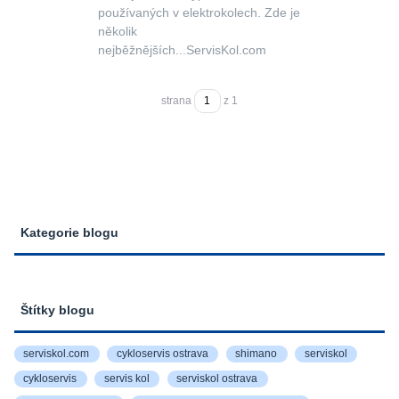
používaných v elektrokolech. Zde je
několik
nejběžnějších...ServisKol.com
strana
z 1
Kategorie blogu
Štítky blogu
serviskol.com
cykloservis ostrava
shimano
serviskol
cykloservis
servis kol
serviskol ostrava