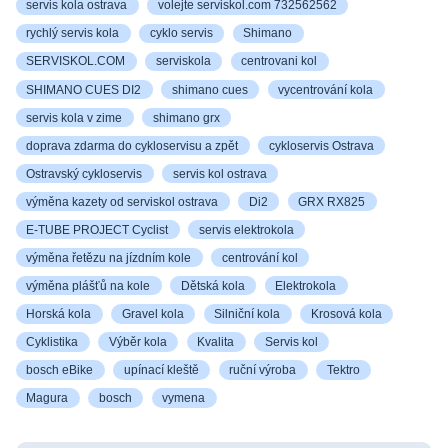
servis kola ostrava
volejte serviskol.com 732562562
rychlý servis kola
cyklo servis
Shimano
SERVISKOL.COM
serviskola
centrovani kol
SHIMANO CUES DI2
shimano cues
vycentrování kola
servis kola v zime
shimano grx
doprava zdarma do cykloservisu a zpět
cykloservis Ostrava
Ostravský cykloservis
servis kol ostrava
výměna kazety od serviskol ostrava
Di2
GRX RX825
E-TUBE PROJECT Cyclist
servis elektrokola
výměna řetězu na jízdním kole
centrování kol
výměna plášťů na kole
Dětská kola
Elektrokola
Horská kola
Gravel kola
Silniční kola
Krosová kola
Cyklistika
Výběr kola
Kvalita
Servis kol
bosch eBike
upínací kleště
ruční výroba
Tektro
Magura
bosch
vymena