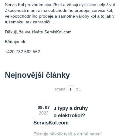
Servis Kol provádím cca 25let a věnuji cyklistice celý život.
Zkušenosti mám z maloobchodního prodeje, servisu kol,
velkoobchodního prodeje a samotné vároby kol a to jak v
tuzemsku, tak zahraničí...
Děkuji, že využíváte ServisKol.com
Bědajanek
+420 732 562 562
Nejnovější články
strana
z 1
Jake jsou typy a druhy
09
07
2023
baterií do elektrokol?
ServisKol.com
Existuje několik typů a druhů baterií