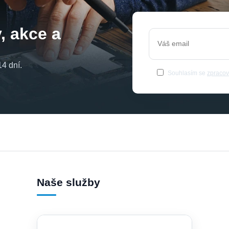
, akce a
4 dní.
Souhlasím se
zpracov
Naše služby