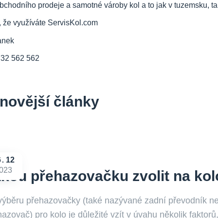
bchodního prodeje a samotné vároby kol a to jak v tuzemsku, tak
, že využíváte ServisKol.com
anek
732 562 562
novější články
6
12
023
kou přehazovačku zvolit na kol
 výběru přehazovačky (také nazývané zadní převodník n
azovač) pro kolo je důležité vzít v úvahu několik faktorů