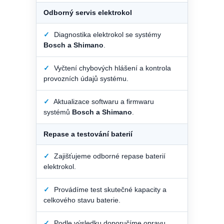
Odborný servis elektrokol
✓
Diagnostika elektrokol se systémy
Bosch a Shimano
.
✓
Vyčtení chybových hlášení a kontrola
provozních údajů systému.
✓
Aktualizace softwaru a firmwaru
systémů
Bosch a Shimano
.
Repase a testování baterií
✓
Zajišťujeme odborné repase baterií
elektrokol.
✓
Provádíme test skutečné kapacity a
celkového stavu baterie.
✓
Podle výsledku doporučíme opravu,