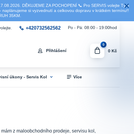
8.2026. DĚKUJEME ZA POCHOPENÍ 📞 Pro SERVIS volejte Tým
 naplánujeme si vyzvednutí a celkovou dopravu v krátkém termínu!!
KRUH 35KM.
+420732562562
Po - Pá: 08:00 - 19:00hod
olejte.
0
Přihlášení
0 Kč
visní úkony - Servis Kol
Více
sti mám z maloobchodního prodeje, servisu kol,