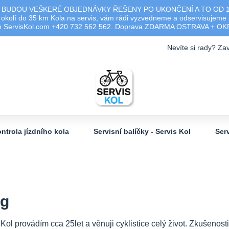
 BUDOU VEŠKERÉ OBJEDNÁVKY ŘEŠENY PO UKONČENÍ A TO OD 17.0
olí do 35 km Kola na servis, vám rádi vyzvedneme a odservisujeme -
ým ServisKol.com +420 732 562 562. Doprava ZDARMA OSTRAVA + O
Nevíte si rady? Zav
ntrola jízdního kola
Servisní balíčky - Servis Kol
Ser
og
 Kol provádím cca 25let a věnuji cyklistice celý život. Zkušeno