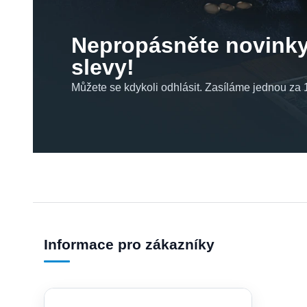
Nepropásněte novinky
slevy!
Můžete se kdykoli odhlásit. Zasíláme jednou za 1
Informace pro zákazníky