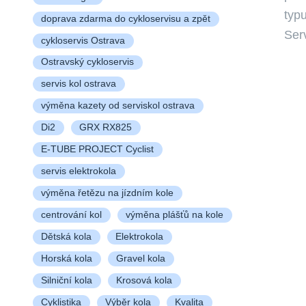
typu
doprava zdarma do cykloservisu a zpět
Ser
cykloservis Ostrava
Ostravský cykloservis
servis kol ostrava
výměna kazety od serviskol ostrava
Di2
GRX RX825
E-TUBE PROJECT Cyclist
servis elektrokola
výměna řetězu na jízdním kole
centrování kol
výměna plášťů na kole
Dětská kola
Elektrokola
Horská kola
Gravel kola
Silniční kola
Krosová kola
Cyklistika
Výběr kola
Kvalita