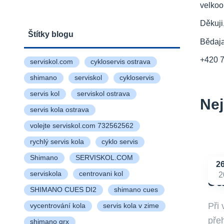
velkoo
Děkuji
Štítky blogu
Bědaj
+420 
serviskol.com
cykloservis ostrava
shimano
serviskol
cykloservis
servis kol
serviskol ostrava
Nej
servis kola ostrava
volejte serviskol.com 732562562
rychlý servis kola
cyklo servis
Shimano
SERVISKOL.COM
2
serviskola
centrovani kol
2
Ja
SHIMANO CUES DI2
shimano cues
Při
vycentrování kola
servis kola v zime
přeh
shimano grx