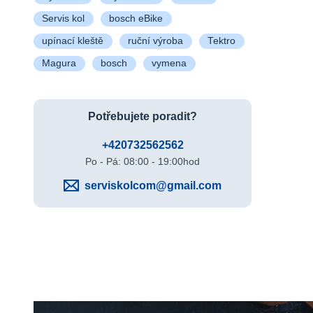
Servis kol
bosch eBike
upínací kleště
ruční výroba
Tektro
Magura
bosch
vymena
Potřebujete poradit?
+420732562562
Po - Pá: 08:00 - 19:00hod
serviskolcom@gmail.com