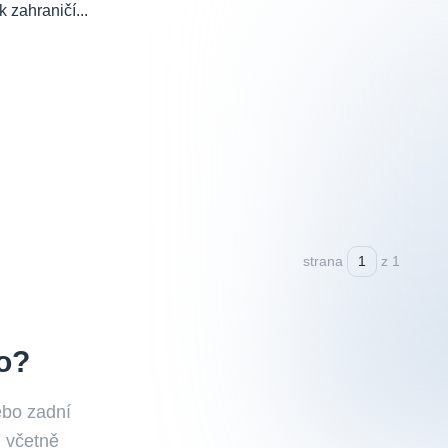
 zahraničí...
strana
z 1
o?
ebo zadní
, včetně