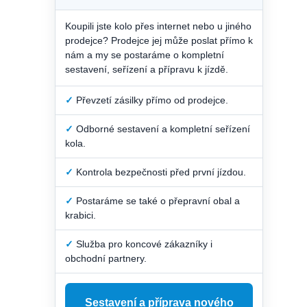
Koupili jste kolo přes internet nebo u jiného
prodejce? Prodejce jej může poslat přímo k
nám a my se postaráme o kompletní
sestavení, seřízení a přípravu k jízdě.
✓
Převzetí zásilky přímo od prodejce.
✓
Odborné sestavení a kompletní seřízení
kola.
✓
Kontrola bezpečnosti před první jízdou.
✓
Postaráme se také o přepravní obal a
krabici.
✓
Služba pro koncové zákazníky i
obchodní partnery.
Sestavení a příprava nového