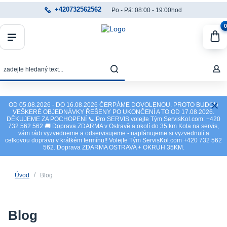
+420732562562
Po - Pá: 08:00 - 19:00hod
0
OD 05.08.2026 - DO 16.08.2026 ČERPÁME DOVOLENOU. PROTO BUDOU
VEŠKERÉ OBJEDNÁVKY ŘEŠENY PO UKONČENÍ A TO OD 17.08.2026.
DĚKUJEME ZA POCHOPENÍ 📞 Pro SERVIS volejte Tým ServisKol.com: +420
732 562 562 🚚 Doprava ZDARMA v Ostravě a okolí do 35 km Kola na servis,
vám rádi vyzvedneme a odservisujeme - naplánujeme si vyzvednutí a
celkovou dopravu v krátkém termínu!! Volejte Tým ServisKol.com +420 732 562
562. Doprava ZDARMA OSTRAVA + OKRUH 35KM.
Úvod
Blog
Blog