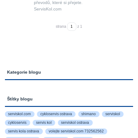
převodů, které si přejete.
ServisKol.com
strana
z 1
Kategorie blogu
Štítky blogu
serviskol.com
cykloservis ostrava
shimano
serviskol
cykloservis
servis kol
serviskol ostrava
servis kola ostrava
volejte serviskol.com 732562562