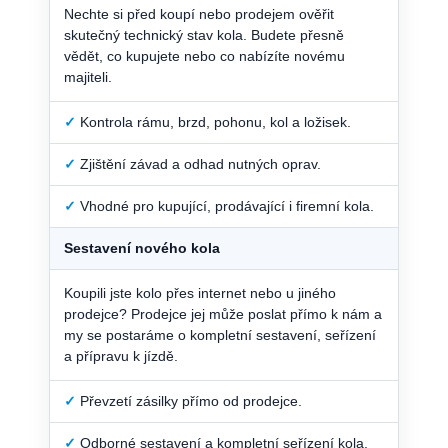
Nechte si před koupí nebo prodejem ověřit
skutečný technický stav kola. Budete přesně
vědět, co kupujete nebo co nabízíte novému
majiteli.
✓
Kontrola rámu, brzd, pohonu, kol a ložisek.
✓
Zjištění závad a odhad nutných oprav.
✓
Vhodné pro kupující, prodávající i firemní kola.
Sestavení nového kola
Koupili jste kolo přes internet nebo u jiného
prodejce? Prodejce jej může poslat přímo k nám a
my se postaráme o kompletní sestavení, seřízení
a přípravu k jízdě.
✓
Převzetí zásilky přímo od prodejce.
✓
Odborné sestavení a kompletní seřízení kola.