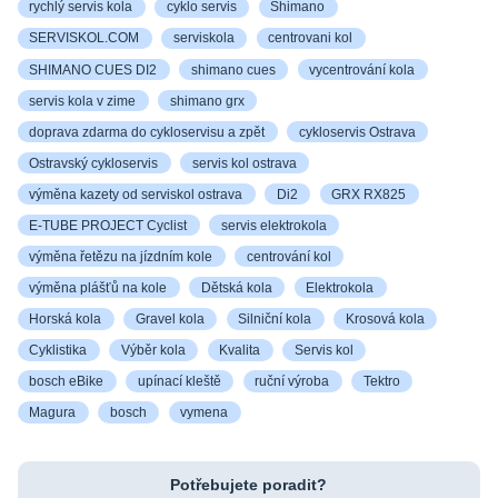
rychlý servis kola
cyklo servis
Shimano
SERVISKOL.COM
serviskola
centrovani kol
SHIMANO CUES DI2
shimano cues
vycentrování kola
servis kola v zime
shimano grx
doprava zdarma do cykloservisu a zpět
cykloservis Ostrava
Ostravský cykloservis
servis kol ostrava
výměna kazety od serviskol ostrava
Di2
GRX RX825
E-TUBE PROJECT Cyclist
servis elektrokola
výměna řetězu na jízdním kole
centrování kol
výměna plášťů na kole
Dětská kola
Elektrokola
Horská kola
Gravel kola
Silniční kola
Krosová kola
Cyklistika
Výběr kola
Kvalita
Servis kol
bosch eBike
upínací kleště
ruční výroba
Tektro
Magura
bosch
vymena
Potřebujete poradit?