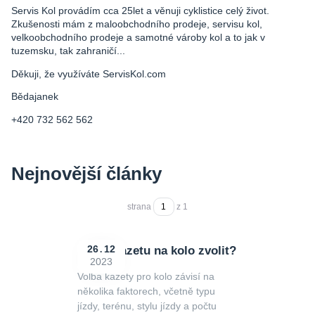
Servis Kol provádím cca 25let a věnuji cyklistice celý život.
Zkušenosti mám z maloobchodního prodeje, servisu kol,
velkoobchodního prodeje a samotné vároby kol a to jak v
tuzemsku, tak zahraničí...
Děkuji, že využíváte ServisKol.com
Bědajanek
+420 732 562 562
Nejnovější články
strana
z 1
Jakou kazetu na kolo zvolit?
26
12
2023
Volba kazety pro kolo závisí na
několika faktorech, včetně typu
jízdy, terénu, stylu jízdy a počtu