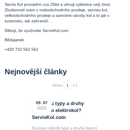
Servis Kol provádím cca 25let a věnuji cyklistice celý život.
Zkušenosti mám z maloobchodního prodeje, servisu kol,
velkoobchodního prodeje a samotné vároby kol a to jak v
tuzemsku, tak zahraničí...
Děkuji, že využíváte ServisKol.com
Bědajanek
+420 732 562 562
Nejnovější články
strana
z 1
Jake jsou typy a druhy
09
07
2023
baterií do elektrokol?
ServisKol.com
Existuje několik typů a druhů baterií