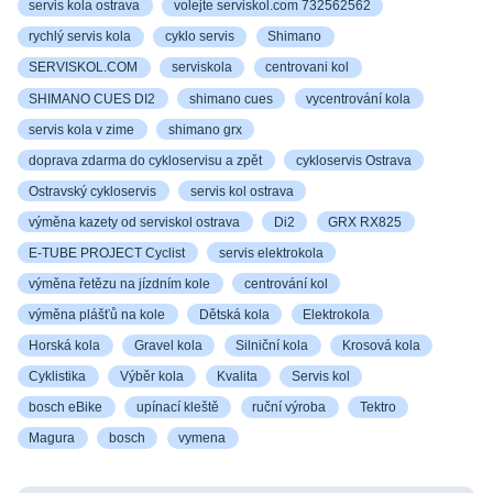
servis kola ostrava
volejte serviskol.com 732562562
rychlý servis kola
cyklo servis
Shimano
SERVISKOL.COM
serviskola
centrovani kol
SHIMANO CUES DI2
shimano cues
vycentrování kola
servis kola v zime
shimano grx
doprava zdarma do cykloservisu a zpět
cykloservis Ostrava
Ostravský cykloservis
servis kol ostrava
výměna kazety od serviskol ostrava
Di2
GRX RX825
E-TUBE PROJECT Cyclist
servis elektrokola
výměna řetězu na jízdním kole
centrování kol
výměna plášťů na kole
Dětská kola
Elektrokola
Horská kola
Gravel kola
Silniční kola
Krosová kola
Cyklistika
Výběr kola
Kvalita
Servis kol
bosch eBike
upínací kleště
ruční výroba
Tektro
Magura
bosch
vymena