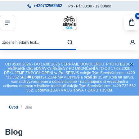
+420732562562
Po - Pá: 08:00 - 19:00hod
0
OD 05.08.2026 - DO 16.08.2026 ČERPÁME DOVOLENOU. PROTO BUDOU
VEŠKERÉ OBJEDNÁVKY ŘEŠENY PO UKONČENÍ A TO OD 17.08.2026.
DĚKUJEME ZA POCHOPENÍ 📞 Pro SERVIS volejte Tým ServisKol.com: +420
732 562 562 🚚 Doprava ZDARMA v Ostravě a okolí do 35 km Kola na servis,
vám rádi vyzvedneme a odservisujeme - naplánujeme si vyzvednutí a
celkovou dopravu v krátkém termínu!! Volejte Tým ServisKol.com +420 732 562
562. Doprava ZDARMA OSTRAVA + OKRUH 35KM.
Úvod
Blog
Blog