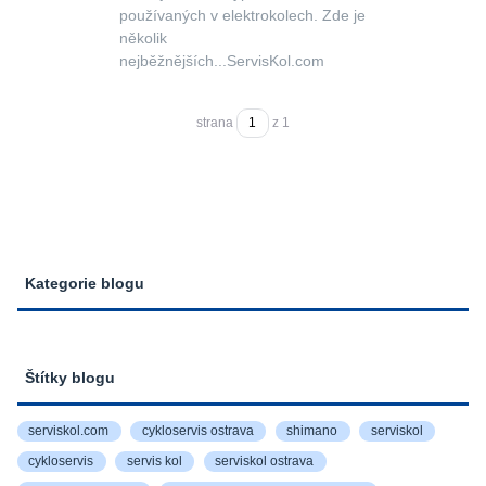
používaných v elektrokolech. Zde je
několik
nejběžnějších...ServisKol.com
strana
z 1
Kategorie blogu
Štítky blogu
serviskol.com
cykloservis ostrava
shimano
serviskol
cykloservis
servis kol
serviskol ostrava