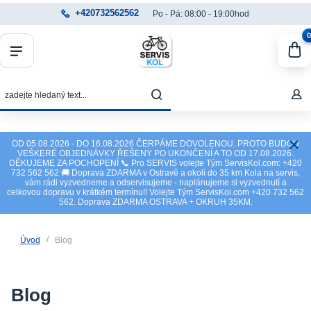
+420732562562
Po - Pá: 08:00 - 19:00hod
0
OD 05.08.2026 - DO 16.08.2026 ČERPÁME DOVOLENOU. PROTO BUDOU
VEŠKERÉ OBJEDNÁVKY ŘEŠENY PO UKONČENÍ A TO OD 17.08.2026.
DĚKUJEME ZA POCHOPENÍ 📞 Pro SERVIS volejte Tým ServisKol.com: +420
732 562 562 🚚 Doprava ZDARMA v Ostravě a okolí do 35 km Kola na servis,
vám rádi vyzvedneme a odservisujeme - naplánujeme si vyzvednutí a
celkovou dopravu v krátkém termínu!! Volejte Tým ServisKol.com +420 732 562
562. Doprava ZDARMA OSTRAVA + OKRUH 35KM.
Úvod
Blog
Blog