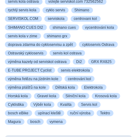
servis kola ostrava
volejte serviskol.com 732562562
rychlý servis kola
cyklo servis
Shimano
SERVISKOL.COM
serviskola
centrovani kol
SHIMANO CUES DI2
shimano cues
vycentrování kola
servis kola v zime
shimano grx
doprava zdarma do cykloservisu a zpět
cykloservis Ostrava
Ostravský cykloservis
servis kol ostrava
výměna kazety od serviskol ostrava
Di2
GRX RX825
E-TUBE PROJECT Cyclist
servis elektrokola
výměna řetězu na jízdním kole
centrování kol
výměna plášťů na kole
Dětská kola
Elektrokola
Horská kola
Gravel kola
Silniční kola
Krosová kola
Cyklistika
Výběr kola
Kvalita
Servis kol
bosch eBike
upínací kleště
ruční výroba
Tektro
Magura
bosch
vymena