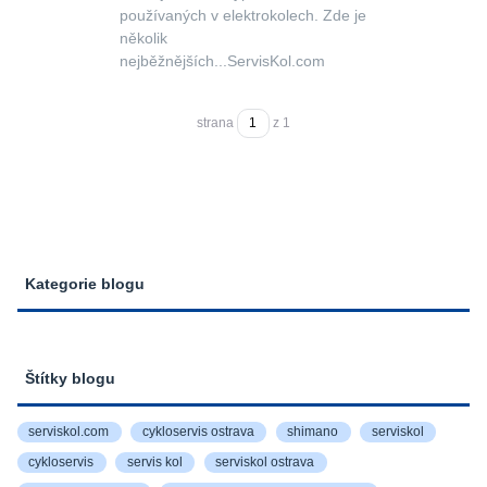
používaných v elektrokolech. Zde je
několik
nejběžnějších...ServisKol.com
strana
z 1
Kategorie blogu
Štítky blogu
serviskol.com
cykloservis ostrava
shimano
serviskol
cykloservis
servis kol
serviskol ostrava