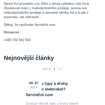
Servis Kol provádím cca 25let a věnuji cyklistice celý život.
Zkušenosti mám z maloobchodního prodeje, servisu kol,
velkoobchodního prodeje a samotné vároby kol a to jak v
tuzemsku, tak zahraničí...
Děkuji, že využíváte ServisKol.com
Bědajanek
+420 732 562 562
Nejnovější články
strana
z 1
Jake jsou typy a druhy
09
07
2023
baterií do elektrokol?
ServisKol.com
Existuje několik typů a druhů baterií